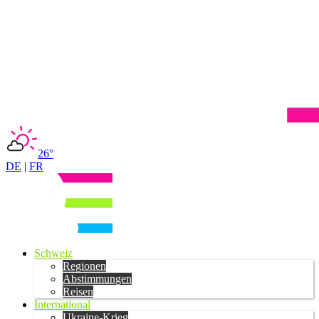
26°
DE
|
FR
Schweiz
Regionen
Abstimmungen
Reisen
International
Ukraine-Krieg