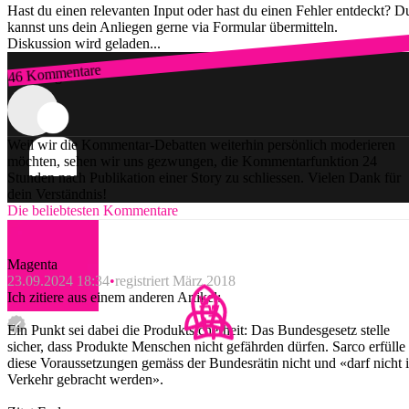
Hast du einen relevanten Input oder hast du einen Fehler entdeckt? D
kannst uns dein Anliegen gerne via Formular übermitteln.
Diskussion wird geladen...
46 Kommentare
Zum Login
Weil wir die Kommentar-Debatten weiterhin persönlich moderieren
möchten, sehen wir uns gezwungen, die Kommentarfunktion 24
Stunden nach Publikation einer Story zu schliessen. Vielen Dank für
dein Verständnis!
Die beliebtesten Kommentare
Magenta
23.09.2024 18:34
registriert März 2018
Ich zitiere aus einem anderen Artikel:
Ein Punkt sei dabei die Produktsicherheit: Das Bundesgesetz stelle
sicher, dass Produkte Menschen nicht gefährden dürfen. Sarco erfülle
diese Voraussetzungen gemäss der Bundesrätin nicht und «darf nicht 
Verkehr gebracht werden».