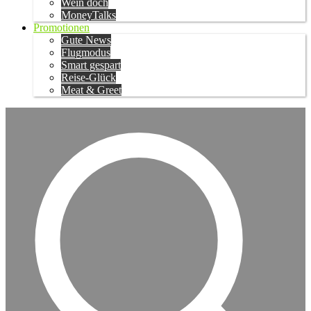
Wein doch
MoneyTalks
Promotionen
Gute News
Flugmodus
Smart gespart
Reise-Glück
Meat & Greet