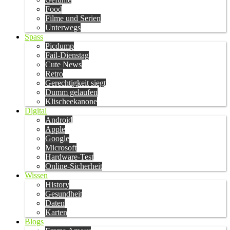
Food
Filme und Serien
Unterwegs
Spass
Picdump
Fail-Dienstag
Cute News
Retro
Gerechtigkeit siegt
Dumm gelaufen
Klischeekanone
Digital
Android
Apple
Google
Microsoft
Hardware-Test
Online-Sicherheit
Wissen
History
Gesundheit
Daten
Karten
Blogs