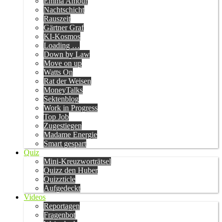
Emma Amour
Nachtschicht
Rauszeit
Gärtner Graf
KI-Kosmos
Loading …
Down by Law
Move on up
Watts On
Rat der Weisen
MoneyTalks
Sektenblog
Work in Progress
Top Job
Zugestiegen
Madame Energie
Smart gespart
Quiz
Mini-Kreuzworträtsel
Quizz den Huber
Quizzticle
Aufgedeckt
Videos
Reportagen
Fragenbot