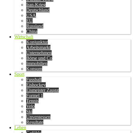
Iran-Krieg
Deutschland
USA
EU
Russland
China
Wirtschaft
Konjunktur
Arbeitsmarkt
Unternehmen
Börse und Co
Immobilien
Konsum
Sport
Fussball
Eishockey
Eismeister Zaugg
Formel 1
Tennis
Velo
Ski
Unvergessen
Resultate
Leben
Gefühle