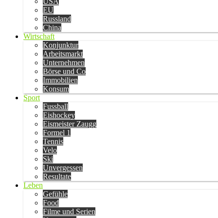
USA
EU
Russland
China
Wirtschaft
Konjunktur
Arbeitsmarkt
Unternehmen
Börse und Co
Immobilien
Konsum
Sport
Fussball
Eishockey
Eismeister Zaugg
Formel 1
Tennis
Velo
Ski
Unvergessen
Resultate
Leben
Gefühle
Food
Filme und Serien