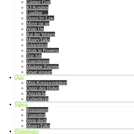
Gärtner Graf
KI-Kosmos
Loading …
Down by Law
Move on up
Watts On
Rat der Weisen
MoneyTalks
Sektenblog
Work in Progress
Top Job
Zugestiegen
Madame Energie
Smart gespart
Quiz
Mini-Kreuzworträtsel
Quizz den Huber
Quizzticle
Aufgedeckt
Videos
Reportagen
Fragenbot
Wein doch
MoneyTalks
Promotionen