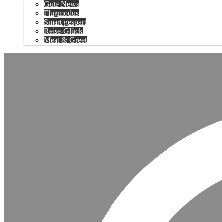
Gute News
Flugmodus
Smart gespart
Reise-Glück
Meat & Greet