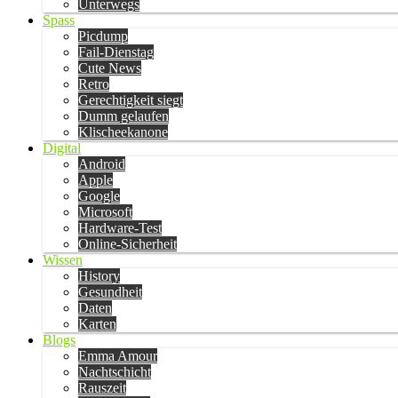
Unterwegs
Spass
Picdump
Fail-Dienstag
Cute News
Retro
Gerechtigkeit siegt
Dumm gelaufen
Klischeekanone
Digital
Android
Apple
Google
Microsoft
Hardware-Test
Online-Sicherheit
Wissen
History
Gesundheit
Daten
Karten
Blogs
Emma Amour
Nachtschicht
Rauszeit