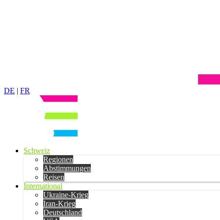
DE
|
FR
Schweiz
Regionen
Abstimmungen
Reisen
International
Ukraine-Krieg
Iran-Krieg
Deutschland