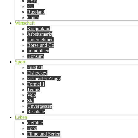
USA
EU
Russland
China
Wirtschaft
Konjunktur
Arbeitsmarkt
Unternehmen
Börse und Co
Immobilien
Konsum
Sport
Fussball
Eishockey
Eismeister Zaugg
Formel 1
Tennis
Velo
Ski
Unvergessen
Resultate
Leben
Gefühle
Food
Filme und Serien