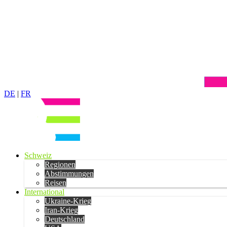
DE
|
FR
Schweiz
Regionen
Abstimmungen
Reisen
International
Ukraine-Krieg
Iran-Krieg
Deutschland