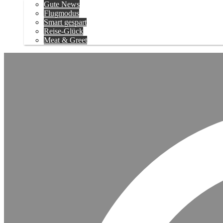
Gute News
Flugmodus
Smart gespart
Reise-Glück
Meat & Greet