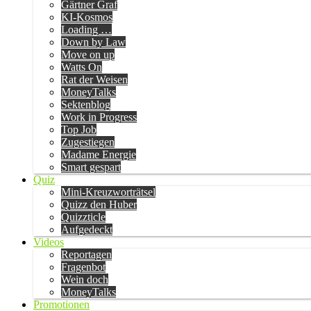
Gärtner Graf
KI-Kosmos
Loading …
Down by Law
Move on up
Watts On
Rat der Weisen
MoneyTalks
Sektenblog
Work in Progress
Top Job
Zugestiegen
Madame Energie
Smart gespart
Quiz
Mini-Kreuzworträtsel
Quizz den Huber
Quizzticle
Aufgedeckt
Videos
Reportagen
Fragenbot
Wein doch
MoneyTalks
Promotionen