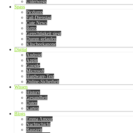
Unterwegs
Spass
Picdump
Fail-Dienstag
Cute News
Retro
Gerechtigkeit siegt
Dumm gelaufen
Klischeekanone
Digital
Android
Apple
Google
Microsoft
Hardware-Test
Online-Sicherheit
Wissen
History
Gesundheit
Daten
Karten
Blogs
Emma Amour
Nachtschicht
Rauszeit