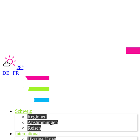
28°
DE
|
FR
Schweiz
Regionen
Abstimmungen
Reisen
International
Ukraine-Krieg