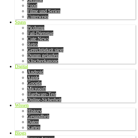
Food
Filme und Serien
Unterwegs
Spass
Picdump
Fail-Dienstag
Cute News
Retro
Gerechtigkeit siegt
Dumm gelaufen
Klischeekanone
Digital
Android
Apple
Google
Microsoft
Hardware-Test
Online-Sicherheit
Wissen
History
Gesundheit
Daten
Karten
Blogs