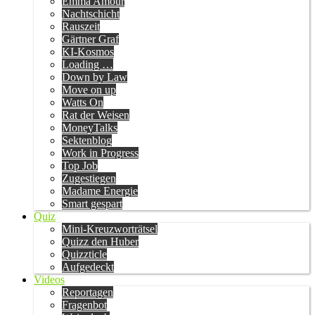
Emma Amour
Nachtschicht
Rauszeit
Gärtner Graf
KI-Kosmos
Loading …
Down by Law
Move on up
Watts On
Rat der Weisen
MoneyTalks
Sektenblog
Work in Progress
Top Job
Zugestiegen
Madame Energie
Smart gespart
Quiz
Mini-Kreuzworträtsel
Quizz den Huber
Quizzticle
Aufgedeckt
Videos
Reportagen
Fragenbot