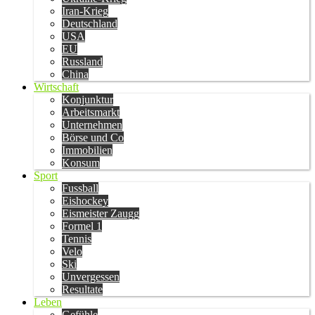
Iran-Krieg
Deutschland
USA
EU
Russland
China
Wirtschaft
Konjunktur
Arbeitsmarkt
Unternehmen
Börse und Co
Immobilien
Konsum
Sport
Fussball
Eishockey
Eismeister Zaugg
Formel 1
Tennis
Velo
Ski
Unvergessen
Resultate
Leben
Gefühle