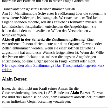
innerhalb der Parteien tun sich in dieser Frage Gräben auf.
Transplantationsgesetz: Darüber stimmen wir ab
Am 15. Mai stimmt die Schweizer Bevölkerung über die sogenannte
«erweiterte Widerspruchslösung» ab. Wer nach seinem Tod keine
Organe spenden möchte, soll dies zeitlebens festhalten müssen. Ist
kein Entscheid festgehalten, entscheiden die Angehörigen. Sie
haben dabei den mutmasslichen Willen des Verstorbenen zu
berücksichtigen.
Aktuell gilt in der Schweiz die Zustimmungslösung
: Einer
verstorbenen Person dürfen heute nur dann Organe, Gewebe oder
Zellen entnommen werden, wenn sie einer solchen zeitlebens
zugestimmt hat und dieser Wunsch festgehalten ist. Wenn der Wille
der Person nicht bekannt ist, müssen die engsten Angehörigen
entscheiden, ob eine Organspende in Frage kommt oder nicht.
Niere spenden ohne Zustimmung? Das Transplantationsgesetz kurz
erklärt
Alain Berset:
Einer, der sich nicht nur Kraft seines Amtes für die
Gesetzesänderung einsetzt, ist SP-Bundesrat
Alain Berset
. Es war
vor rund drei Jahren seine Idee, dem Parlament anstelle der Initiative
einen indirekten Gegenvorschlag vorzulegen.