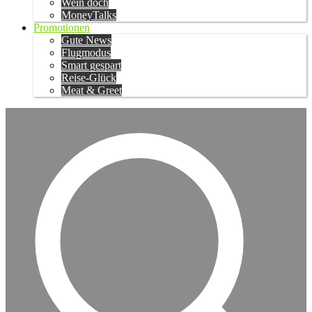
Wein doch
MoneyTalks
Promotionen
Gute News
Flugmodus
Smart gespart
Reise-Glück
Meat & Greet