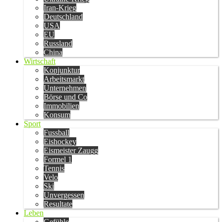
Iran-Krieg
Deutschland
USA
EU
Russland
China
Wirtschaft
Konjunktur
Arbeitsmarkt
Unternehmen
Börse und Co
Immobilien
Konsum
Sport
Fussball
Eishockey
Eismeister Zaugg
Formel 1
Tennis
Velo
Ski
Unvergessen
Resultate
Leben
Gefühle