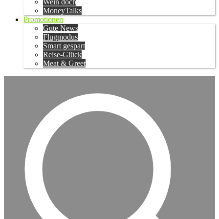
Wein doch
MoneyTalks
Promotionen
Gute News
Flugmodus
Smart gespart
Reise-Glück
Meat & Greet