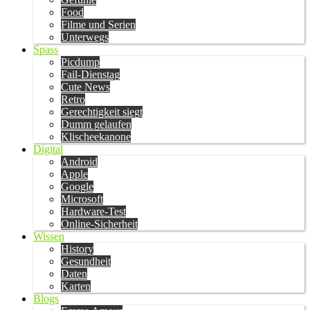
Food
Filme und Serien
Unterwegs
Spass
Picdump
Fail-Dienstag
Cute News
Retro
Gerechtigkeit siegt
Dumm gelaufen
Klischeekanone
Digital
Android
Apple
Google
Microsoft
Hardware-Test
Online-Sicherheit
Wissen
History
Gesundheit
Daten
Karten
Blogs