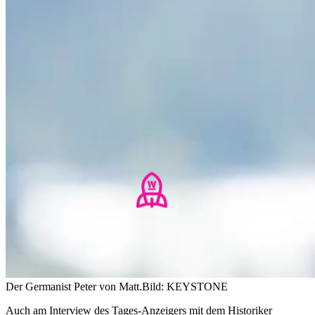
Der Germanist Peter von Matt.
Bild: KEYSTONE
Auch am Interview des
Tages-Anzeigers
mit dem Historiker