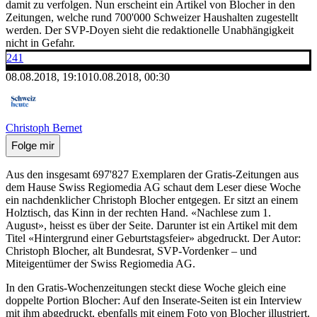
damit zu verfolgen. Nun erscheint ein Artikel von Blocher in den
Zeitungen, welche rund 700'000 Schweizer Haushalten zugestellt
werden. Der SVP-Doyen sieht die redaktionelle Unabhängigkeit
nicht in Gefahr.
241
08.08.2018, 19:10
10.08.2018, 00:30
Christoph Bernet
Folge mir
Aus den insgesamt 697'827 Exemplaren der Gratis-Zeitungen aus
dem Hause Swiss Regiomedia AG schaut dem Leser diese Woche
ein nachdenklicher Christoph Blocher entgegen. Er sitzt an einem
Holztisch, das Kinn in der rechten Hand. «Nachlese zum 1.
August», heisst es über der Seite. Darunter ist ein Artikel mit dem
Titel «Hintergrund einer Geburtstagsfeier» abgedruckt. Der Autor:
Christoph Blocher, alt Bundesrat, SVP-Vordenker – und
Miteigentümer der Swiss Regiomedia AG.
In den Gratis-Wochenzeitungen steckt diese Woche gleich eine
doppelte Portion Blocher: Auf den Inserate-Seiten ist ein Interview
mit ihm abgedruckt, ebenfalls mit einem Foto von Blocher illustriert.