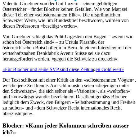
Valentin Groebner von der Uni Luzern – einem gebürtigen
Österreicher – findet Blocher keinen Gefallen. Wie von Matt sei
dieser Teil einer «selbsternannten Elite». Die ursprünglichen
Schweizer Werte, wie im Bundesbrief beschworen, würden von
diesen Professoren «beseitigt werden».
Von Groebner schlägt das Polit-Urgestein den Bogen – «wenn wir
schon bei Österreich sind» – zu Ursula Plassnik, der
österreichischen Botschafterin in Bern. In einem
Interview
mit der
wirtschaftsnahen Denkfabrik Avenir Suisse sei sie dazu
herausgefordert worden, «gegen die Schweiz zu dreckeln».
«Für Blocher und seine SVP sind diese Zeitungen Gold wert»
Der Text schliesst mit einer Kritik an den «selbsternannten Vögten»,
welche jede Zeit kenne. Am schlimmsten seien «diejenigen unter
den Schweizern», die sich selber als «Visionäre», als «weltoffen»
und «vorwärtsgewandt» bezeichnen. Das dient gemäss Blocher
lediglich dem Zweck, den Bürgern «Selbstbestimmung und Freiheit
zu rauben» und «dem Schweizer Recht internationales Recht
überzustülpen».
Blocher: «Kann jeder Kolumnen schreiben ausser
ich?»