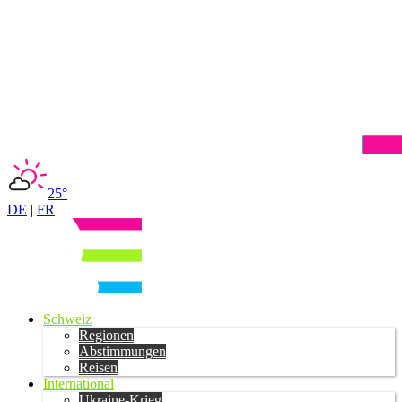
25°
DE
|
FR
Schweiz
Regionen
Abstimmungen
Reisen
International
Ukraine-Krieg