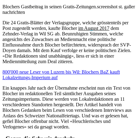
Blochers Gastbeitrag in seinen Gratis-Zeitungen.
screenshot st. galler
nachrichten
Die 24 Gratis-Blätter der Verlagsgruppe, welche grösstenteils per
Post zugestellt werden, kaufte Blocher
im August 2017
dem
Zehnder-Verlag in Wil SG ab. Beunruhigten Stimmen, welche
angesichts des Zuwachses an Medienmacht eine politische
Einflussnahme durch Blocher befürchteten, widersprach der SVP-
Doyen damals. Mit dem Kauf verfolge er keine politischen Zielen.
«Die Redaktionen sind unabhängig», liess er sich in einer
Medienmitteilung zum Deal zitieren.
800'000 neue Leser von Luzern bis Wil: Blochers BaZ kauft
Lokalzeitungs-Imperium auf
Ein knappes Jahr nach der Übernahme erscheint nun ein Text von
Blocher im redaktionellen Teil sämtlicher Ausgaben seines
Zeitungsimperiums. Diese werden von Lokalredaktionen an 11
verschiedenen Standorten hergestellt. Der Artikel handelt von
Blochers Gedanken beim Lesen von verschiedenen Interviews aus
Anlass des Schweizer Nationalfeiertags. Und was er gelesen hat,
gefiel Blocher offenbar nicht. Viel «Heuchlerisches und
Verlogenes» sei da gesagt worden.