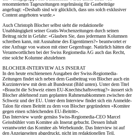
renommierten Tageszeitungen regelmässig für Gastbeiträge
angefragt: «Deshalb sind wir glücklich, dass uns solch exklusiver
Content angeboten wurde.»
Auch Christoph Blocher selbst sieht die redaktionelle
Unabhängigkeit seiner Gratis-Wochenzeitungen durch seinen
Beitrag nicht in Gefahr: «Glauben Sie, dass jedermann Kolumnen
schreiben kann, mit Ausnahme des Eigentümers?» beantwortet er
eine Anfrage von watson mit einer Gegenfrage. Natürlich hätten die
Verantwortlichen bei der Swiss Regiomedia AG auch das Recht,
eine solche Kolumne abzulehnen
BLOCHER-INTERVIEW ALS INSERAT
In den heute erschienenen Ausgaben der Swiss-Regiomedia-
Zeitungen findet sich neben dem Gastbeitrag von Blocher auch ein
Kurzinterview mit dem alt Bundesrat (Bild unten). Unter dem Titel
«Braucht die Schweiz einen EU-Knechtschaftsvertrag?» äussert sich
Blocher ablehnend zum geplanten Rahmenabkommen zwischen der
Schweiz und der EU. Unter dem Interview findet sich ein Anmelde-
Talon für einen Beitritt zu dem von Blocher gegründeten «Komitee
gegen einen schleichenden EU-Beitritt».
Das Interview wurde gemäss Swiss-Regiomedia-CEO Marcel
Geissbühler vom Komitee als Inserat gebucht. Dessen Inhalt
verantwortet das Komitee als Werbekunde. Das Interview ist auf
den Anzeigeseiten abgedruckt, nicht im redaktionellen Teil.