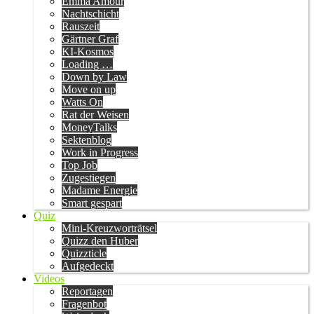
Emma Amour
Nachtschicht
Rauszeit
Gärtner Graf
KI-Kosmos
Loading …
Down by Law
Move on up
Watts On
Rat der Weisen
MoneyTalks
Sektenblog
Work in Progress
Top Job
Zugestiegen
Madame Energie
Smart gespart
Quiz
Mini-Kreuzworträtsel
Quizz den Huber
Quizzticle
Aufgedeckt
Videos
Reportagen
Fragenbot