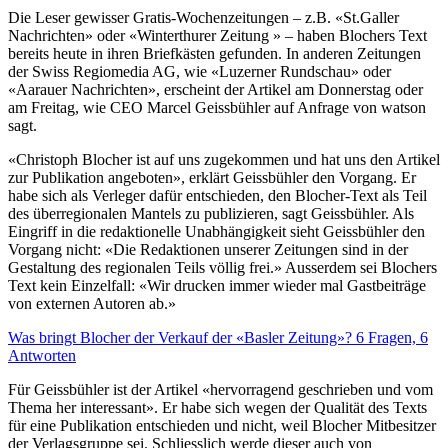
Die Leser gewisser Gratis-Wochenzeitungen – z.B. «St.Galler
Nachrichten» oder «Winterthurer Zeitung » – haben Blochers Text
bereits heute in ihren Briefkästen gefunden. In anderen Zeitungen
der Swiss Regiomedia AG, wie «Luzerner Rundschau» oder
«Aarauer Nachrichten», erscheint der Artikel am Donnerstag oder
am Freitag, wie CEO Marcel Geissbühler auf Anfrage von watson
sagt.
«Christoph Blocher ist auf uns zugekommen und hat uns den Artikel
zur Publikation angeboten», erklärt Geissbühler den Vorgang. Er
habe sich als Verleger dafür entschieden, den Blocher-Text als Teil
des überregionalen Mantels zu publizieren, sagt Geissbühler. Als
Eingriff in die redaktionelle Unabhängigkeit sieht Geissbühler den
Vorgang nicht: «Die Redaktionen unserer Zeitungen sind in der
Gestaltung des regionalen Teils völlig frei.» Ausserdem sei Blochers
Text kein Einzelfall: «Wir drucken immer wieder mal Gastbeiträge
von externen Autoren ab.»
Was bringt Blocher der Verkauf der «Basler Zeitung»? 6 Fragen, 6
Antworten
Für Geissbühler ist der Artikel «hervorragend geschrieben und vom
Thema her interessant». Er habe sich wegen der Qualität des Texts
für eine Publikation entschieden und nicht, weil Blocher Mitbesitzer
der Verlagsgruppe sei. Schliesslich werde dieser auch von