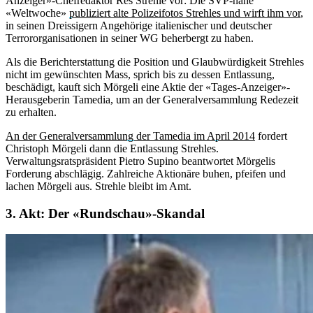
Anzeiger»-Chefredaktor Res Strehle vor: Die SVP-nahe
«Weltwoche»
publiziert alte Polizeifotos Strehles und wirft ihm vor
,
in seinen Dreissigern Angehörige italienischer und deutscher
Terrororganisationen in seiner WG beherbergt zu haben.
Als die Berichterstattung die Position und Glaubwürdigkeit Strehles
nicht im gewünschten Mass, sprich bis zu dessen Entlassung,
beschädigt, kauft sich Mörgeli eine Aktie der «Tages-Anzeiger»-
Herausgeberin Tamedia, um an der Generalversammlung Redezeit
zu erhalten.
An der Generalversammlung der Tamedia im April 2014
fordert
Christoph Mörgeli dann die Entlassung Strehles.
Verwaltungsratspräsident Pietro Supino beantwortet Mörgelis
Forderung abschlägig. Zahlreiche Aktionäre buhen, pfeifen und
lachen Mörgeli aus. Strehle bleibt im Amt.
3. Akt: Der «Rundschau»-Skandal