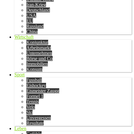
Iran-Krieg
Deutschland
USA
EU
Russland
China
Wirtschaft
Konjunktur
Arbeitsmarkt
Unternehmen
Börse und Co
Immobilien
Konsum
Sport
Fussball
Eishockey
Eismeister Zaugg
Formel 1
Tennis
Velo
Ski
Unvergessen
Resultate
Leben
Gefühle