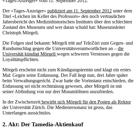
«Tages-Anzeiger» vom 11. September 2012.
Der «Tages-Anzeiger»
publiziert am 11. September 2012
unter dem
Titel «Leichen im Keller des Professors» den noch vertraulichen
Jahresbericht des Medizinhistorischen Institutes über den schlechten
Zustand des Museums und wer daran schuld hat: Museumsleiter
Christoph Mörgeli.
Die Folgen sind bekannt: Mörgeli tritt auf TeleZüri zum Gegen- und
Rundumschlag gegen die Universitätsverantwortlichen an –
die
Universität kündigt Mörgeli
wegen schweren Verstosses gegen die
Loyalitätspflichten.
Mörgeli erscheint nicht zum Kündigungstermin und klagt ein erstes
Mal: Gegen seine Entlassung. Der Fall liegt nun, drei Jahre später
beim Verwaltungsgericht. Zwar hatte die Vorinstanz entschieden, die
Entlassung sei nicht rechtmässig gewesen, aber Mörgeli ist mit
seiner Abfindung von nur drei Monatslöhnen unzufrieden.
In der Zwischenzeit
bewirbt sich Mörgeli für den Posten als Rektor
der Universität Zürich. Die Medienresonanz ist gross, das
Unterfangen aussichtslos.
2. Akt: Der Tamedia-Aktienkauf