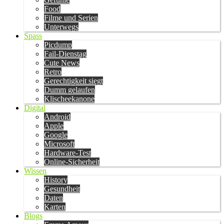
Food
Filme und Serien
Unterwegs
Spass
Picdump
Fail-Dienstag
Cute News
Retro
Gerechtigkeit siegt
Dumm gelaufen
Klischeekanone
Digital
Android
Apple
Google
Microsoft
Hardware-Test
Online-Sicherheit
Wissen
History
Gesundheit
Daten
Karten
Blogs