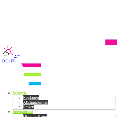
27°
DE
|
FR
Schweiz
Regionen
Abstimmungen
Reisen
International
Ukraine-Krieg