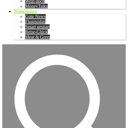
Wein doch
MoneyTalks
Promotionen
Gute News
Flugmodus
Smart gespart
Reise-Glück
Meat & Greet