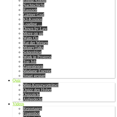
Emma Amour
Nachtschicht
Rauszeit
Gärtner Graf
KI-Kosmos
Loading …
Down by Law
Move on up
Watts On
Rat der Weisen
MoneyTalks
Sektenblog
Work in Progress
Top Job
Zugestiegen
Madame Energie
Smart gespart
Quiz
Mini-Kreuzworträtsel
Quizz den Huber
Quizzticle
Aufgedeckt
Videos
Reportagen
Fragenbot