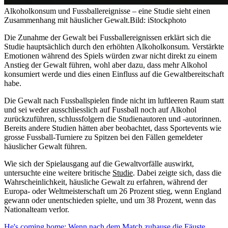
Alkoholkonsum und Fussballereignisse – eine Studie sieht einen
Zusammenhang mit häuslicher Gewalt.
Bild: iStockphoto
Die Zunahme der Gewalt bei Fussballereignissen erklärt sich die
Studie hauptsächlich durch den erhöhten Alkoholkonsum. Verstärkte
Emotionen während des Spiels würden zwar nicht direkt zu einem
Anstieg der Gewalt führen, wohl aber dazu, dass mehr Alkohol
konsumiert werde und dies einen Einfluss auf die Gewaltbereitschaft
habe.
Die Gewalt nach Fussballspielen finde nicht im luftleeren Raum statt
und sei weder ausschliesslich auf Fussball noch auf Alkohol
zurückzuführen, schlussfolgern die Studienautoren und -autorinnen.
Bereits andere Studien hätten aber beobachtet, dass Sportevents wie
grosse Fussball-Turniere zu Spitzen bei den Fällen gemeldeter
häuslicher Gewalt führen.
Wie sich der Spielausgang auf die Gewaltvorfälle auswirkt,
untersuchte eine weitere britische
Studie
. Dabei zeigte sich, dass die
Wahrscheinlichkeit, häusliche Gewalt zu erfahren, während der
Europa- oder Weltmeisterschaft um 26 Prozent stieg, wenn England
gewann oder unentschieden spielte, und um 38 Prozent, wenn das
Nationalteam verlor.
He's coming home: Wenn nach dem Match zuhause die Fäuste