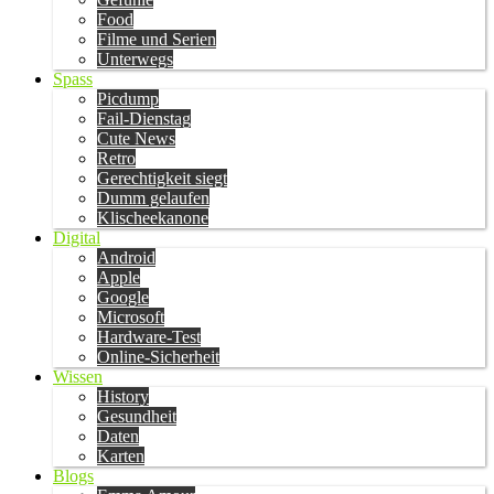
Food
Filme und Serien
Unterwegs
Spass
Picdump
Fail-Dienstag
Cute News
Retro
Gerechtigkeit siegt
Dumm gelaufen
Klischeekanone
Digital
Android
Apple
Google
Microsoft
Hardware-Test
Online-Sicherheit
Wissen
History
Gesundheit
Daten
Karten
Blogs