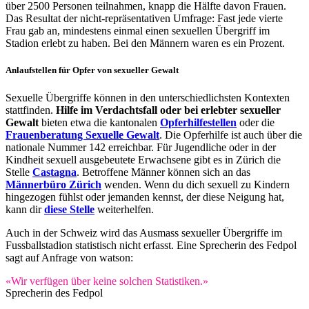
über 2500 Personen teilnahmen, knapp die Hälfte davon Frauen.
Das Resultat der nicht-repräsentativen Umfrage: Fast jede vierte
Frau gab an, mindestens einmal einen sexuellen Übergriff im
Stadion erlebt zu haben. Bei den Männern waren es ein Prozent.
Anlaufstellen für Opfer von sexueller Gewalt
Sexuelle Übergriffe können in den unterschiedlichsten Kontexten
stattfinden.
Hilfe im Verdachtsfall oder bei erlebter sexueller
Gewalt
bieten etwa die kantonalen
Opferhilfestellen
oder die
Frauenberatung Sexuelle Gewalt
. Die Opferhilfe ist auch über die
nationale Nummer 142 erreichbar. Für Jugendliche oder in der
Kindheit sexuell ausgebeutete Erwachsene gibt es in Zürich die
Stelle
Castagna
. Betroffene Männer können sich an das
Männerbüro Zürich
wenden. Wenn du dich sexuell zu Kindern
hingezogen fühlst oder jemanden kennst, der diese Neigung hat,
kann dir
diese Stelle
weiterhelfen.
Auch in der Schweiz wird das Ausmass sexueller Übergriffe im
Fussballstadion statistisch nicht erfasst. Eine Sprecherin des Fedpol
sagt auf Anfrage von watson:
«Wir verfügen über keine solchen Statistiken.»
Sprecherin des Fedpol