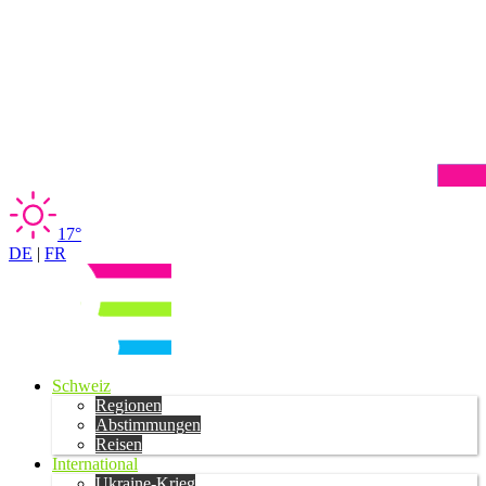
17°
DE
|
FR
Schweiz
Regionen
Abstimmungen
Reisen
International
Ukraine-Krieg