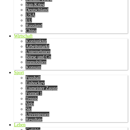
Iran-Krieg
Deutschland
USA
EU
Russland
China
Wirtschaft
Konjunktur
Arbeitsmarkt
Unternehmen
Börse und Co
Immobilien
Konsum
Sport
Fussball
Eishockey
Eismeister Zaugg
Formel 1
Tennis
Velo
Ski
Unvergessen
Resultate
Leben
Gefühle