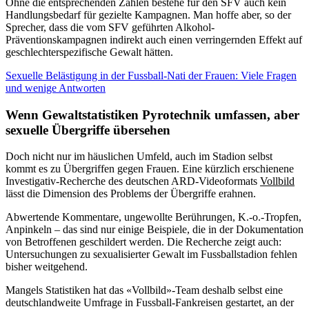
Ohne die entsprechenden Zahlen bestehe für den SFV auch kein
Handlungsbedarf für gezielte Kampagnen. Man hoffe aber, so der
Sprecher, dass die vom SFV geführten Alkohol-
Präventionskampagnen indirekt auch einen verringernden Effekt auf
geschlechterspezifische Gewalt hätten.
Sexuelle Belästigung in der Fussball-Nati der Frauen: Viele Fragen
und wenige Antworten
Wenn Gewaltstatistiken Pyrotechnik umfassen, aber
sexuelle Übergriffe übersehen
Doch nicht nur im häuslichen Umfeld, auch im Stadion selbst
kommt es zu Übergriffen gegen Frauen. Eine kürzlich erschienene
Investigativ-Recherche des deutschen ARD-Videoformats
Vollbild
lässt die Dimension des Problems der Übergriffe erahnen.
Abwertende Kommentare, ungewollte Berührungen, K.-o.-Tropfen,
Anpinkeln – das sind nur einige Beispiele, die in der Dokumentation
von Betroffenen geschildert werden. Die Recherche zeigt auch:
Untersuchungen zu sexualisierter Gewalt im Fussballstadion fehlen
bisher weitgehend.
Mangels Statistiken hat das «Vollbild»-Team deshalb selbst eine
deutschlandweite Umfrage in Fussball-Fankreisen gestartet, an der