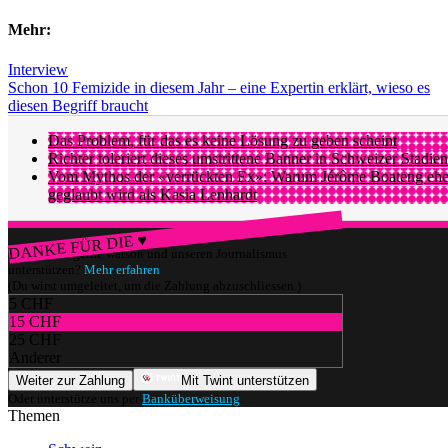
Mehr:
Interview
Schon 10 Femizide in diesem Jahr – eine Expertin erklärt, wieso es
diesen Begriff braucht
Das Problem, für das es keine Lösung zu geben scheint
Richter toleriert dieses umstrittene Banner in Schweizer Stadien
Vom Mythos der «verrückten Ex»: Warum Jérôme Boateng ehe
geglaubt wird als Kasia Lenhardt
DANKE FÜR DIE ♥
Würdest du gerne watson und unseren Journalismus
unterstützen?
Mehr erfahren
(Du wirst umgeleitet, um die Zahlung abzuschliessen.)
5 CHF
15 CHF
25 CHF
Anderer
Weiter zur Zahlung
Mit Twint unterstützen
Oder unterstütze uns per
Banküberweisung
.
Themen