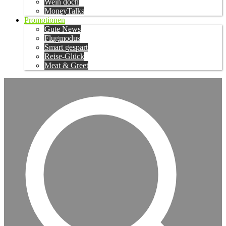
Wein doch
MoneyTalks
Promotionen
Gute News
Flugmodus
Smart gespart
Reise-Glück
Meat & Greet