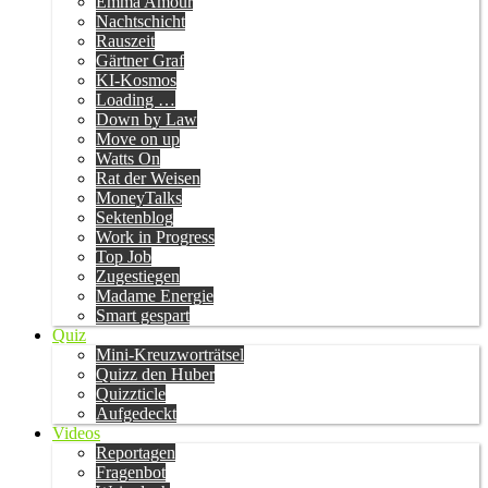
Emma Amour
Nachtschicht
Rauszeit
Gärtner Graf
KI-Kosmos
Loading …
Down by Law
Move on up
Watts On
Rat der Weisen
MoneyTalks
Sektenblog
Work in Progress
Top Job
Zugestiegen
Madame Energie
Smart gespart
Quiz
Mini-Kreuzworträtsel
Quizz den Huber
Quizzticle
Aufgedeckt
Videos
Reportagen
Fragenbot