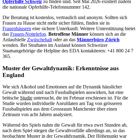
Opferhilfe Schweiz
zu finden sind. Seit Mai 2026 existiert zudem
die nationale Opferhilfe-Telefonnummer 142.
Die Beratung ist kostenlos, vertraulich und anonym. Sollten sich
Frauen zu Hause nicht mehr sicher fühlen, finden sie in
Frauenhäusern
eine sichere Unterkunft. Weitere Unterstützung bietet
das
Frauen-Nottelefon
.
Betroffene Männer
können sich an die
Anlaufstelle
Zwüschehalt
oder an das
Männerbüro Zürich
wenden. Bei Straftaten im Ausland können Schweizer
Staatsangehörige die Helpline des EDA kontaktieren: +41 800 24 7
365.
Muster der Gewaltdynamik: Erkenntnisse aus
England
Wie sich Alkohol und Emotionen auf die Dynamik häuslicher
Gewalt während und nach Fussballspielen auswirken, hat eine
britische
Studie
untersucht, die im Februar erschienen ist. Für die
Studie wurden individuelle Anrufdaten am Tag von grösseren
Fussballspielen aus dem Grossraum Manchester über einen
Zeitraum von acht Jahren analysiert.
Während des Spiels nahm die Gewalt für etwa zwei Stunden ab,
nach dem Spiel stiegen die Gewaltvorfälle allerdings an, so das
beobachtete Muster in der Gewaltdynamik. Der Höhepunkt war