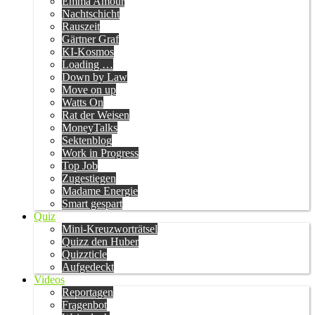
Emma Amour
Nachtschicht
Rauszeit
Gärtner Graf
KI-Kosmos
Loading …
Down by Law
Move on up
Watts On
Rat der Weisen
MoneyTalks
Sektenblog
Work in Progress
Top Job
Zugestiegen
Madame Energie
Smart gespart
Quiz
Mini-Kreuzworträtsel
Quizz den Huber
Quizzticle
Aufgedeckt
Videos
Reportagen
Fragenbot