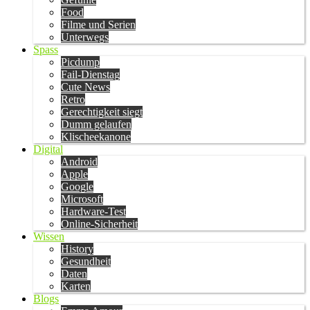
Food
Filme und Serien
Unterwegs
Spass
Picdump
Fail-Dienstag
Cute News
Retro
Gerechtigkeit siegt
Dumm gelaufen
Klischeekanone
Digital
Android
Apple
Google
Microsoft
Hardware-Test
Online-Sicherheit
Wissen
History
Gesundheit
Daten
Karten
Blogs