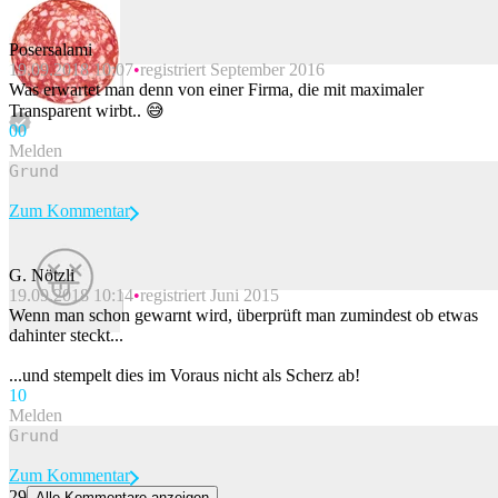
Posersalami
19.09.2018 10:07
registriert September 2016
Beitrag melden
Was erwartet man denn von einer Firma, die mit maximaler
Transparent wirbt.. 😅
0
0
Melden
Zum Kommentar
G. Nötzli
19.09.2018 10:14
registriert Juni 2015
Beitrag melden
Wenn man schon gewarnt wird, überprüft man zumindest ob etwas
dahinter steckt...
...und stempelt dies im Voraus nicht als Scherz ab!
1
0
Melden
Zum Kommentar
29
Alle Kommentare anzeigen