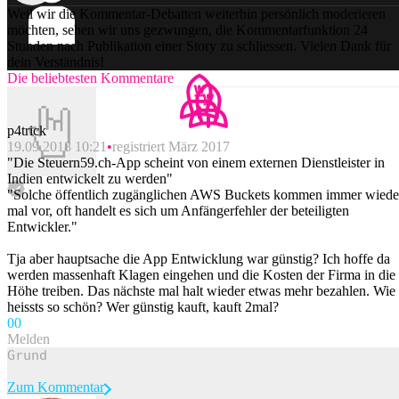
Weil wir die Kommentar-Debatten weiterhin persönlich moderieren
möchten, sehen wir uns gezwungen, die Kommentarfunktion 24
Stunden nach Publikation einer Story zu schliessen. Vielen Dank für
dein Verständnis!
Die beliebtesten Kommentare
p4trick
19.09.2018 10:21
registriert März 2017
"Die Steuern59.ch-App scheint von einem externen Dienstleister in
Indien entwickelt zu werden"
"Solche öffentlich zugänglichen AWS Buckets kommen immer wiede
mal vor, oft handelt es sich um Anfängerfehler der beteiligten
Entwickler."
Tja aber hauptsache die App Entwicklung war günstig? Ich hoffe da
werden massenhaft Klagen eingehen und die Kosten der Firma in die
Höhe treiben. Das nächste mal halt wieder etwas mehr bezahlen. Wie
heissts so schön? Wer günstig kauft, kauft 2mal?
0
0
Melden
Zum Kommentar