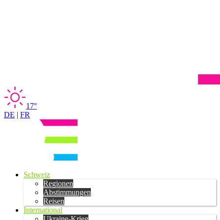
17°
DE
|
FR
Schweiz
Regionen
Abstimmungen
Reisen
International
Ukraine-Krieg