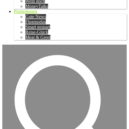
Wein doch
MoneyTalks
Promotionen
Gute News
Flugmodus
Smart gespart
Reise-Glück
Meat & Greet