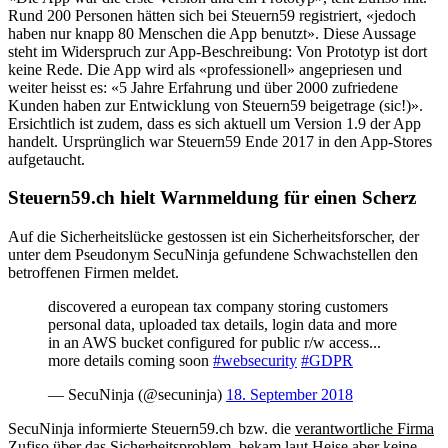
Rund 200 Personen hätten sich bei Steuern59 registriert, «jedoch
haben nur knapp 80 Menschen die App benutzt». Diese Aussage
steht im Widerspruch zur App-Beschreibung: Von Prototyp ist dort
keine Rede. Die App wird als «professionell» angepriesen und
weiter heisst es: «5 Jahre Erfahrung und über 2000 zufriedene
Kunden haben zur Entwicklung von Steuern59 beigetrage (sic!)».
Ersichtlich ist zudem, dass es sich aktuell um Version 1.9 der App
handelt. Ursprünglich war Steuern59 Ende 2017 in den App-Stores
aufgetaucht.
Steuern59.ch hielt Warnmeldung für einen Scherz
Auf die Sicherheitslücke gestossen ist ein Sicherheitsforscher, der
unter dem Pseudonym SecuNinja gefundene Schwachstellen den
betroffenen Firmen meldet.
discovered a european tax company storing customers
personal data, uploaded tax details, login data and more
in an AWS bucket configured for public r/w access...
more details coming soon
#websecurity
#GDPR
— SecuNinja (@secuninja)
18. September 2018
SecuNinja informierte Steuern59.ch bzw. die
verantwortliche Firma
Zufiso
über das Sicherheitsproblem, bekam laut Heise aber keine