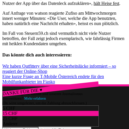
Nutzer der App über das Datenleck aufzuklären»,
hält Heise fest
.
Auf Anfrage von watson reagierte Zufiso am Mittwochmorgen
innert weniger Minuten: «Die User, welche die App benutzten,
haben natürlich eine Nachricht erhalten», heisst es nun plötzlich.
Im Fall von Steuern59.ch sind vermutlich nicht viele Nutzer
betroffen, der Fall zeigt jedoch exemplarisch, wie fahrlässig Firmen
mit heiklen Kundendaten umgehen.
Das könnte dich auch interessieren:
Wir haben Outfittery über eine Sicherheitslücke informiert – so
reagiert der Online-Shop
Eine kurze Frage an T-Mobile Österreich endete für den
Mobilfunkanbieter im Fiasko
DANKE FÜR DIE ♥
Würdest du gerne watson und unseren Journalismus
unterstützen?
Mehr erfahren
(Du wirst umgeleitet, um die Zahlung abzuschliessen.)
5 CHF
15 CHF
25 CHF
Anderer