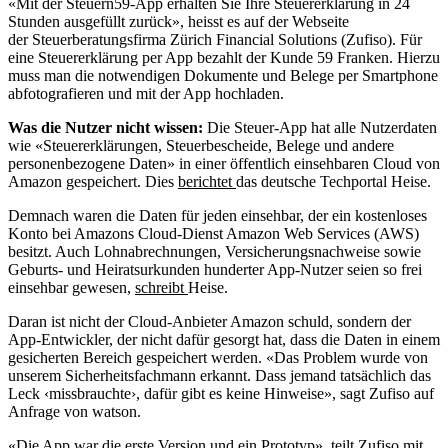
«Mit der Steuern59-App erhalten Sie Ihre Steuererklärung in 24
Stunden ausgefüllt zurück», heisst es auf der Webseite
der Steuerberatungsfirma Zürich Financial Solutions (Zufiso). Für
eine Steuererklärung per App bezahlt der Kunde 59 Franken. Hierzu
muss man die notwendigen Dokumente und Belege per Smartphone
abfotografieren und mit der App hochladen.
Was die Nutzer nicht wissen:
Die Steuer-App hat alle Nutzerdaten
wie «Steuererklärungen, Steuerbescheide, Belege und andere
personenbezogene Daten» in einer öffentlich einsehbaren Cloud von
Amazon gespeichert. Dies
berichtet
das deutsche Techportal Heise.
Demnach waren die Daten für jeden einsehbar, der ein kostenloses
Konto bei Amazons Cloud-Dienst Amazon Web Services (AWS)
besitzt. Auch Lohnabrechnungen, Versicherungsnachweise sowie
Geburts- und Heiratsurkunden hunderter App-Nutzer seien so frei
einsehbar gewesen,
schreibt
Heise.
Daran ist nicht der Cloud-Anbieter Amazon schuld, sondern der
App-Entwickler, der nicht dafür gesorgt hat, dass die Daten in einem
gesicherten Bereich gespeichert werden. «Das Problem wurde von
unserem Sicherheitsfachmann erkannt. Dass jemand tatsächlich das
Leck ‹missbrauchte›, dafür gibt es keine Hinweise», sagt Zufiso auf
Anfrage von watson.
«Die App war die erste Version und ein Prototyp», teilt Zufiso mit.