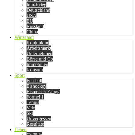
Iran-Krieg
Deutschland
USA
EU
Russland
China
Wirtschaft
Konjunktur
Arbeitsmarkt
Unternehmen
Börse und Co
Immobilien
Konsum
Sport
Fussball
Eishockey
Eismeister Zaugg
Formel 1
Tennis
Velo
Ski
Unvergessen
Resultate
Leben
Gefühle