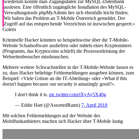
wiederum konnte man Zugangsdaten zur MySQL-Datenbank
auslesen. Eine öffentlich zugängliche Installation des MySQL-
Verwaltungstools phpMyAdmin lies sich ebenfalls leicht finden.
Wir haben das Problem an T-Mobile Österreich gemeldet. Der
Zugriff auf das entsprechende Verzeichnis ist inzwischen gesperrt.»
Golem
Kriminelle Hacker könnten so beispielsweise über die T-Mobile-
Website Schadsoftware ausliefern oder mittels eines Kryptominers
(Programm, das Kryptocoins schürft) die Prozessorleistung der
Webseitenbesucher missbrauchen.
Mehrere weitere Schwachstellen in der T-Mobile-Website lassen es
zu, dass Hacker beliebige Fehlermeldungen ausgeben können, zum
Beispiel: «Viele Grüsse an die IT-Abteilung» oder «What if this
doesn't happen because our security is amazingly good?».
I don't think it is.
pic.twitter.com/iXyAy5X40g
— Eddie Hart (@AssortedRants)
7. April 2018
Mit solchen Fehlermeldungen auf der Website des
Mobilfunkanbieters machen sich Hacker über T-Mobile lustig