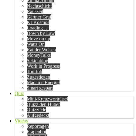
Emma Amour
Nachtschicht
Rauszeit
Gärtner Graf
KI-Kosmos
Loading …
Down by Law
Move on up
Watts On
Rat der Weisen
MoneyTalks
Sektenblog
Work in Progress
Top Job
Zugestiegen
Madame Energie
Smart gespart
Quiz
Mini-Kreuzworträtsel
Quizz den Huber
Quizzticle
Aufgedeckt
Videos
Reportagen
Fragenbot