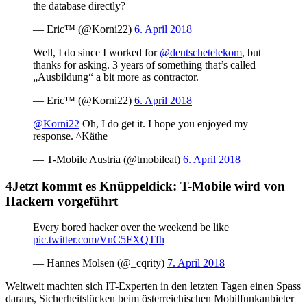
the database directly?
— Eric™ (@Korni22)
6. April 2018
Well, I do since I worked for
@deutschetelekom
, but
thanks for asking. 3 years of something that’s called
„Ausbildung“ a bit more as contractor.
— Eric™ (@Korni22)
6. April 2018
@Korni22
Oh, I do get it. I hope you enjoyed my
response. ^Käthe
— T-Mobile Austria (@tmobileat)
6. April 2018
Jetzt kommt es Knüppeldick: T-Mobile wird von
Hackern vorgeführt
Every bored hacker over the weekend be like
pic.twitter.com/VnC5FXQTfh
— Hannes Molsen (@_cqrity)
7. April 2018
Weltweit machten sich IT-Experten in den letzten Tagen einen Spass
daraus, Sicherheitslücken beim österreichischen Mobilfunkanbieter