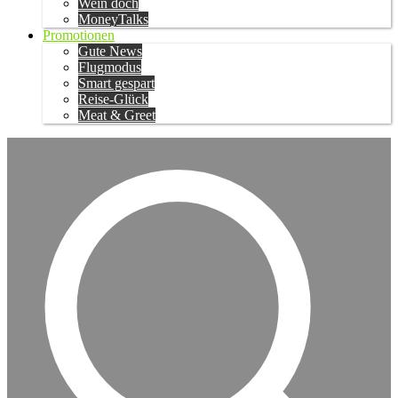
Wein doch
MoneyTalks
Promotionen
Gute News
Flugmodus
Smart gespart
Reise-Glück
Meat & Greet