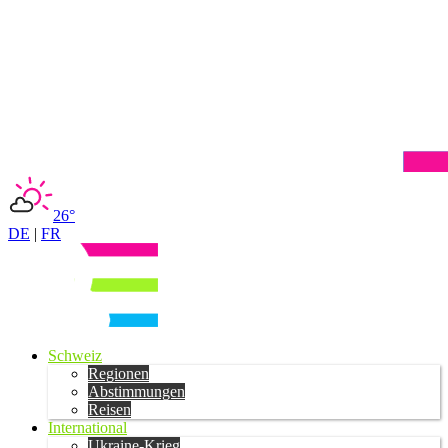
26°
DE
|
FR
Schweiz
Regionen
Abstimmungen
Reisen
International
Ukraine-Krieg