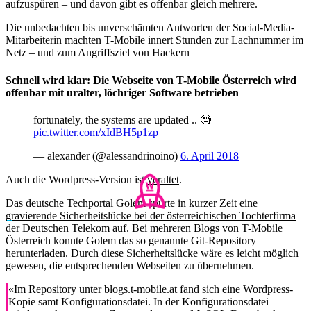
aufzuspüren – und davon gibt es offenbar gleich mehrere.
Die unbedachten bis unverschämten Antworten der Social-Media-
Mitarbeiterin machten T-Mobile innert Stunden zur Lachnummer im
Netz – und zum Angriffsziel von Hackern
Schnell wird klar: Die Webseite von T-Mobile Österreich wird
offenbar mit uralter, löchriger Software betrieben
fortunately, the systems are updated .. 🧐
pic.twitter.com/xIdBH5p1zp
— alexander (@alessandrinoino)
6. April 2018
Auch die Wordpress-Version ist
veraltet
.
Das deutsche Techportal Golem spürte in kurzer Zeit
eine
gravierende Sicherheitslücke bei der österreichischen Tochterfirma
der Deutschen Telekom auf
. Bei mehreren Blogs von T-Mobile
Österreich konnte Golem das so genannte Git-Repository
herunterladen. Durch diese Sicherheitslücke wäre es leicht möglich
gewesen, die entsprechenden Webseiten zu übernehmen.
«Im Repository unter blogs.t-mobile.at fand sich eine Wordpress-
Kopie samt Konfigurationsdatei. In der Konfigurationsdatei