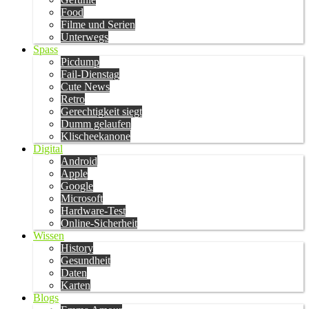
Food
Filme und Serien
Unterwegs
Spass
Picdump
Fail-Dienstag
Cute News
Retro
Gerechtigkeit siegt
Dumm gelaufen
Klischeekanone
Digital
Android
Apple
Google
Microsoft
Hardware-Test
Online-Sicherheit
Wissen
History
Gesundheit
Daten
Karten
Blogs