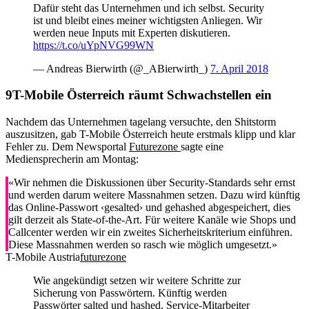
Dafür steht das Unternehmen und ich selbst. Security
ist und bleibt eines meiner wichtigsten Anliegen. Wir
werden neue Inputs mit Experten diskutieren.
https://t.co/uYpNVG99WN
— Andreas Bierwirth (@_ABierwirth_)
7. April 2018
T-Mobile Österreich räumt Schwachstellen ein
Nachdem das Unternehmen tagelang versuchte, den Shitstorm
auszusitzen, gab T-Mobile Österreich heute erstmals klipp und klar
Fehler zu. Dem Newsportal
Futurezone
sagte eine
Mediensprecherin am Montag:
«Wir nehmen die Diskussionen über Security-Standards sehr ernst
und werden darum weitere Massnahmen setzen. Dazu wird künftig
das Online-Passwort ‹gesalted› und gehashed abgespeichert, dies
gilt derzeit als State-of-the-Art. Für weitere Kanäle wie Shops und
Callcenter werden wir ein zweites Sicherheitskriterium einführen.
Diese Massnahmen werden so rasch wie möglich umgesetzt.»
T-Mobile Austria
futurezone
Wie angekündigt setzen wir weitere Schritte zur
Sicherung von Passwörtern. Künftig werden
Passwörter salted und hashed, Service-Mitarbeiter