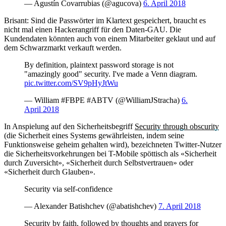
— Agustín Covarrubias (@agucova)
6. April 2018
Brisant: Sind die Passwörter im Klartext gespeichert, braucht es
nicht mal einen Hackerangriff für den Daten-GAU. Die
Kundendaten könnten auch von einem Mitarbeiter geklaut und auf
dem Schwarzmarkt verkauft werden.
By definition, plaintext password storage is not
"amazingly good" security. I've made a Venn diagram.
pic.twitter.com/SV9pHyJtWu
— William #FBPE #ABTV (@WilliamJStracha)
6.
April 2018
In Anspielung auf den Sicherheitsbegriff
Security through obscurity
(die Sicherheit eines Systems gewährleisten, indem seine
Funktionsweise geheim gehalten wird), bezeichneten Twitter-Nutzer
die Sicherheitsvorkehrungen bei T-Mobile spöttisch als «Sicherheit
durch Zuversicht», «Sicherheit durch Selbstvertrauen» oder
«Sicherheit durch Glauben».
Security via self-confidence
— Alexander Batishchev (@abatishchev)
7. April 2018
Security by faith, followed by thoughts and prayers for