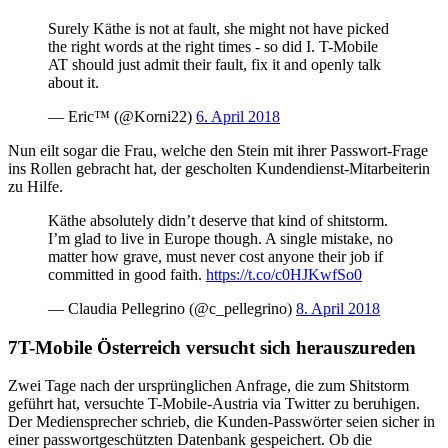
Surely Käthe is not at fault, she might not have picked
the right words at the right times - so did I. T-Mobile
AT should just admit their fault, fix it and openly talk
about it.
— Eric™ (@Korni22)
6. April 2018
Nun eilt sogar die Frau, welche den Stein mit ihrer Passwort-Frage
ins Rollen gebracht hat, der gescholten Kundendienst-Mitarbeiterin
zu Hilfe.
Käthe absolutely didn’t deserve that kind of shitstorm.
I’m glad to live in Europe though. A single mistake, no
matter how grave, must never cost anyone their job if
committed in good faith.
https://t.co/c0HJKwfSo0
— Claudia Pellegrino (@c_pellegrino)
8. April 2018
T-Mobile Österreich versucht sich herauszureden
Zwei Tage nach der ursprünglichen Anfrage, die zum Shitstorm
geführt hat, versuchte T-Mobile-Austria via Twitter zu beruhigen.
Der Mediensprecher schrieb, die Kunden-Passwörter seien sicher in
einer passwortgeschützten Datenbank gespeichert. Ob die