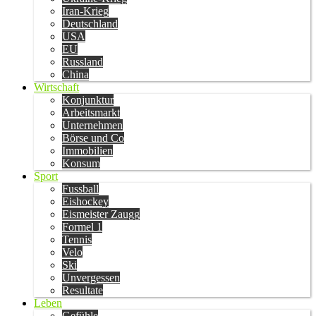
Iran-Krieg
Deutschland
USA
EU
Russland
China
Wirtschaft
Konjunktur
Arbeitsmarkt
Unternehmen
Börse und Co
Immobilien
Konsum
Sport
Fussball
Eishockey
Eismeister Zaugg
Formel 1
Tennis
Velo
Ski
Unvergessen
Resultate
Leben
Gefühle