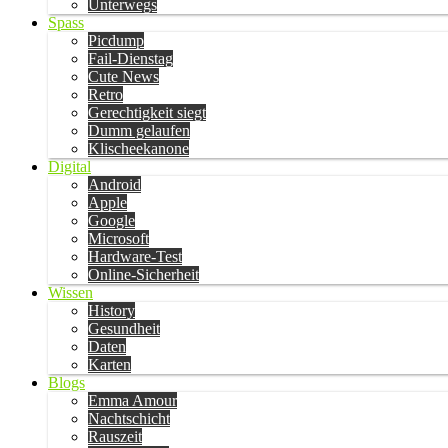
Unterwegs
Spass
Picdump
Fail-Dienstag
Cute News
Retro
Gerechtigkeit siegt
Dumm gelaufen
Klischeekanone
Digital
Android
Apple
Google
Microsoft
Hardware-Test
Online-Sicherheit
Wissen
History
Gesundheit
Daten
Karten
Blogs
Emma Amour
Nachtschicht
Rauszeit