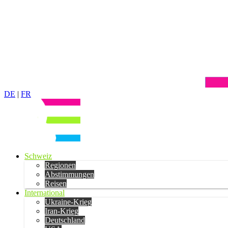
DE
|
FR
Schweiz
Regionen
Abstimmungen
Reisen
International
Ukraine-Krieg
Iran-Krieg
Deutschland