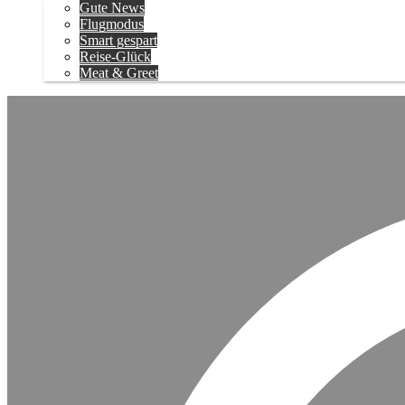
Gute News
Flugmodus
Smart gespart
Reise-Glück
Meat & Greet