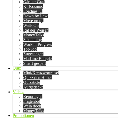
Gärtner Graf
KI-Kosmos
Loading …
Down by Law
Move on up
Watts On
Rat der Weisen
MoneyTalks
Sektenblog
Work in Progress
Top Job
Zugestiegen
Madame Energie
Smart gespart
Quiz
Mini-Kreuzworträtsel
Quizz den Huber
Quizzticle
Aufgedeckt
Videos
Reportagen
Fragenbot
Wein doch
MoneyTalks
Promotionen