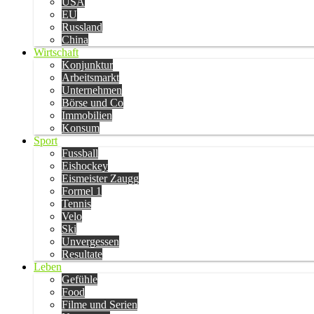
USA
EU
Russland
China
Wirtschaft
Konjunktur
Arbeitsmarkt
Unternehmen
Börse und Co
Immobilien
Konsum
Sport
Fussball
Eishockey
Eismeister Zaugg
Formel 1
Tennis
Velo
Ski
Unvergessen
Resultate
Leben
Gefühle
Food
Filme und Serien