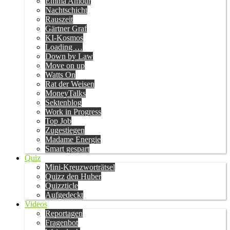
Emma Amour
Nachtschicht
Rauszeit
Gärtner Graf
KI-Kosmos
Loading …
Down by Law
Move on up
Watts On
Rat der Weisen
MoneyTalks
Sektenblog
Work in Progress
Top Job
Zugestiegen
Madame Energie
Smart gespart
Quiz
Mini-Kreuzworträtsel
Quizz den Huber
Quizzticle
Aufgedeckt
Videos
Reportagen
Fragenbot