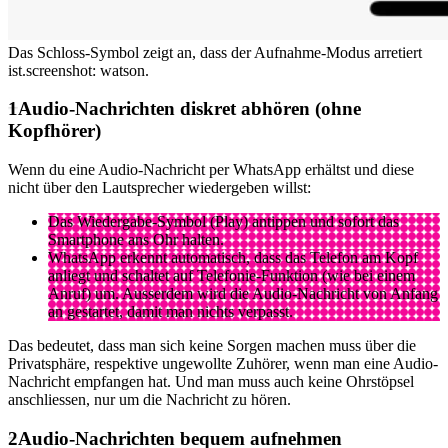
Das Schloss-Symbol zeigt an, dass der Aufnahme-Modus arretiert
ist.
screenshot: watson.
Audio-Nachrichten diskret abhören (ohne
Kopfhörer)
Wenn du eine Audio-Nachricht per WhatsApp erhältst und diese
nicht über den Lautsprecher wiedergeben willst:
Das Wiedergabe-Symbol (Play) antippen und sofort das
Smartphone ans Ohr halten.
WhatsApp erkennt automatisch, dass das Telefon am Kopf
anliegt und schaltet auf Telefonie-Funktion (wie bei einem
Anruf) um. Ausserdem wird die Audio-Nachricht von Anfang
an gestartet, damit man nichts verpasst.
Das bedeutet, dass man sich keine Sorgen machen muss über die
Privatsphäre, respektive ungewollte Zuhörer, wenn man eine Audio-
Nachricht empfangen hat. Und man muss auch keine Ohrstöpsel
anschliessen, nur um die Nachricht zu hören.
Audio-Nachrichten bequem aufnehmen