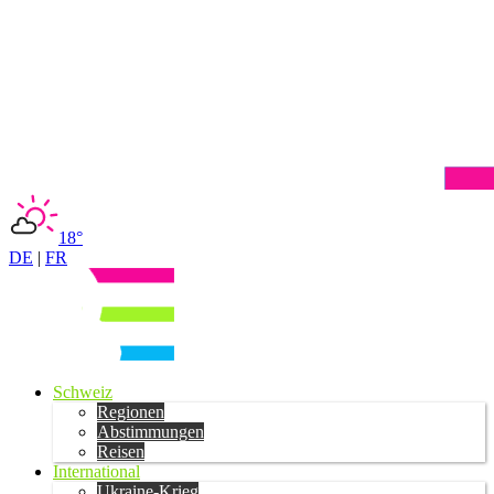
18°
DE
|
FR
Schweiz
Regionen
Abstimmungen
Reisen
International
Ukraine-Krieg