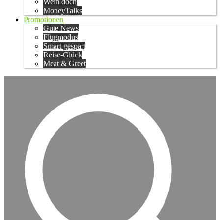
Wein doch
MoneyTalks
Promotionen
Gute News
Flugmodus
Smart gespart
Reise-Glück
Meat & Greet