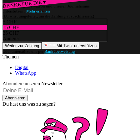
DANKE FÜR DIE ♥
Würdest du gerne watson und unseren Journalismus
unterstützen?
Mehr erfahren
(Du wirst umgeleitet, um die Zahlung abzuschliessen.)
5 CHF
15 CHF
25 CHF
Anderer
Weiter zur Zahlung
Mit Twint unterstützen
Oder unterstütze uns per
Banküberweisung
.
Themen
Digital
WhatsApp
Abonniere unseren Newsletter
Abonnieren
Du hast uns was zu sagen?