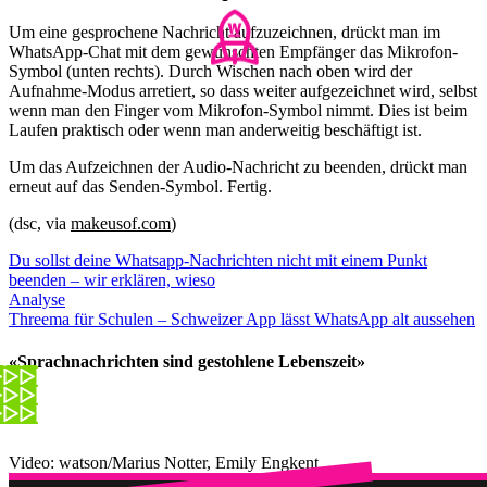
Um eine gesprochene Nachricht aufzuzeichnen, drückt man im
WhatsApp-Chat mit dem gewünschten Empfänger das Mikrofon-
Symbol (unten rechts). Durch Wischen nach oben wird der
Aufnahme-Modus arretiert, so dass weiter aufgezeichnet wird, selbst
wenn man den Finger vom Mikrofon-Symbol nimmt. Dies ist beim
Laufen praktisch oder wenn man anderweitig beschäftigt ist.
Um das Aufzeichnen der Audio-Nachricht zu beenden, drückt man
erneut auf das Senden-Symbol. Fertig.
(dsc, via
makeusof.com
)
Du sollst deine Whatsapp-Nachrichten nicht mit einem Punkt
beenden – wir erklären, wieso
Analyse
Threema für Schulen – Schweizer App lässt WhatsApp alt aussehen
«Sprachnachrichten sind gestohlene Lebenszeit»
Video: watson/Marius Notter, Emily Engkent