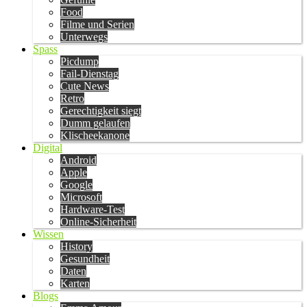
Food
Filme und Serien
Unterwegs
Spass
Picdump
Fail-Dienstag
Cute News
Retro
Gerechtigkeit siegt
Dumm gelaufen
Klischeekanone
Digital
Android
Apple
Google
Microsoft
Hardware-Test
Online-Sicherheit
Wissen
History
Gesundheit
Daten
Karten
Blogs