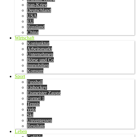
Iran-Krieg
Deutschland
USA
EU
Russland
China
Wirtschaft
Konjunktur
Arbeitsmarkt
Unternehmen
Börse und Co
Immobilien
Konsum
Sport
Fussball
Eishockey
Eismeister Zaugg
Formel 1
Tennis
Velo
Ski
Unvergessen
Resultate
Leben
Gefühle