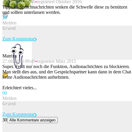
27.06.2018 09:46
registriert Oktober 2016
Beitrag melden
Tipps zu Sprachnachrichten senken die Schwelle diese zu benützen
und sollten unterlassen werden.
2
0
Melden
Zum Kommentar
Matrixx
27.06.2018 09:49
registriert März 2015
Beitrag melden
Super. Fehlt nur noch die Funktion, Audionachrichten zu blockieren.
Man stellt dies aus, und der Gesprächspartner kann dann in dem Chat
keine Audionachrichten aufnehmen.
Erleichtert vieles...
0
0
Melden
Zum Kommentar
30
Alle Kommentare anzeigen
Diese neue App soll deinen Hund vor Gefahren schützen
Die App «Schorsch» warnt Hundebesitzer in Echtzeit vor Gefahren