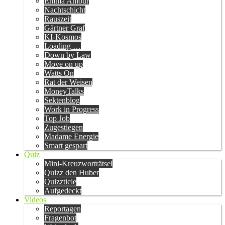
Emma Amour
Nachtschicht
Rauszeit
Gärtner Graf
KI-Kosmos
Loading …
Down by Law
Move on up
Watts On
Rat der Weisen
MoneyTalks
Sektenblog
Work in Progress
Top Job
Zugestiegen
Madame Energie
Smart gespart
Quiz
Mini-Kreuzworträtsel
Quizz den Huber
Quizzticle
Aufgedeckt
Videos
Reportagen
Fragenbot