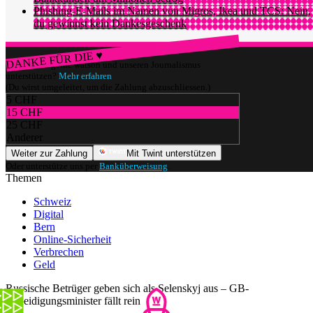
Phishing-E-Mails im Namen von Migros, Ikea und TCS: Nein,
du gewinnst kein Dankesgeschenk
DANKE FÜR DIE ♥
Würdest du gerne watson und unseren Journalismus
unterstützen?
Mehr erfahren
(Du wirst umgeleitet, um die Zahlung abzuschliessen.)
5 CHF
15 CHF
25 CHF
Anderer
Weiter zur Zahlung
Mit Twint unterstützen
Oder unterstütze uns per
Banküberweisung
.
Themen
Schweiz
Digital
Bern
Online-Sicherheit
Verbrechen
Geld
Russische Betrüger geben sich als Selenskyj aus – GB-
Verteidigungsminister fällt rein