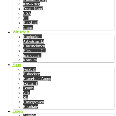
Iran-Krieg
Deutschland
USA
EU
Russland
China
Wirtschaft
Konjunktur
Arbeitsmarkt
Unternehmen
Börse und Co
Immobilien
Konsum
Sport
Fussball
Eishockey
Eismeister Zaugg
Formel 1
Tennis
Velo
Ski
Unvergessen
Resultate
Leben
Gefühle