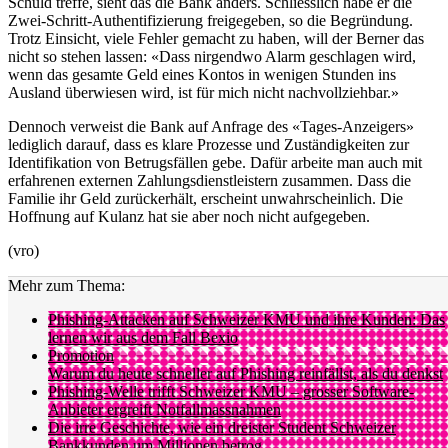
Schuld treffe, sieht das die Bank anders. Schliesslich habe er die
Zwei-Schritt-Authentifizierung freigegeben, so die Begründung.
Trotz Einsicht, viele Fehler gemacht zu haben, will der Berner das
nicht so stehen lassen: «Dass nirgendwo Alarm geschlagen wird,
wenn das gesamte Geld eines Kontos in wenigen Stunden ins
Ausland überwiesen wird, ist für mich nicht nachvollziehbar.»
Dennoch verweist die Bank auf Anfrage des «Tages-Anzeigers»
lediglich darauf, dass es klare Prozesse und Zuständigkeiten zur
Identifikation von Betrugsfällen gebe. Dafür arbeite man auch mit
erfahrenen externen Zahlungsdienstleistern zusammen. Dass die
Familie ihr Geld zurückerhält, erscheint unwahrscheinlich. Die
Hoffnung auf Kulanz hat sie aber noch nicht aufgegeben.
(vro)
Mehr zum Thema:
Phishing-Attacken auf Schweizer KMU und ihre Kunden: Das
lernen wir aus dem Fall Bexio
Promotion
Warum du heute schneller auf Phishing reinfällst, als du denkst
Phishing-Welle trifft Schweizer KMU – grosser Software-
Anbieter ergreift Notfallmassnahmen
Die irre Geschichte, wie ein dreister Student Schweizer
Bankkunden um Millionen betrog