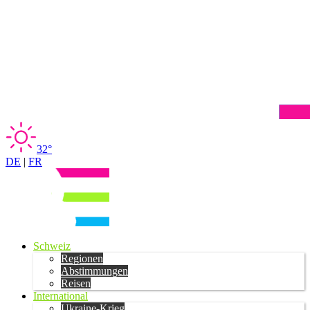
32°
DE
|
FR
Schweiz
Regionen
Abstimmungen
Reisen
International
Ukraine-Krieg