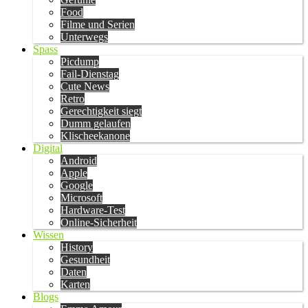
Food
Filme und Serien
Unterwegs
Spass
Picdump
Fail-Dienstag
Cute News
Retro
Gerechtigkeit siegt
Dumm gelaufen
Klischeekanone
Digital
Android
Apple
Google
Microsoft
Hardware-Test
Online-Sicherheit
Wissen
History
Gesundheit
Daten
Karten
Blogs