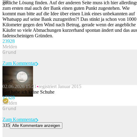
gütliche Lösung finden. Auf der anderen Seite muss ich hier allerding
zum ersten mal auch der Bank einen guten Punkt zugestehen. Wie
kommt man bitte auf die Idee über einen Link eines unbekannten auf
Whatsapp auf seine Bank zuzugreifen?! Das stinkt ja schon von 1000
Kilometer gegen den Wind nach Betrug, gerade wenn der angebliche
Käufer so viele Abmachungen kurzerhand spontan ändert und das au
fadenscheinigen Gründen.
239
28
Melden
Zum Kommentar
kusel
02.06.2026 15:21
registriert Januar 2015
Beitrag melden
Gut habe ich keine Schuhe
173
28
Melden
Zum Kommentar
335
Alle Kommentare anzeigen
Botanischer Garten in Basel erwartet seltene Titanwurz-Blüte
In Basel soll schon bald die Titanwurz wieder blühen. Der genaue