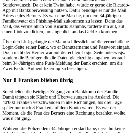
Sonderwunsch. Da er kein Twint habe, würde er gerne die Ricardo-
App mit Banküberweisung nutzen. Dafür benötige er nur die Mail-
Adresse des Berners. Es war eine Masche, um dem 34-jährigen
Familienvater ein Phishing-Mail zukommen zu lassen. Denn das
Mail, das vermeintlich von Ricardo stammte, forderte ihn auf, auf
einen Link zu klicken, um angeblich an das Geld zu kommen.
Über den Link gelangte der Mann schliesslich auf die vermeintliche
Login-Seite seiner Bank, wo er Benutzername und Passwort eingab.
Doch nicht der Berner war auf der echten Login-Seite unterwegs,
sondern die Betrüger, die die Daten gleichzeitig eingaben, worauf
beim 34-Jährigen eine Push-Meldung der Bank erschien, um die
Zwei-Faktor-Authentifizierung zu bestätigen.
Nur 8 Franken blieben übrig
So erhielten die Betrüger Zugang zum Bankkonto der Familie.
Damit tätigten sie Käufe und Überweisungen ins Ausland. Die
40'000 Franken verschwanden in alle Richtungen, bis drei Tage
später nur noch 8 Franken auf dem Konto waren. Es war der
Moment, als die Frau des Berners eine Rechnung bezahlen wollte,
was nicht ging.
Während die Polizei dem 34-Jährigen erklärt habe, dass ihn keine