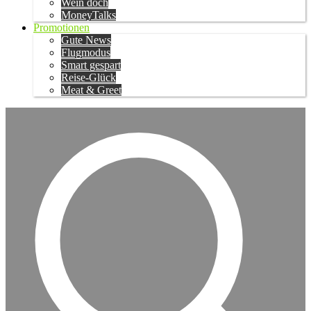
Wein doch
MoneyTalks
Promotionen
Gute News
Flugmodus
Smart gespart
Reise-Glück
Meat & Greet