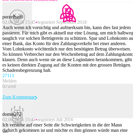
purzelbau0
02.06.2026 15:45
registriert September 2018
Auch wenn ich vorsichtig und aufmerksam bin, kann dies fast jedem
passieren. Für mich gibt es aktuell nur eine Lösung, um mich halbwe
tauglich vor solchen Betrügerein zu schützen. Spar und Lohnkonto au
einer Bank, das Konto für den Zahlungsverkehr bei einer anderen.
Vom Lohnkonto wöchtenlich nur den benötigten Betrag überweisen.
So können Verbrecher nur den Wochenbetrag auf dem Zahlungskont
klauen. Denn auch wenn sie an diese Logindaten herankommen, gibt
es keinen direkten Zugung auf die Konten mit den grossen Beträgen.
Schadensbegrenzung halt.
271
13
Melden
Zum Kommentar
domin272
02.06.2026 15:44
registriert Juli 2016
Beitrag melden
Ich verstehe auf einer Seite die Schwierigkeiten in die der Mann
dadurch gekommen ist und möchte es ihm gönnen würde man eine