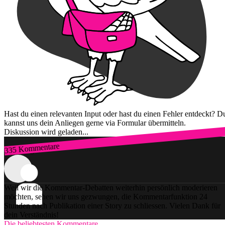
Hast du einen relevanten Input oder hast du einen Fehler entdeckt? D
kannst uns dein Anliegen gerne via Formular übermitteln.
Diskussion wird geladen...
335 Kommentare
Zum Login
Weil wir die Kommentar-Debatten weiterhin persönlich moderieren
möchten, sehen wir uns gezwungen, die Kommentarfunktion 24
Stunden nach Publikation einer Story zu schliessen. Vielen Dank für
dein Verständnis!
Die beliebtesten Kommentare