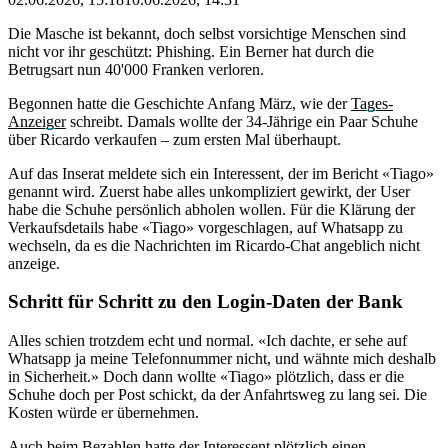
Die Masche ist bekannt, doch selbst vorsichtige Menschen sind
nicht vor ihr geschützt: Phishing. Ein Berner hat durch die
Betrugsart nun 40'000 Franken verloren.
Begonnen hatte die Geschichte Anfang März, wie der
Tages-
Anzeiger
schreibt. Damals wollte der 34-Jährige ein Paar Schuhe
über Ricardo verkaufen – zum ersten Mal überhaupt.
Auf das Inserat meldete sich ein Interessent, der im Bericht «Tiago»
genannt wird. Zuerst habe alles unkompliziert gewirkt, der User
habe die Schuhe persönlich abholen wollen. Für die Klärung der
Verkaufsdetails habe «Tiago» vorgeschlagen, auf Whatsapp zu
wechseln, da es die Nachrichten im Ricardo-Chat angeblich nicht
anzeige.
Schritt für Schritt zu den Login-Daten der Bank
Alles schien trotzdem echt und normal. «Ich dachte, er sehe auf
Whatsapp ja meine Telefonnummer nicht, und wähnte mich deshalb
in Sicherheit.» Doch dann wollte «Tiago» plötzlich, dass er die
Schuhe doch per Post schickt, da der Anfahrtsweg zu lang sei. Die
Kosten würde er übernehmen.
Auch beim Bezahlen hatte der Interessent plötzlich einen