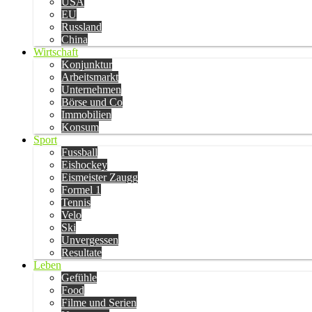
USA
EU
Russland
China
Wirtschaft
Konjunktur
Arbeitsmarkt
Unternehmen
Börse und Co
Immobilien
Konsum
Sport
Fussball
Eishockey
Eismeister Zaugg
Formel 1
Tennis
Velo
Ski
Unvergessen
Resultate
Leben
Gefühle
Food
Filme und Serien