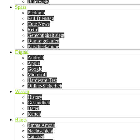
Unterwegs
Spass
Picdump
Fail-Dienstag
Cute News
Retro
Gerechtigkeit siegt
Dumm gelaufen
Klischeekanone
Digital
Android
Apple
Google
Microsoft
Hardware-Test
Online-Sicherheit
Wissen
History
Gesundheit
Daten
Karten
Blogs
Emma Amour
Nachtschicht
Rauszeit