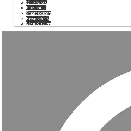
Gute News
Flugmodus
Smart gespart
Reise-Glück
Meat & Greet