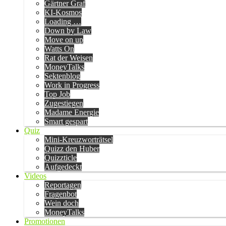
Gärtner Graf
KI-Kosmos
Loading …
Down by Law
Move on up
Watts On
Rat der Weisen
MoneyTalks
Sektenblog
Work in Progress
Top Job
Zugestiegen
Madame Energie
Smart gespart
Quiz
Mini-Kreuzworträtsel
Quizz den Huber
Quizzticle
Aufgedeckt
Videos
Reportagen
Fragenbot
Wein doch
MoneyTalks
Promotionen