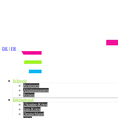
DE
|
FR
Schweiz
Regionen
Abstimmungen
Reisen
International
Ukraine-Krieg
Iran-Krieg
Deutschland