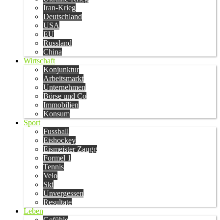
Iran-Krieg
Deutschland
USA
EU
Russland
China
Wirtschaft
Konjunktur
Arbeitsmarkt
Unternehmen
Börse und Co
Immobilien
Konsum
Sport
Fussball
Eishockey
Eismeister Zaugg
Formel 1
Tennis
Velo
Ski
Unvergessen
Resultate
Leben
Gefühle