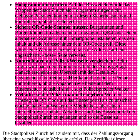
Hologramm überprüfen:
Auf den Busszetteln wurde das
Wappen der Stadt Zürich als Hologramm aufgedruckt.
Gebüsste Personen können mit diesem Sicherheitsmerkmal
kontrollieren, ob der Zettel echt ist.
Sichere QR-Code-Scanner nutzen:
Bürgerinnen und
Bürger können im allgemeinen Umgang mit QR-Codes einen
alternativen Scanner auf ihr Smartphone installieren, das den
Inhalt und die Adresse hinter dem QR-Code prüft. Diese
würde eine Warnung anzeigen, falls die Adresse auf eine
ungesicherte, «böse» Seite verweist.
Kontrolldaten auf Polizei-Webseite vergleichen:
Beim
Login wird nach dem Nummernschild des Autos gefragt.
Danach erscheint eine Übersicht mit den Details zur
begangenen Übertretung. «Hier kann die gebüsste Person
kontrollieren, ob die Angaben (wie heute auf dem
Bussenzettel) plausibel sind», sagt Polizeisprecher Walker.
Webadresse der Polizei manuell eingeben:
Wer den
Einstieg via QR-Code auf das Bussenportal als zu unsicher
erachte, habe laut Walker die Möglichkeit, über einen
Internetbrowser mit der Webadresse auf das Bussenportal der
Stadtpolizei Zürich zu gelangen und so die Busse zu
bezahlen.
Die Stadtpolizei Zürich teilt zudem mit, dass der Zahlungsvorgang
über eine verschlüsselte Webseite erfolgt. Das Zertifikat dieser