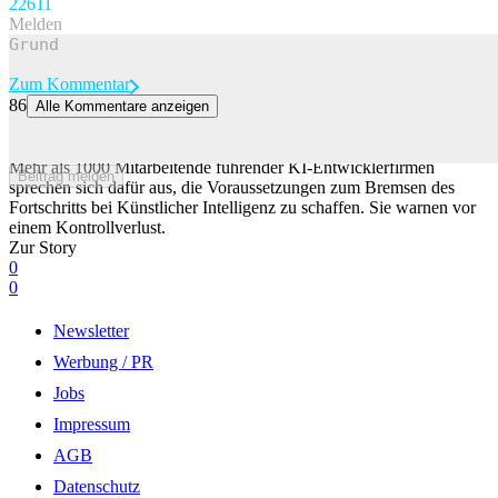
226
11
Melden
Zum Kommentar
86
Alle Kommentare anzeigen
Warnung vor Kontrollverlust: Über 1000 Experten fordern KI-
Bremsmechanismus
Mehr als 1000 Mitarbeitende führender KI-Entwicklerfirmen
Beitrag melden
sprechen sich dafür aus, die Voraussetzungen zum Bremsen des
Fortschritts bei Künstlicher Intelligenz zu schaffen. Sie warnen vor
einem Kontrollverlust.
Zur Story
0
0
Newsletter
Werbung / PR
Jobs
Impressum
AGB
Datenschutz