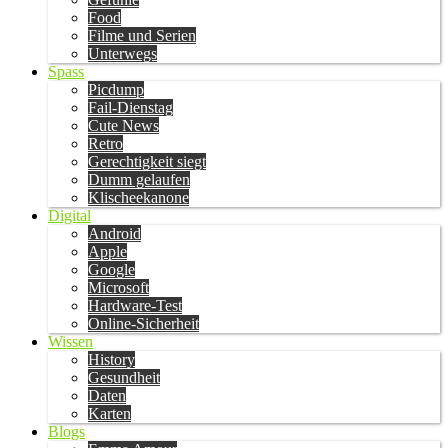
Food
Filme und Serien
Unterwegs
Spass
Picdump
Fail-Dienstag
Cute News
Retro
Gerechtigkeit siegt
Dumm gelaufen
Klischeekanone
Digital
Android
Apple
Google
Microsoft
Hardware-Test
Online-Sicherheit
Wissen
History
Gesundheit
Daten
Karten
Blogs