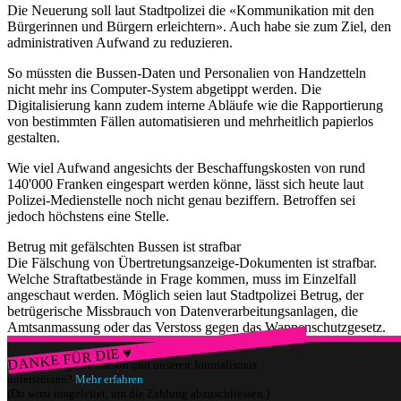
Die Neuerung soll laut Stadtpolizei die «Kommunikation mit den
Bürgerinnen und Bürgern erleichtern». Auch habe sie zum Ziel, den
administrativen Aufwand zu reduzieren.
So müssten die Bussen-Daten und Personalien von Handzetteln
nicht mehr ins Computer-System abgetippt werden. Die
Digitalisierung kann zudem interne Abläufe wie die Rapportierung
von bestimmten Fällen automatisieren und mehrheitlich papierlos
gestalten.
Wie viel Aufwand angesichts der Beschaffungskosten von rund
140'000 Franken eingespart werden könne, lässt sich heute laut
Polizei-Medienstelle noch nicht genau beziffern. Betroffen sei
jedoch höchstens eine Stelle.
Betrug mit gefälschten Bussen ist strafbar
Die Fälschung von Übertretungsanzeige-Dokumenten ist strafbar.
Welche Straftatbestände in Frage kommen, muss im Einzelfall
angeschaut werden. Möglich seien laut Stadtpolizei Betrug, der
betrügerische Missbrauch von Datenverarbeitungsanlagen, die
Amtsanmassung oder das Verstoss gegen das Wappenschutzgesetz.
DANKE FÜR DIE ♥
Würdest du gerne watson und unseren Journalismus
unterstützen?
Mehr erfahren
(Du wirst umgeleitet, um die Zahlung abzuschliessen.)