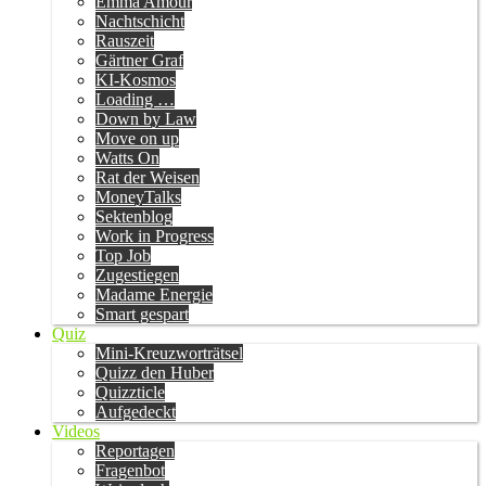
Emma Amour
Nachtschicht
Rauszeit
Gärtner Graf
KI-Kosmos
Loading …
Down by Law
Move on up
Watts On
Rat der Weisen
MoneyTalks
Sektenblog
Work in Progress
Top Job
Zugestiegen
Madame Energie
Smart gespart
Quiz
Mini-Kreuzworträtsel
Quizz den Huber
Quizzticle
Aufgedeckt
Videos
Reportagen
Fragenbot