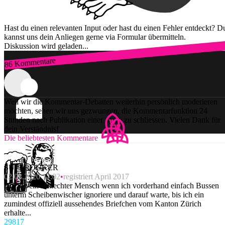
Hast du einen relevanten Input oder hast du einen Fehler entdeckt? D
kannst uns dein Anliegen gerne via Formular übermitteln.
Diskussion wird geladen...
86 Kommentare
Zum Login
Weil wir die Kommentar-Debatten weiterhin persönlich moderieren
möchten, sehen wir uns gezwungen, die Kommentarfunktion 24
Stunden nach Publikation einer Story zu schliessen. Vielen Dank für
dein Verständnis!
Die beliebtesten Kommentare
SUPERDUKER
02.03.2020 17:02
registriert April 2017
Bin ich ein schlechter Mensch wenn ich vorderhand einfach Bussen
unterm Scheibenwischer ignoriere und darauf warte, bis ich ein
zumindest offiziell aussehendes Briefchen vom Kanton Zürich
erhalte...
298
17