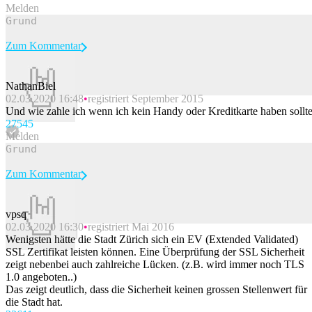
Melden
Zum Kommentar
NathanBiel
02.03.2020 16:48
registriert September 2015
Beitrag melden
Und wie zahle ich wenn ich kein Handy oder Kreditkarte haben sollt
275
45
Melden
Zum Kommentar
vpsq
02.03.2020 16:30
registriert Mai 2016
Beitrag melden
Wenigsten hätte die Stadt Zürich sich ein EV (Extended Validated)
SSL Zertifikat leisten können. Eine Überprüfung der SSL Sicherheit
zeigt nebenbei auch zahlreiche Lücken. (z.B. wird immer noch TLS
1.0 angeboten..)
Das zeigt deutlich, dass die Sicherheit keinen grossen Stellenwert für
die Stadt hat.