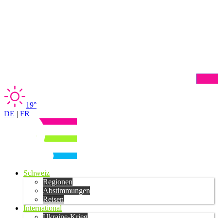
19°
DE
|
FR
Schweiz
Regionen
Abstimmungen
Reisen
International
Ukraine-Krieg