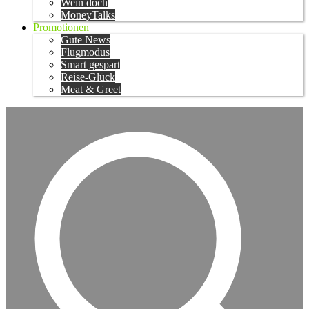
Wein doch
MoneyTalks
Promotionen
Gute News
Flugmodus
Smart gespart
Reise-Glück
Meat & Greet