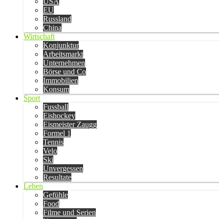
USA
EU
Russland
China
Wirtschaft
Konjunktur
Arbeitsmarkt
Unternehmen
Börse und Co
Immobilien
Konsum
Sport
Fussball
Eishockey
Eismeister Zaugg
Formel 1
Tennis
Velo
Ski
Unvergessen
Resultate
Leben
Gefühle
Food
Filme und Serien