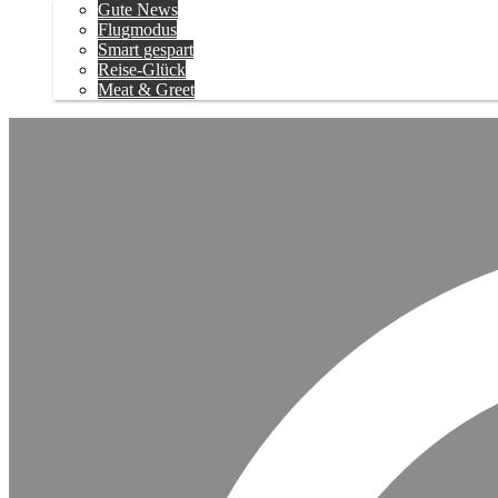
Gute News
Flugmodus
Smart gespart
Reise-Glück
Meat & Greet