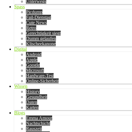
Unterwegs
Spass
Picdump
Fail-Dienstag
Cute News
Retro
Gerechtigkeit siegt
Dumm gelaufen
Klischeekanone
Digital
Android
Apple
Google
Microsoft
Hardware-Test
Online-Sicherheit
Wissen
History
Gesundheit
Daten
Karten
Blogs
Emma Amour
Nachtschicht
Rauszeit