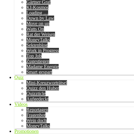
Gärtner Graf
KI-Kosmos
Loading …
Down by Law
Move on up
Watts On
Rat der Weisen
MoneyTalks
Sektenblog
Work in Progress
Top Job
Zugestiegen
Madame Energie
Smart gespart
Quiz
Mini-Kreuzworträtsel
Quizz den Huber
Quizzticle
Aufgedeckt
Videos
Reportagen
Fragenbot
Wein doch
MoneyTalks
Promotionen