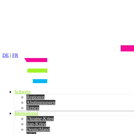
DE
|
FR
Schweiz
Regionen
Abstimmungen
Reisen
International
Ukraine-Krieg
Iran-Krieg
Deutschland