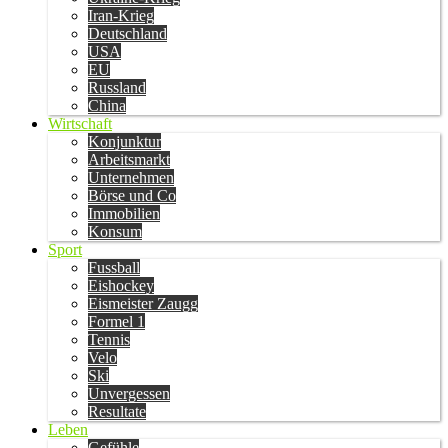
Iran-Krieg
Deutschland
USA
EU
Russland
China
Wirtschaft
Konjunktur
Arbeitsmarkt
Unternehmen
Börse und Co
Immobilien
Konsum
Sport
Fussball
Eishockey
Eismeister Zaugg
Formel 1
Tennis
Velo
Ski
Unvergessen
Resultate
Leben
Gefühle