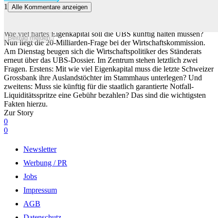
1
Alle Kommentare anzeigen
Jetzt ist das Parlament am Zug: Die wichtigsten Antworten zum
UBS-Streit
Wie viel hartes Eigenkapital soll die UBS künftig halten müssen?
Beitrag melden
Nun liegt die 20-Milliarden-Frage bei der Wirtschaftskommission.
Am Dienstag beugen sich die Wirtschaftspolitiker des Ständerats
erneut über das UBS-Dossier. Im Zentrum stehen letztlich zwei
Fragen. Erstens: Mit wie viel Eigenkapital muss die letzte Schweizer
Grossbank ihre Auslandstöchter im Stammhaus unterlegen? Und
zweitens: Muss sie künftig für die staatlich garantierte Notfall-
Liquiditätsspritze eine Gebühr bezahlen? Das sind die wichtigsten
Fakten hierzu.
Zur Story
0
0
Newsletter
Werbung / PR
Jobs
Impressum
AGB
Datenschutz