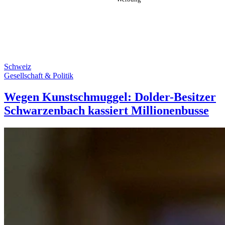
Schweiz
Gesellschaft & Politik
Wegen Kunstschmuggel: Dolder-Besitzer
Schwarzenbach kassiert Millionenbusse