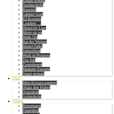
Emma Amour
Nachtschicht
Rauszeit
Gärtner Graf
KI-Kosmos
Loading …
Down by Law
Move on up
Watts On
Rat der Weisen
MoneyTalks
Sektenblog
Work in Progress
Top Job
Zugestiegen
Madame Energie
Smart gespart
Quiz
Mini-Kreuzworträtsel
Quizz den Huber
Quizzticle
Aufgedeckt
Videos
Reportagen
Fragenbot