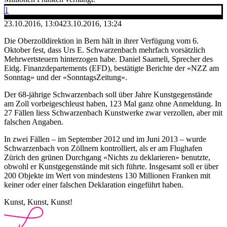
1
23.10.2016, 13:04
23.10.2016, 13:24
Die Oberzolldirektion in Bern hält in ihrer Verfügung vom 6.
Oktober fest, dass Urs E. Schwarzenbach mehrfach vorsätzlich
Mehrwertsteuern hinterzogen habe. Daniel Saameli, Sprecher des
Eidg. Finanzdepartements (EFD), bestätigte Berichte der «NZZ am
Sonntag» und der «SonntagsZeitung».
Der 68-jährige Schwarzenbach soll über Jahre Kunstgegenstände
am Zoll vorbeigeschleust haben, 123 Mal ganz ohne Anmeldung. In
27 Fällen liess Schwarzenbach Kunstwerke zwar verzollen, aber mit
falschen Angaben.
In zwei Fällen – im September 2012 und im Juni 2013 – wurde
Schwarzenbach von Zöllnern kontrolliert, als er am Flughafen
Zürich den grünen Durchgang «Nichts zu deklarieren» benutzte,
obwohl er Kunstgegenstände mit sich führte. Insgesamt soll er über
200 Objekte im Wert von mindestens 130 Millionen Franken mit
keiner oder einer falschen Deklaration eingeführt haben.
Kunst, Kunst, Kunst!