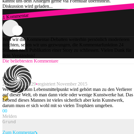
kannst uns dein Anliegen gerne via Formular übermitteln.
Diskussion wird geladen...
1 Kommentar
Zum Login
Weil wir die Kommentar-Debatten weiterhin persönlich moderieren
möchten, sehen wir uns gezwungen, die Kommentarfunktion 24
Stunden nach Publikation einer Story zu schliessen. Vielen Dank für
dein Verständnis!
Die beliebtesten Kommentare
FrancoL
23.10.2016 14:29
registriert November 2015
Wenn Gier zum Lebensmittelpunkt wird gehört man zu den Verlierer
auf dieser Welt, ob man dann viele oder wenige Kunstwerke hat. Das
Lebend dieses Mannes ist vieles sicherlich aber kein Kunstwerk,
darum muss er sich wohl mit so vielen Trophäen umgeben.
0
0
Melden
Zum Kommentar