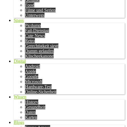
Food
Filme und Serien
Unterwegs
Spass
Picdump
Fail-Dienstag
Cute News
Retro
Gerechtigkeit siegt
Dumm gelaufen
Klischeekanone
Digital
Android
Apple
Google
Microsoft
Hardware-Test
Online-Sicherheit
Wissen
History
Gesundheit
Daten
Karten
Blogs