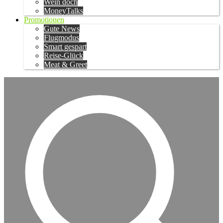
Wein doch
MoneyTalks
Promotionen
Gute News
Flugmodus
Smart gespart
Reise-Glück
Meat & Greet