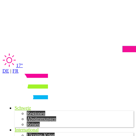
17°
DE
|
FR
Schweiz
Regionen
Abstimmungen
Reisen
International
Ukraine-Krieg