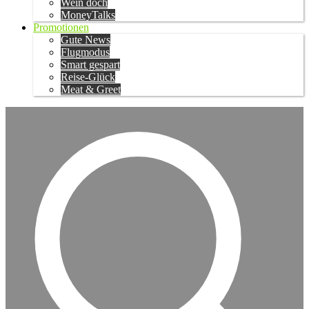
Wein doch
MoneyTalks
Promotionen
Gute News
Flugmodus
Smart gespart
Reise-Glück
Meat & Greet