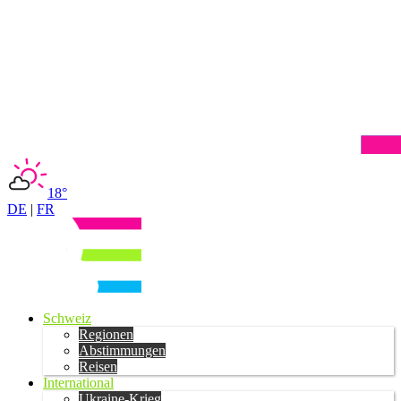
18°
DE
|
FR
Schweiz
Regionen
Abstimmungen
Reisen
International
Ukraine-Krieg