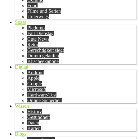
Food
Filme und Serien
Unterwegs
Spass
Picdump
Fail-Dienstag
Cute News
Retro
Gerechtigkeit siegt
Dumm gelaufen
Klischeekanone
Digital
Android
Apple
Google
Microsoft
Hardware-Test
Online-Sicherheit
Wissen
History
Gesundheit
Daten
Karten
Blogs