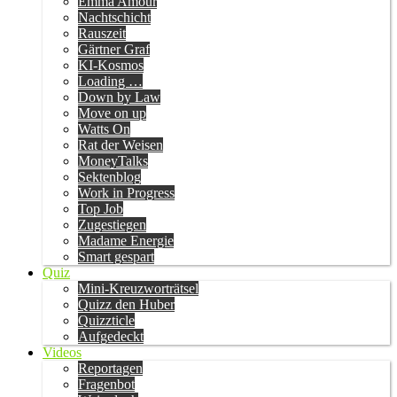
Emma Amour
Nachtschicht
Rauszeit
Gärtner Graf
KI-Kosmos
Loading …
Down by Law
Move on up
Watts On
Rat der Weisen
MoneyTalks
Sektenblog
Work in Progress
Top Job
Zugestiegen
Madame Energie
Smart gespart
Quiz
Mini-Kreuzworträtsel
Quizz den Huber
Quizzticle
Aufgedeckt
Videos
Reportagen
Fragenbot