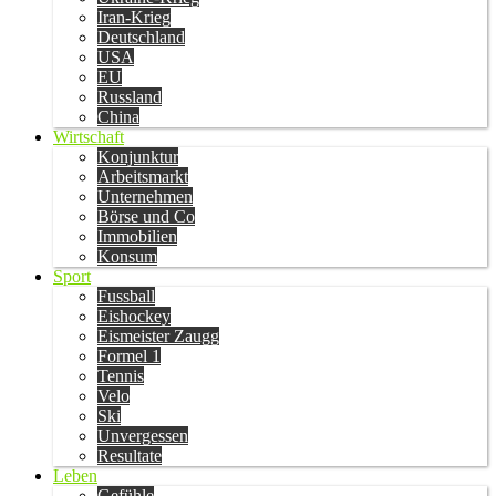
Iran-Krieg
Deutschland
USA
EU
Russland
China
Wirtschaft
Konjunktur
Arbeitsmarkt
Unternehmen
Börse und Co
Immobilien
Konsum
Sport
Fussball
Eishockey
Eismeister Zaugg
Formel 1
Tennis
Velo
Ski
Unvergessen
Resultate
Leben
Gefühle