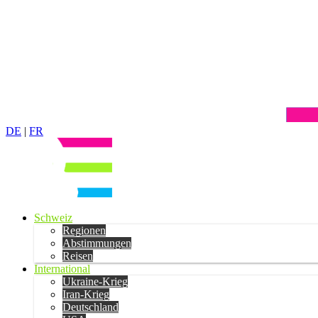
DE
|
FR
Schweiz
Regionen
Abstimmungen
Reisen
International
Ukraine-Krieg
Iran-Krieg
Deutschland