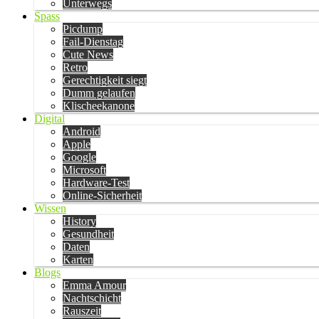
Unterwegs
Spass
Picdump
Fail-Dienstag
Cute News
Retro
Gerechtigkeit siegt
Dumm gelaufen
Klischeekanone
Digital
Android
Apple
Google
Microsoft
Hardware-Test
Online-Sicherheit
Wissen
History
Gesundheit
Daten
Karten
Blogs
Emma Amour
Nachtschicht
Rauszeit