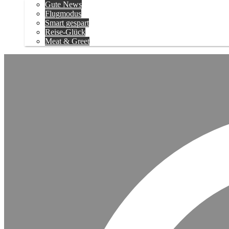
Gute News
Flugmodus
Smart gespart
Reise-Glück
Meat & Greet