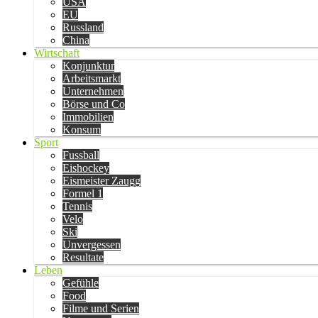
USA
EU
Russland
China
Wirtschaft
Konjunktur
Arbeitsmarkt
Unternehmen
Börse und Co
Immobilien
Konsum
Sport
Fussball
Eishockey
Eismeister Zaugg
Formel 1
Tennis
Velo
Ski
Unvergessen
Resultate
Leben
Gefühle
Food
Filme und Serien