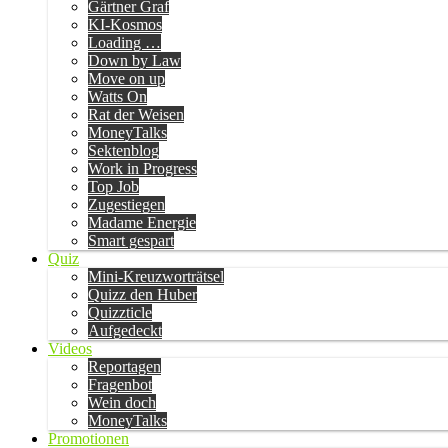
Gärtner Graf
KI-Kosmos
Loading …
Down by Law
Move on up
Watts On
Rat der Weisen
MoneyTalks
Sektenblog
Work in Progress
Top Job
Zugestiegen
Madame Energie
Smart gespart
Quiz
Mini-Kreuzworträtsel
Quizz den Huber
Quizzticle
Aufgedeckt
Videos
Reportagen
Fragenbot
Wein doch
MoneyTalks
Promotionen