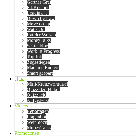
Gärtner Graf
KI-Kosmos
Loading …
Down by Law
Move on up
Watts On
Rat der Weisen
MoneyTalks
Sektenblog
Work in Progress
Top Job
Zugestiegen
Madame Energie
Smart gespart
Quiz
Mini-Kreuzworträtsel
Quizz den Huber
Quizzticle
Aufgedeckt
Videos
Reportagen
Fragenbot
Wein doch
MoneyTalks
Promotionen