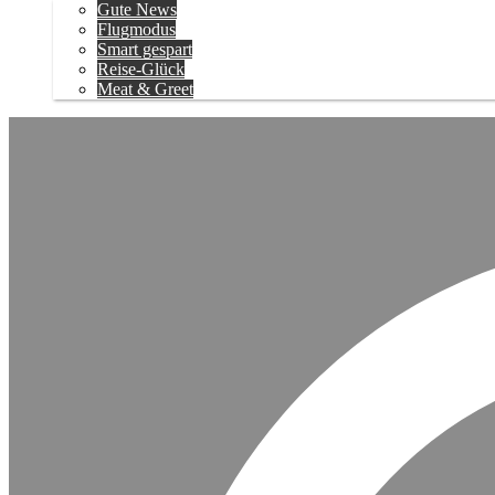
Gute News
Flugmodus
Smart gespart
Reise-Glück
Meat & Greet