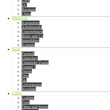
USA
EU
Russland
China
Wirtschaft
Konjunktur
Arbeitsmarkt
Unternehmen
Börse und Co
Immobilien
Konsum
Sport
Fussball
Eishockey
Eismeister Zaugg
Formel 1
Tennis
Velo
Ski
Unvergessen
Resultate
Leben
Gefühle
Food
Filme und Serien