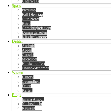
Unterwegs
Spass
Picdump
Fail-Dienstag
Cute News
Retro
Gerechtigkeit siegt
Dumm gelaufen
Klischeekanone
Digital
Android
Apple
Google
Microsoft
Hardware-Test
Online-Sicherheit
Wissen
History
Gesundheit
Daten
Karten
Blogs
Emma Amour
Nachtschicht
Rauszeit