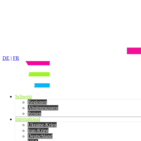
DE
|
FR
Schweiz
Regionen
Abstimmungen
Reisen
International
Ukraine-Krieg
Iran-Krieg
Deutschland