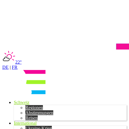
22°
DE
|
FR
Schweiz
Regionen
Abstimmungen
Reisen
International
Ukraine-Krieg