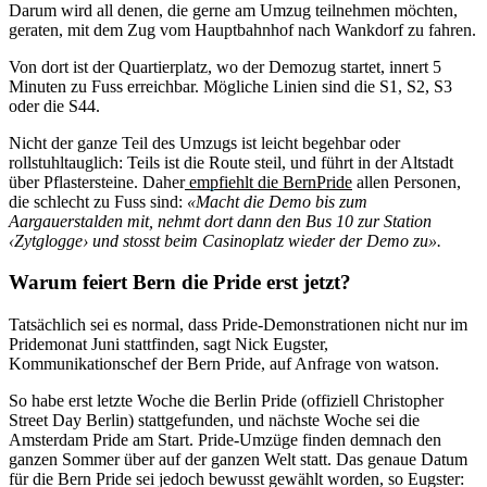
Darum wird all denen, die gerne am Umzug teilnehmen möchten,
geraten, mit dem Zug vom Hauptbahnhof nach Wankdorf zu fahren.
Von dort ist der Quartierplatz, wo der Demozug startet, innert 5
Minuten zu Fuss erreichbar. Mögliche Linien sind die S1, S2, S3
oder die S44.
Nicht der ganze Teil des Umzugs ist leicht begehbar oder
rollstuhltauglich: Teils ist die Route steil, und führt in der Altstadt
über Pflastersteine. Daher
empfiehlt die BernPride
allen Personen,
die schlecht zu Fuss sind:
«Macht die Demo bis zum
Aargauerstalden mit, nehmt dort dann den Bus 10 zur Station
‹Zytglogge› und stosst beim Casinoplatz wieder der Demo zu».
Warum feiert Bern die Pride erst jetzt?
Tatsächlich sei es normal, dass Pride-Demonstrationen nicht nur im
Pridemonat Juni stattfinden, sagt Nick Eugster,
Kommunikationschef der Bern Pride, auf Anfrage von watson.
So habe erst letzte Woche die Berlin Pride (offiziell Christopher
Street Day Berlin) stattgefunden, und nächste Woche sei die
Amsterdam Pride am Start. Pride-Umzüge finden demnach den
ganzen Sommer über auf der ganzen Welt statt. Das genaue Datum
für die Bern Pride sei jedoch bewusst gewählt worden, so Eugster: