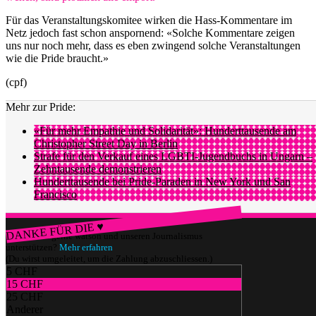
Für das Veranstaltungskomitee wirken die Hass-Kommentare im
Netz jedoch fast schon anspornend: «Solche Kommentare zeigen
uns nur noch mehr, dass es eben zwingend solche Veranstaltungen
wie die Pride braucht.»
(cpf)
Mehr zur Pride:
«Für mehr Empathie und Solidarität»: Hunderttausende am
Christopher Street Day in Berlin
Strafe für den Verkauf eines LGBTI-Jugendbuchs in Ungarn –
Zehntausende demonstrieren
Hunderttausende bei Pride-Paraden in New York und San
Francisco
DANKE FÜR DIE ♥
Würdest du gerne watson und unseren Journalismus
unterstützen?
Mehr erfahren
(Du wirst umgeleitet, um die Zahlung abzuschliessen.)
5 CHF
15 CHF
25 CHF
Anderer