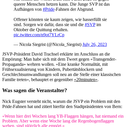
queere Menschen hetzen kann. Die Junge SVP ist das
Aufhängen von
#Pride
-Fahnen der Abgrund.
Offener könnten sie kaum zeigen, wie hasserfüllt sie
sind. Sorgen wir dafür, dass sie und die
#SVP
im
Oktober die Quittung erhalten.
pic.twitter.com/n9ot7YLrCp
— Nicola Siegrist (@Nicola_Siegrist)
July 26, 2023
JSVP-Präsident David Trachsel erklärte im Anschluss an die
Empörung: Man habe sich mit dem Tweet gegen «Transgender-
Propaganda» wehren wollen. «Eine kranke Normalität, mit
Frühsexualisierung von Kindern, Pubertätsblockern und
Geschlechtsumwandlungen soll neu an die Stelle einer klassischen
Familie treten», behauptet er gegenüber
«20minuten»
.
Was sagen die Veranstalter?
Nick Eugster versteht nicht, warum die JSVP ein Problem mit den
Pride-Fahnen hat und zitiert hierfür den Stadtpräsidenten von Bern:
«Wenn hier drei Wochen lang YB-Flaggen hängen, hat niemand ein
Problem. Aber wenn eine Woche lang die Regenbogenflaggen
wehen, sind plötzlich alle empört.»