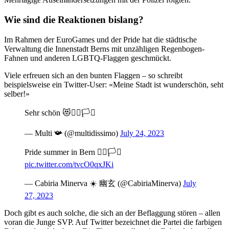
Wie sind die Reaktionen bislang?
Im Rahmen der EuroGames und der Pride hat die städtische
Verwaltung die Innenstadt Berns mit unzähligen Regenbogen-
Fahnen und anderen LGBTQ-Flaggen geschmückt.
Viele erfreuen sich an den bunten Flaggen – so schreibt
beispielsweise ein Twitter-User: «Meine Stadt ist wunderschön, seht
selber!»
Sehr schön 😻🏳️‍🌈🏳️‍⚧️
— Multi 📯 (@multidissimo)
July 24, 2023
Pride summer in Bern 🏳️‍🌈🏳️‍⚧️
pic.twitter.com/tvcO0qxJKi
— Cabiria Minerva ☀️ 幽玄 (@CabiriaMinerva)
July
27, 2023
Doch gibt es auch solche, die sich an der Beflaggung stören – allen
voran die Junge SVP. Auf Twitter bezeichnet die Partei die farbigen