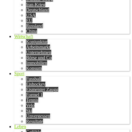
Iran-Krieg
Deutschland
USA
EU
Russland
China
Wirtschaft
Konjunktur
Arbeitsmarkt
Unternehmen
Börse und Co
Immobilien
Konsum
Sport
Fussball
Eishockey
Eismeister Zaugg
Formel 1
Tennis
Velo
Ski
Unvergessen
Resultate
Leben
Gefühle