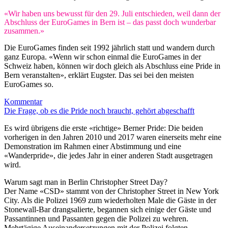
«Wir haben uns bewusst für den 29. Juli entschieden, weil dann der
Abschluss der EuroGames in Bern ist – das passt doch wunderbar
zusammen.»
Die EuroGames finden seit 1992 jährlich statt und wandern durch
ganz Europa. «Wenn wir schon einmal die EuroGames in der
Schweiz haben, können wir doch gleich als Abschluss eine Pride in
Bern veranstalten», erklärt Eugster. Das sei bei den meisten
EuroGames so.
Kommentar
Die Frage, ob es die Pride noch braucht, gehört abgeschafft
Es wird übrigens die erste «richtige» Berner Pride: Die beiden
vorherigen in den Jahren 2010 und 2017 waren einerseits mehr eine
Demonstration im Rahmen einer Abstimmung und eine
«Wanderpride», die jedes Jahr in einer anderen Stadt ausgetragen
wird.
Warum sagt man in Berlin Christopher Street Day?
Der Name «CSD» stammt von der Christopher Street in New York
City. Als die Polizei 1969 zum wiederholten Male die Gäste in der
Stonewall-Bar drangsalierte, begannen sich einige der Gäste und
Passantinnen und Passanten gegen die Polizei zu wehren.
Mehrtägige Auseinandersetzungen mit der Polizei folgten.