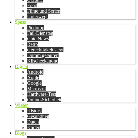
Food
Filme und Serien
Unterwegs
Spass
Picdump
Fail-Dienstag
Cute News
Retro
Gerechtigkeit siegt
Dumm gelaufen
Klischeekanone
Digital
Android
Apple
Google
Microsoft
Hardware-Test
Online-Sicherheit
Wissen
History
Gesundheit
Daten
Karten
Blogs