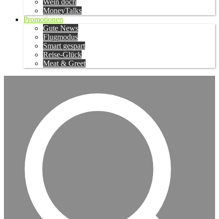
Wein doch
MoneyTalks
Promotionen
Gute News
Flugmodus
Smart gespart
Reise-Glück
Meat & Greet