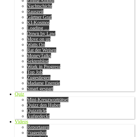
Emma Amour
Nachtschicht
Rauszeit
Gärtner Graf
KI-Kosmos
Loading …
Down by Law
Move on up
Watts On
Rat der Weisen
MoneyTalks
Sektenblog
Work in Progress
Top Job
Zugestiegen
Madame Energie
Smart gespart
Quiz
Mini-Kreuzworträtsel
Quizz den Huber
Quizzticle
Aufgedeckt
Videos
Reportagen
Fragenbot