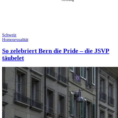
Schweiz
Homosexualität
So zelebriert Bern die Pride – die JSVP
täubelet