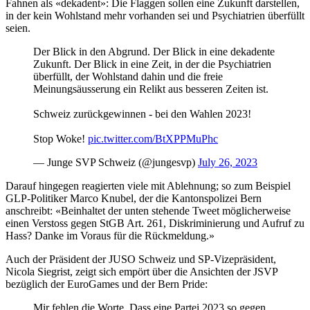
Fahnen als «dekadent»: Die Flaggen sollen eine Zukunft darstellen,
in der kein Wohlstand mehr vorhanden sei und Psychiatrien überfüllt
seien.
Der Blick in den Abgrund. Der Blick in eine dekadente
Zukunft. Der Blick in eine Zeit, in der die Psychiatrien
überfüllt, der Wohlstand dahin und die freie
Meinungsäusserung ein Relikt aus besseren Zeiten ist.
Schweiz zurückgewinnen - bei den Wahlen 2023!
Stop Woke!
pic.twitter.com/BtXPPMuPhc
— Junge SVP Schweiz (@jungesvp)
July 26, 2023
Darauf hingegen reagierten viele mit Ablehnung; so zum Beispiel
GLP-Politiker Marco Knubel, der die Kantonspolizei Bern
anschreibt: «Beinhaltet der unten stehende Tweet möglicherweise
einen Verstoss gegen StGB Art. 261, Diskriminierung und Aufruf zu
Hass? Danke im Voraus für die Rückmeldung.»
Auch der Präsident der JUSO Schweiz und SP-Vizepräsident,
Nicola Siegrist, zeigt sich empört über die Ansichten der JSVP
bezüglich der EuroGames und der Bern Pride:
Mir fehlen die Worte. Dass eine Partei 2023 so gegen