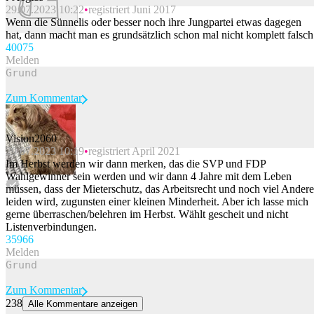
29.07.2023 10:22
registriert Juni 2017
Beitrag melden
Wenn die Sünnelis oder besser noch ihre Jungpartei etwas dagegen
hat, dann macht man es grundsätzlich schon mal nicht komplett falsch
400
75
Melden
Zum Kommentar
Vision2060
29.07.2023 10:19
registriert April 2021
Beitrag melden
Im Herbst werden wir dann merken, das die SVP und FDP
Wahlgewinner sein werden und wir dann 4 Jahre mit dem Leben
müssen, dass der Mieterschutz, das Arbeitsrecht und noch viel Andere
leiden wird, zugunsten einer kleinen Minderheit. Aber ich lasse mich
gerne überraschen/belehren im Herbst. Wählt gescheit und nicht
Listenverbindungen.
359
66
Melden
Zum Kommentar
238
Alle Kommentare anzeigen