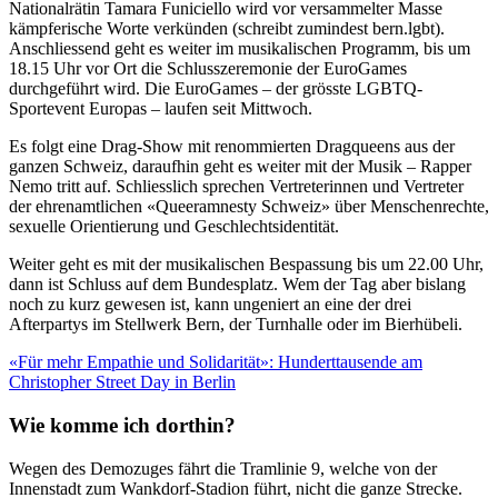
Nationalrätin Tamara Funiciello wird vor versammelter Masse
kämpferische Worte verkünden (schreibt zumindest bern.lgbt).
Anschliessend geht es weiter im musikalischen Programm, bis um
18.15 Uhr vor Ort die Schlusszeremonie der EuroGames
durchgeführt wird. Die EuroGames – der grösste LGBTQ-
Sportevent Europas – laufen seit Mittwoch.
Es folgt eine Drag-Show mit renommierten Dragqueens aus der
ganzen Schweiz, daraufhin geht es weiter mit der Musik – Rapper
Nemo tritt auf. Schliesslich sprechen Vertreterinnen und Vertreter
der ehrenamtlichen «Queeramnesty Schweiz» über Menschenrechte,
sexuelle Orientierung und Geschlechtsidentität.
Weiter geht es mit der musikalischen Bespassung bis um 22.00 Uhr,
dann ist Schluss auf dem Bundesplatz. Wem der Tag aber bislang
noch zu kurz gewesen ist, kann ungeniert an eine der drei
Afterpartys im Stellwerk Bern, der Turnhalle oder im Bierhübeli.
«Für mehr Empathie und Solidarität»: Hunderttausende am
Christopher Street Day in Berlin
Wie komme ich dorthin?
Wegen des Demozuges fährt die Tramlinie 9, welche von der
Innenstadt zum Wankdorf-Stadion führt, nicht die ganze Strecke.