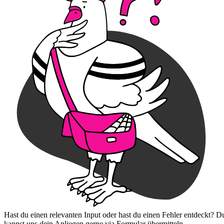
Hast du einen relevanten Input oder hast du einen Fehler entdeckt? D
kannst uns dein Anliegen gerne via Formular übermitteln.