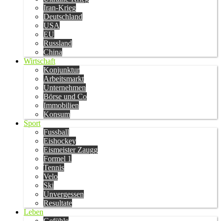
Iran-Krieg
Deutschland
USA
EU
Russland
China
Wirtschaft
Konjunktur
Arbeitsmarkt
Unternehmen
Börse und Co
Immobilien
Konsum
Sport
Fussball
Eishockey
Eismeister Zaugg
Formel 1
Tennis
Velo
Ski
Unvergessen
Resultate
Leben
Gefühle