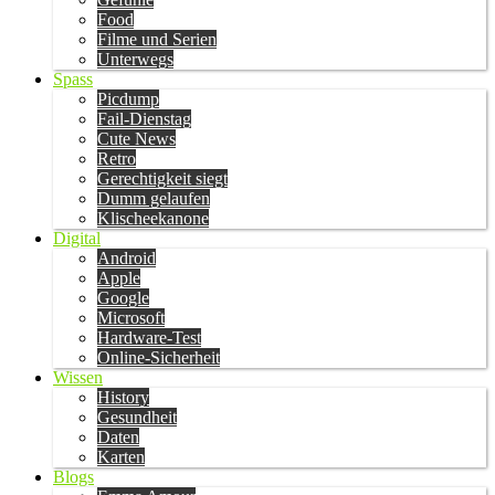
Food
Filme und Serien
Unterwegs
Spass
Picdump
Fail-Dienstag
Cute News
Retro
Gerechtigkeit siegt
Dumm gelaufen
Klischeekanone
Digital
Android
Apple
Google
Microsoft
Hardware-Test
Online-Sicherheit
Wissen
History
Gesundheit
Daten
Karten
Blogs