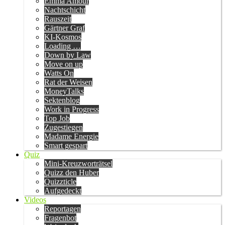
Emma Amour
Nachtschicht
Rauszeit
Gärtner Graf
KI-Kosmos
Loading …
Down by Law
Move on up
Watts On
Rat der Weisen
MoneyTalks
Sektenblog
Work in Progress
Top Job
Zugestiegen
Madame Energie
Smart gespart
Quiz
Mini-Kreuzworträtsel
Quizz den Huber
Quizzticle
Aufgedeckt
Videos
Reportagen
Fragenbot