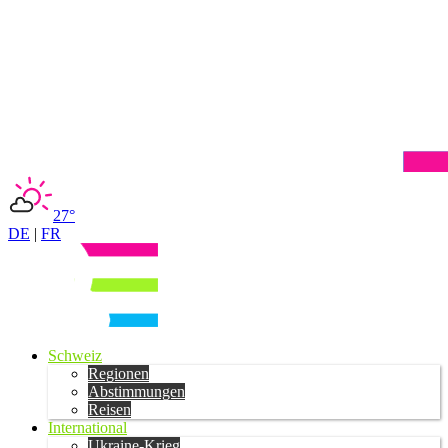
27°
DE
|
FR
Schweiz
Regionen
Abstimmungen
Reisen
International
Ukraine-Krieg