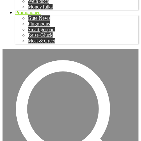
Wein doch
MoneyTalks
Promotionen
Gute News
Flugmodus
Smart gespart
Reise-Glück
Meat & Greet