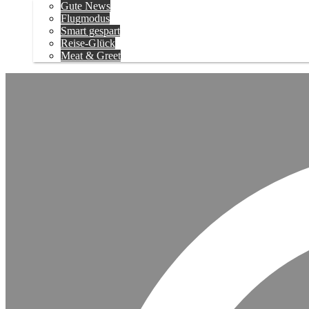
Gute News
Flugmodus
Smart gespart
Reise-Glück
Meat & Greet