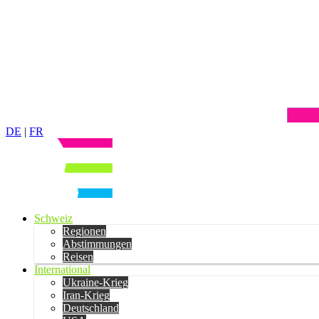
DE
|
FR
Schweiz
Regionen
Abstimmungen
Reisen
International
Ukraine-Krieg
Iran-Krieg
Deutschland