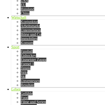
USA
EU
Russland
China
Wirtschaft
Konjunktur
Arbeitsmarkt
Unternehmen
Börse und Co
Immobilien
Konsum
Sport
Fussball
Eishockey
Eismeister Zaugg
Formel 1
Tennis
Velo
Ski
Unvergessen
Resultate
Leben
Gefühle
Food
Filme und Serien