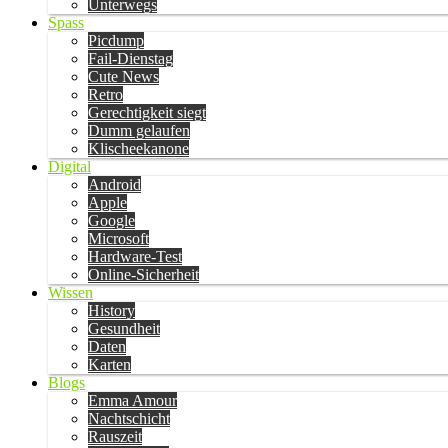
Unterwegs
Spass
Picdump
Fail-Dienstag
Cute News
Retro
Gerechtigkeit siegt
Dumm gelaufen
Klischeekanone
Digital
Android
Apple
Google
Microsoft
Hardware-Test
Online-Sicherheit
Wissen
History
Gesundheit
Daten
Karten
Blogs
Emma Amour
Nachtschicht
Rauszeit