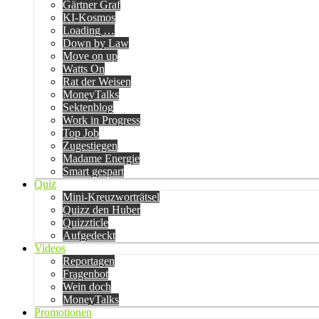
Gärtner Graf
KI-Kosmos
Loading …
Down by Law
Move on up
Watts On
Rat der Weisen
MoneyTalks
Sektenblog
Work in Progress
Top Job
Zugestiegen
Madame Energie
Smart gespart
Quiz
Mini-Kreuzworträtsel
Quizz den Huber
Quizzticle
Aufgedeckt
Videos
Reportagen
Fragenbot
Wein doch
MoneyTalks
Promotionen