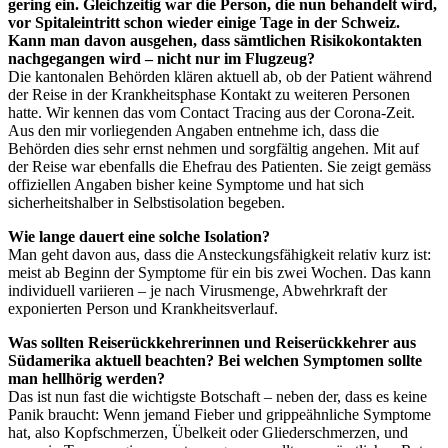
gering ein. Gleichzeitig war die Person, die nun behandelt wird,
vor Spitaleintritt schon wieder einige Tage in der Schweiz.
Kann man davon ausgehen, dass sämtlichen Risikokontakten
nachgegangen wird – nicht nur im Flugzeug?
Die kantonalen Behörden klären aktuell ab, ob der Patient während
der Reise in der Krankheitsphase Kontakt zu weiteren Personen
hatte. Wir kennen das vom Contact Tracing aus der Corona-Zeit.
Aus den mir vorliegenden Angaben entnehme ich, dass die
Behörden dies sehr ernst nehmen und sorgfältig angehen. Mit auf
der Reise war ebenfalls die Ehefrau des Patienten. Sie zeigt gemäss
offiziellen Angaben bisher keine Symptome und hat sich
sicherheitshalber in Selbstisolation begeben.
Wie lange dauert eine solche Isolation?
Man geht davon aus, dass die Ansteckungsfähigkeit relativ kurz ist:
meist ab Beginn der Symptome für ein bis zwei Wochen. Das kann
individuell variieren – je nach Virusmenge, Abwehrkraft der
exponierten Person und Krankheitsverlauf.
Was sollten Reiserückkehrerinnen und Reiserückkehrer aus
Südamerika aktuell beachten? Bei welchen Symptomen sollte
man hellhörig werden?
Das ist nun fast die wichtigste Botschaft – neben der, dass es keine
Panik braucht: Wenn jemand Fieber und grippeähnliche Symptome
hat, also Kopfschmerzen, Übelkeit oder Gliederschmerzen, und