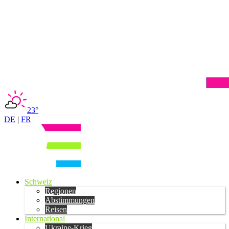
23°
DE
|
FR
Schweiz
Regionen
Abstimmungen
Reisen
International
Ukraine-Krieg