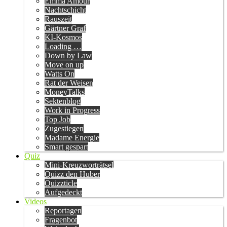
Emma Amour
Nachtschicht
Rauszeit
Gärtner Graf
KI-Kosmos
Loading …
Down by Law
Move on up
Watts On
Rat der Weisen
MoneyTalks
Sektenblog
Work in Progress
Top Job
Zugestiegen
Madame Energie
Smart gespart
Quiz
Mini-Kreuzworträtsel
Quizz den Huber
Quizzticle
Aufgedeckt
Videos
Reportagen
Fragenbot