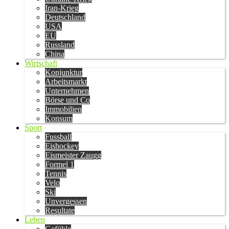
Iran-Krieg
Deutschland
USA
EU
Russland
China
Wirtschaft
Konjunktur
Arbeitsmarkt
Unternehmen
Börse und Co
Immobilien
Konsum
Sport
Fussball
Eishockey
Eismeister Zaugg
Formel 1
Tennis
Velo
Ski
Unvergessen
Resultate
Leben
Gefühle