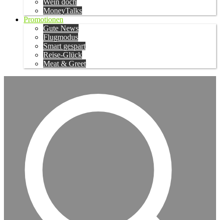
Wein doch
MoneyTalks
Promotionen
Gute News
Flugmodus
Smart gespart
Reise-Glück
Meat & Greet