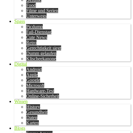
Food
Filme und Serien
Unterwegs
Spass
Picdump
Fail-Dienstag
Cute News
Retro
Gerechtigkeit siegt
Dumm gelaufen
Klischeekanone
Digital
Android
Apple
Google
Microsoft
Hardware-Test
Online-Sicherheit
Wissen
History
Gesundheit
Daten
Karten
Blogs