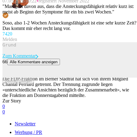
07.05.2026 00:22
registriert November 2022
"Man geht davon aus, dass die Ansteckungsfähigkeit relativ kurz ist:
meist ab Beginn der Symptome für ein bis zwei Wochen."
Soso, also 1-2 Wochen Ansteckungsfähigkeit ist eine sehr kurze Zeit?
Das kommt mir eher recht lang vor.
74
20
Melden
Zum Kommentar
66
Alle Kommentare anzeigen
Berner FDP-Stadtratsfraktion wirft Chantal Perriard raus – sie bleibt
trotzdem im Amt
Die FDP-Fraktion im Berner Stadtrat hat sich von ihrem Mitglied
Beitrag melden
Chantal Perriard getrennt. Der Trennung zugrunde liegen
«unterschiedliche Ansichten bezüglich der Zusammenarbeit», wie
die Fraktion am Donnerstagabend mitteilte.
Zur Story
0
0
Newsletter
Werbung / PR