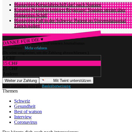
Hantavirus-Kreuzfahrtschiff darf nach Spanien
Kanaren-Präsident kritisiert Regierung: Spanien streitet über
Hantavirus-Schiff
Hantavirus-Fall in der Schweiz: Patient im Universitätsspital
Zürich isoliert
DANKE FÜR DIE ♥
Würdest du gerne watson und unseren Journalismus
unterstützen?
Mehr erfahren
(Du wirst umgeleitet, um die Zahlung abzuschliessen.)
5 CHF
15 CHF
25 CHF
Anderer
Weiter zur Zahlung
Mit Twint unterstützen
Oder unterstütze uns per
Banküberweisung
.
Themen
Schweiz
Gesundheit
Best of watson
Interview
Coronavirus