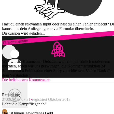
Hast du einen relevanten Input oder hast du einen Fehler entdeckt? D
kannst uns dein Anliegen gerne via Formular übermitteln.
Diskussion wird geladen...
15 Kommentare
Zum Login
Weil wir die Kommentar-Debatten weiterhin persönlich moderieren
möchten, sehen wir uns gezwungen, die Kommentarfunktion 24
Stunden nach Publikation einer Story zu schliessen. Vielen Dank für
dein Verständnis!
Die beliebtesten Kommentare
Rethinking
27.09.2020 07:31
registriert Oktober 2018
Lehnt die Kampfflieger ab!
Das ist hinaus geworfenes Geld...