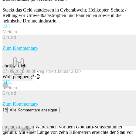
Steckt das Geld stattdessen in Cyberabwehr, Helikopter, Schutz /
Rettung vor Umweltkatastrophen und Pandemien sowie in die
heimische Drohnenindustrie...
22
5
Melden
Zum Kommentar
chrissy_dieb
27.09.2020 09:08
registriert Januar 2020
Beitrag melden
Wolf pengpeng? 🤔
34
31
Melden
Zum Kommentar
15
Alle Kommentare anzeigen
Wegen Ferienende: Stau vor dem Gotthard-Südportal
Der Rückreiseverkehr in Richtung Norden hat am Samstagabend
erneut zu langen Wartezeiten vor dem Gotthard-Strassentunnel
Beitrag melden
geführt. Mit einer Länge von zehn Kilometern erreichte der Stau vor