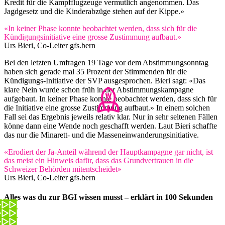
Kredit für die Kampfflugzeuge vermutlich angenommen. Das
Jagdgesetz und die Kinderabzüge stehen auf der Kippe.»
«In keiner Phase konnte beobachtet werden, dass sich für die
Kündigungsinitiative eine grosse Zustimmung aufbaut.»
Urs Bieri, Co-Leiter gfs.bern
Bei den letzten Umfragen 19 Tage vor dem Abstimmungsonntag
haben sich gerade mal 35 Prozent der Stimmenden für die
Kündigungs-Initiative der SVP ausgesprochen. Bieri sagt: «Das
klare Nein wurde schon früh in der Abstimmungskampagne
aufgebaut. In keiner Phase konnte beobachtet werden, dass sich für
die Initiative eine grosse Zustimmung aufbaut.» In einem solchen
Fall sei das Ergebnis jeweils relativ klar. Nur in sehr seltenen Fällen
könne dann eine Wende noch geschafft werden. Laut Bieri schaffte
das nur die Minarett- und die Masseneinwanderungsinitiative.
«Erodiert der Ja-Anteil während der Hauptkampagne gar nicht, ist
das meist ein Hinweis dafür, dass das Grundvertrauen in die
Schweizer Behörden mitentscheidet»
Urs Bieri, Co-Leiter gfs.bern
Alles was du zur BGI wissen musst – erklärt in 100 Sekunden