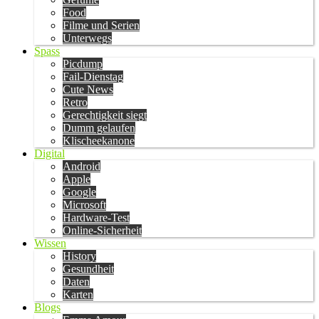
Food
Filme und Serien
Unterwegs
Spass
Picdump
Fail-Dienstag
Cute News
Retro
Gerechtigkeit siegt
Dumm gelaufen
Klischeekanone
Digital
Android
Apple
Google
Microsoft
Hardware-Test
Online-Sicherheit
Wissen
History
Gesundheit
Daten
Karten
Blogs