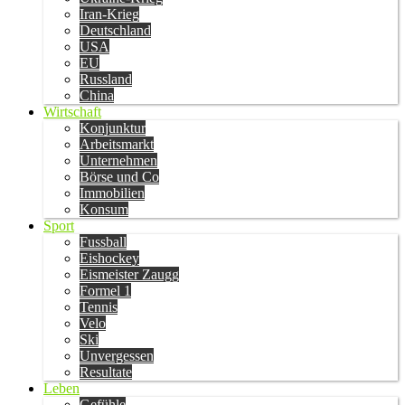
Iran-Krieg
Deutschland
USA
EU
Russland
China
Wirtschaft
Konjunktur
Arbeitsmarkt
Unternehmen
Börse und Co
Immobilien
Konsum
Sport
Fussball
Eishockey
Eismeister Zaugg
Formel 1
Tennis
Velo
Ski
Unvergessen
Resultate
Leben
Gefühle