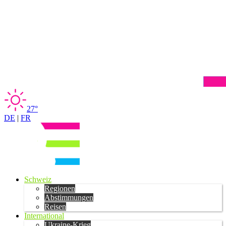
27°
DE
|
FR
Schweiz
Regionen
Abstimmungen
Reisen
International
Ukraine-Krieg