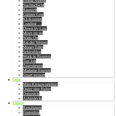
Emma Amour
Nachtschicht
Rauszeit
Gärtner Graf
KI-Kosmos
Loading …
Down by Law
Move on up
Watts On
Rat der Weisen
MoneyTalks
Sektenblog
Work in Progress
Top Job
Zugestiegen
Madame Energie
Smart gespart
Quiz
Mini-Kreuzworträtsel
Quizz den Huber
Quizzticle
Aufgedeckt
Videos
Reportagen
Fragenbot