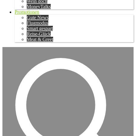
Wein doch
MoneyTalks
Promotionen
Gute News
Flugmodus
Smart gespart
Reise-Glück
Meat & Greet