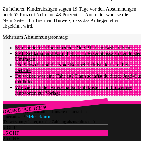
Zu höheren Kinderabzügen sagten 19 Tage vor den Abstimmungen
noch 52 Prozent Nein und 43 Prozent Ja. Auch hier wachse die
Nein-Seite – für Bieri ein Hinweis, dass das Anliegen eher
abgelehnt wird.
Mehr zum Abstimmungssonntag:
Sympathie für Kinderabzüge: Die SP hat ein Basisproblem
SVP-Schlappe und Kampfjet-Ja – 5 Erkenntnisse zu den letzte
Umfragen
Die Schweiz und die Nato: So unehrlich ist die Kampfjet-
Debatte
Du weisst, was eine Fähe ist? Dann schaffst du dieses Jagd-Qu
mit links
Wie viel dich der Vaterschaftsurlaub kostet – und 5 weitere
Antworten zur Vorlage
DANKE FÜR DIE ♥
Würdest du gerne watson und unseren Journalismus
unterstützen?
Mehr erfahren
(Du wirst umgeleitet, um die Zahlung abzuschliessen.)
5 CHF
15 CHF
25 CHF