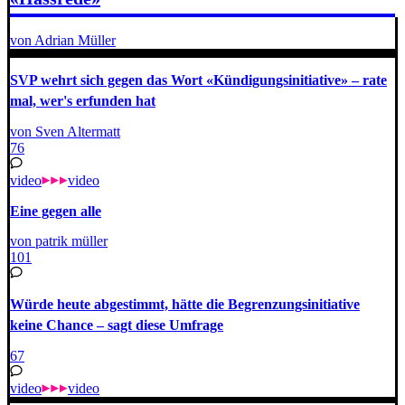
von Adrian Müller
SVP wehrt sich gegen das Wort «Kündigungsinitiative» – rate
mal, wer's erfunden hat
von Sven Altermatt
76
video
video
Eine gegen alle
von patrik müller
101
Würde heute abgestimmt, hätte die Begrenzungsinitiative
keine Chance – sagt diese Umfrage
67
video
video