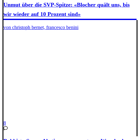
Unmut über die SVP-Spitze: «Blocher quält uns, bis
wir wieder auf 10 Prozent sind»
von christoph bernet, francesco benini
8