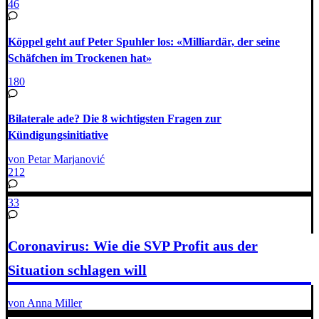
46
Köppel geht auf Peter Spuhler los: «Milliardär, der seine
Schäfchen im Trockenen hat»
180
Bilaterale ade? Die 8 wichtigsten Fragen zur
Kündigungsinitiative
von Petar Marjanović
212
33
Coronavirus: Wie die SVP Profit aus der
Situation schlagen will
von Anna Miller