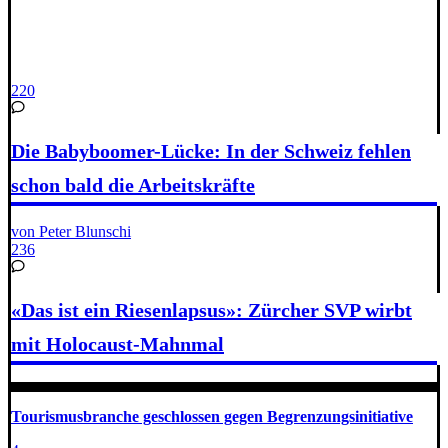
220
Die Babyboomer-Lücke: In der Schweiz fehlen
schon bald die Arbeitskräfte
von Peter Blunschi
236
«Das ist ein Riesenlapsus»: Zürcher SVP wirbt
mit Holocaust-Mahnmal
Tourismusbranche geschlossen gegen Begrenzungsinitiative