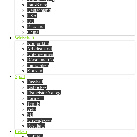
Iran-Krieg
Deutschland
USA
EU
Russland
China
Wirtschaft
Konjunktur
Arbeitsmarkt
Unternehmen
Börse und Co
Immobilien
Konsum
Sport
Fussball
Eishockey
Eismeister Zaugg
Formel 1
Tennis
Velo
Ski
Unvergessen
Resultate
Leben
Gefühle