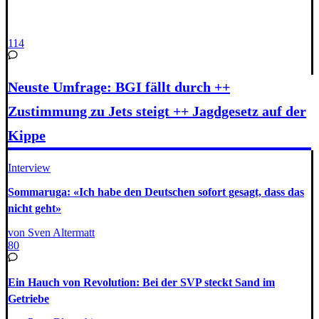
114
Neuste Umfrage: BGI fällt durch ++
Zustimmung zu Jets steigt ++ Jagdgesetz auf der
Kippe
Interview
Sommaruga: «Ich habe den Deutschen sofort gesagt, dass das
nicht geht»
von Sven Altermatt
80
Ein Hauch von Revolution: Bei der SVP steckt Sand im
Getriebe