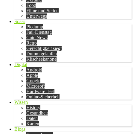
Food
Filme und Serien
Unterwegs
Spass
Picdump
Fail-Dienstag
Cute News
Retro
Gerechtigkeit siegt
Dumm gelaufen
Klischeekanone
Digital
Android
Apple
Google
Microsoft
Hardware-Test
Online-Sicherheit
Wissen
History
Gesundheit
Daten
Karten
Blogs