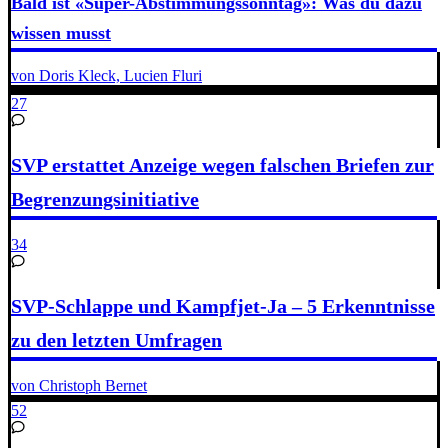
Bald ist «Super-Abstimmungssonntag»: Was du dazu
wissen musst
von Doris Kleck, Lucien Fluri
27
SVP erstattet Anzeige wegen falschen Briefen zur
Begrenzungsinitiative
34
SVP-Schlappe und Kampfjet-Ja – 5 Erkenntnisse
zu den letzten Umfragen
von Christoph Bernet
52