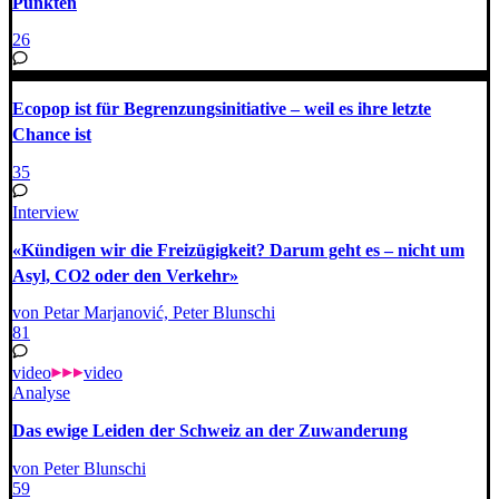
Punkten
26
Ecopop ist für Begrenzungsinitiative – weil es ihre letzte
Chance ist
35
Interview
«Kündigen wir die Freizügigkeit? Darum geht es – nicht um
Asyl, CO2 oder den Verkehr»
von Petar Marjanović, Peter Blunschi
81
video
video
Analyse
Das ewige Leiden der Schweiz an der Zuwanderung
von Peter Blunschi
59