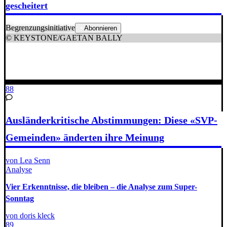
gescheitert
Begrenzungsinitiative
Abonnieren
© KEYSTONE/GAETAN BALLY
88
Ausländerkritische Abstimmungen: Diese «SVP-
Gemeinden» änderten ihre Meinung
von Lea Senn
Analyse
Vier Erkenntnisse, die bleiben – die Analyse zum Super-
Sonntag
von doris kleck
89