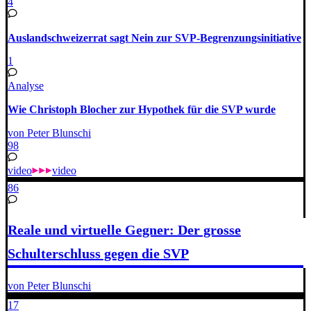
4
Auslandschweizerrat sagt Nein zur SVP-Begrenzungsinitiative
1
Analyse
Wie Christoph Blocher zur Hypothek für die SVP wurde
von Peter Blunschi
98
video
video
86
Reale und virtuelle Gegner: Der grosse
Schulterschluss gegen die SVP
von Peter Blunschi
17