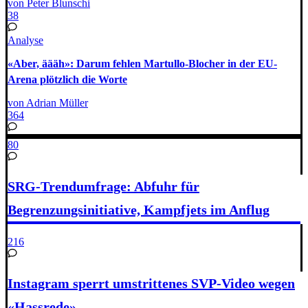
von Peter Blunschi
38
Analyse
«Aber, äääh»: Darum fehlen Martullo-Blocher in der EU-
Arena plötzlich die Worte
von Adrian Müller
364
80
SRG-Trendumfrage: Abfuhr für
Begrenzungsinitiative, Kampfjets im Anflug
216
Instagram sperrt umstrittenes SVP-Video wegen
«Hassrede»