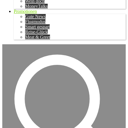
Wein doch
MoneyTalks
Promotionen
Gute News
Flugmodus
Smart gespart
Reise-Glück
Meat & Greet