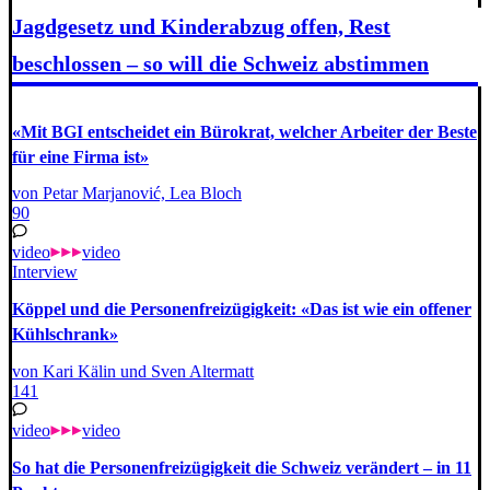
Jagdgesetz und Kinderabzug offen, Rest
beschlossen – so will die Schweiz abstimmen
«Mit BGI entscheidet ein Bürokrat, welcher Arbeiter der Beste
für eine Firma ist»
von Petar Marjanović, Lea Bloch
90
video
video
Interview
Köppel und die Personenfreizügigkeit: «Das ist wie ein offener
Kühlschrank»
von Kari Kälin und Sven Altermatt
141
video
video
So hat die Personenfreizügigkeit die Schweiz verändert – in 11