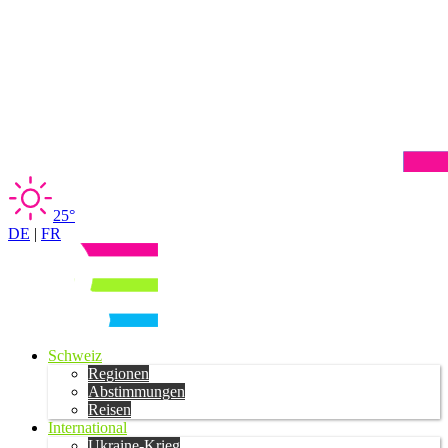
25°
DE
|
FR
Schweiz
Regionen
Abstimmungen
Reisen
International
Ukraine-Krieg