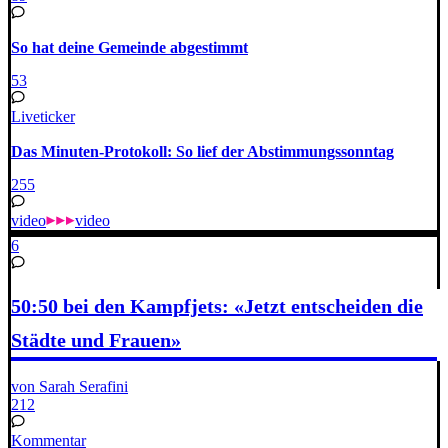
So hat deine Gemeinde abgestimmt
53
Liveticker
Das Minuten-Protokoll: So lief der Abstimmungssonntag
255
video
video
6
50:50 bei den Kampfjets: «Jetzt entscheiden die
Städte und Frauen»
von Sarah Serafini
212
Kommentar