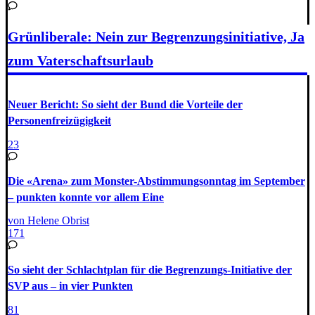
Grünliberale: Nein zur Begrenzungsinitiative, Ja
zum Vaterschaftsurlaub
Neuer Bericht: So sieht der Bund die Vorteile der
Personenfreizügigkeit
23
Die «Arena» zum Monster-Abstimmungsonntag im September
– punkten konnte vor allem Eine
von Helene Obrist
171
So sieht der Schlachtplan für die Begrenzungs-Initiative der
SVP aus – in vier Punkten
81