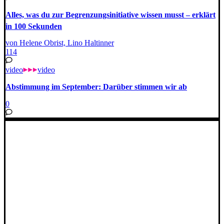
Alles, was du zur Begrenzungsinitiative wissen musst – erklärt
in 100 Sekunden
von Helene Obrist, Lino Haltinner
114
video
video
Abstimmung im September: Darüber stimmen wir ab
0