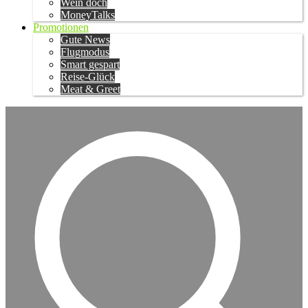
Wein doch
MoneyTalks
Promotionen
Gute News
Flugmodus
Smart gespart
Reise-Glück
Meat & Greet