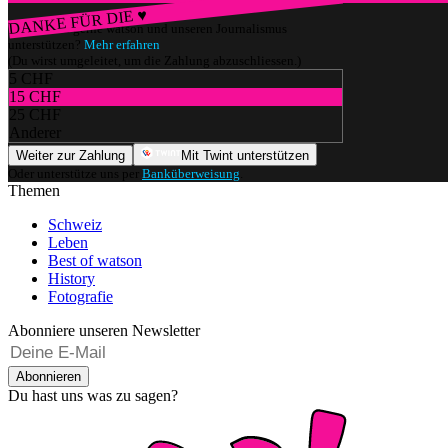
DANKE FÜR DIE ♥
Würdest du gerne watson und unseren Journalismus
unterstützen?
Mehr erfahren
(Du wirst umgeleitet, um die Zahlung abzuschliessen.)
5 CHF
15 CHF
25 CHF
Anderer
Weiter zur Zahlung
Mit Twint unterstützen
Oder unterstütze uns per
Banküberweisung
.
Themen
Schweiz
Leben
Best of watson
History
Fotografie
Abonniere unseren Newsletter
Abonnieren
Du hast uns was zu sagen?