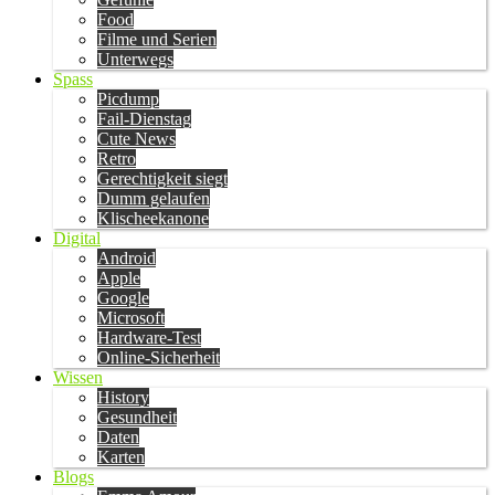
Food
Filme und Serien
Unterwegs
Spass
Picdump
Fail-Dienstag
Cute News
Retro
Gerechtigkeit siegt
Dumm gelaufen
Klischeekanone
Digital
Android
Apple
Google
Microsoft
Hardware-Test
Online-Sicherheit
Wissen
History
Gesundheit
Daten
Karten
Blogs