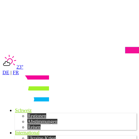
23°
DE
|
FR
Schweiz
Regionen
Abstimmungen
Reisen
International
Ukraine-Krieg