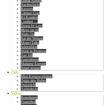
Emma Amour
Nachtschicht
Rauszeit
Gärtner Graf
KI-Kosmos
Loading …
Down by Law
Move on up
Watts On
Rat der Weisen
MoneyTalks
Sektenblog
Work in Progress
Top Job
Zugestiegen
Madame Energie
Smart gespart
Quiz
Mini-Kreuzworträtsel
Quizz den Huber
Quizzticle
Aufgedeckt
Videos
Reportagen
Fragenbot