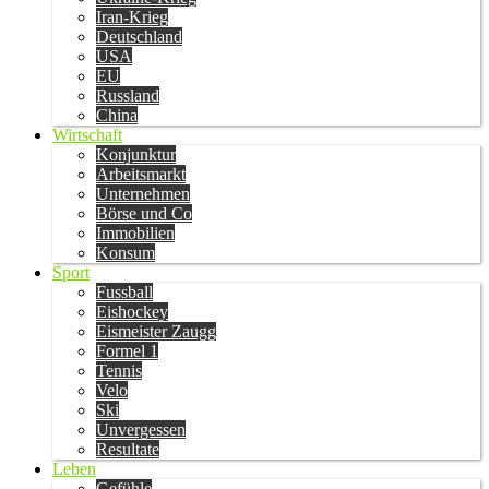
Iran-Krieg
Deutschland
USA
EU
Russland
China
Wirtschaft
Konjunktur
Arbeitsmarkt
Unternehmen
Börse und Co
Immobilien
Konsum
Sport
Fussball
Eishockey
Eismeister Zaugg
Formel 1
Tennis
Velo
Ski
Unvergessen
Resultate
Leben
Gefühle