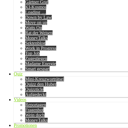
Gärtner Graf
KI-Kosmos
Loading …
Down by Law
Move on up
Watts On
Rat der Weisen
MoneyTalks
Sektenblog
Work in Progress
Top Job
Zugestiegen
Madame Energie
Smart gespart
Quiz
Mini-Kreuzworträtsel
Quizz den Huber
Quizzticle
Aufgedeckt
Videos
Reportagen
Fragenbot
Wein doch
MoneyTalks
Promotionen