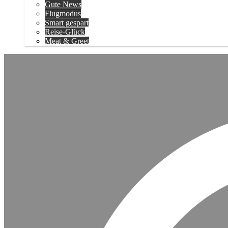
Gute News
Flugmodus
Smart gespart
Reise-Glück
Meat & Greet