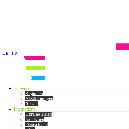
DE
|
FR
Schweiz
Regionen
Abstimmungen
Reisen
International
Ukraine-Krieg
Iran-Krieg
Deutschland