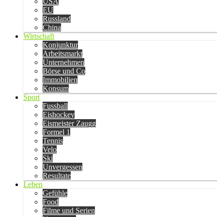
USA
EU
Russland
China
Wirtschaft
Konjunktur
Arbeitsmarkt
Unternehmen
Börse und Co
Immobilien
Konsum
Sport
Fussball
Eishockey
Eismeister Zaugg
Formel 1
Tennis
Velo
Ski
Unvergessen
Resultate
Leben
Gefühle
Food
Filme und Serien