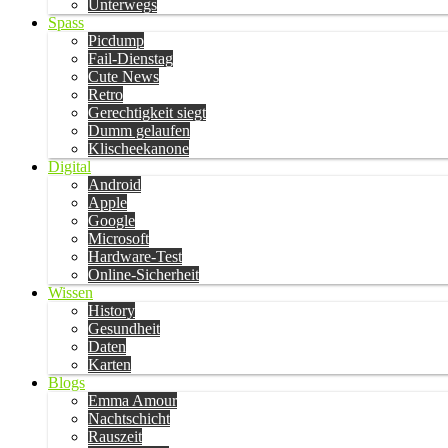
Unterwegs
Spass
Picdump
Fail-Dienstag
Cute News
Retro
Gerechtigkeit siegt
Dumm gelaufen
Klischeekanone
Digital
Android
Apple
Google
Microsoft
Hardware-Test
Online-Sicherheit
Wissen
History
Gesundheit
Daten
Karten
Blogs
Emma Amour
Nachtschicht
Rauszeit