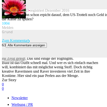
Lai Nair
10.09.2025 10:23
registriert Dezember 2016
Beitrag melden
na ja, wer ist denn schon erpicht darauf, dem US-Trotteli noch Geld i
die Kasse zu spülen?
100
4
Melden
Zum Kommentar
63
Alle Kommentare anzeigen
Das sind die verrücktesten Outfits der Street Parade
Für die 33. Street Parade in Zürich haben sich viele in Sachen Outfit
ins Zeug gelegt. Das sind einige der Highlights.
Beitrag melden
Bunt ist das Outfit schnell mal. Und wer es sich einfach machen
will, kombiniert das mit möglichst wenig Stoff. Doch richtig
kreative Raverinnen und Raver investieren viel Zeit in ihre
Kostüme. Hier sind ein paar Perlen aus der Menge.
Zur Story
0
0
Newsletter
Werbung / PR