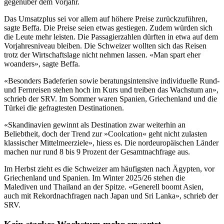
gegenüber dem Vorjahr.
Das Umsatzplus sei vor allem auf höhere Preise zurückzuführen,
sagte Beffa. Die Preise seien etwas gestiegen. Zudem würden sich
die Leute mehr leisten. Die Passagierzahlen dürften in etwa auf dem
Vorjahresniveau bleiben. Die Schweizer wollten sich das Reisen
trotz der Wirtschaftslage nicht nehmen lassen. «Man spart eher
woanders», sagte Beffa.
«Besonders Badeferien sowie beratungsintensive individuelle Rund-
und Fernreisen stehen hoch im Kurs und treiben das Wachstum an»,
schrieb der SRV. Im Sommer waren Spanien, Griechenland und die
Türkei die gefragtesten Destinationen.
«Skandinavien gewinnt als Destination zwar weiterhin an
Beliebtheit, doch der Trend zur »Coolcation« geht nicht zulasten
klassischer Mittelmeerziele», hiess es. Die nordeuropäischen Länder
machen nur rund 8 bis 9 Prozent der Gesamtnachfrage aus.
Im Herbst zieht es die Schweizer am häufigsten nach Ägypten, vor
Griechenland und Spanien. Im Winter 2025/26 stehen die
Malediven und Thailand an der Spitze. «Generell boomt Asien,
auch mit Rekordnachfragen nach Japan und Sri Lanka», schrieb der
SRV.