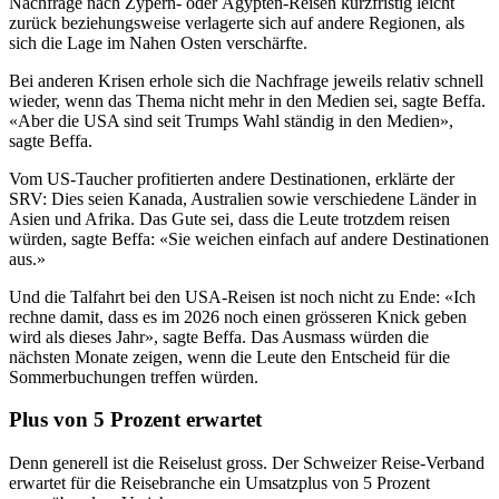
Nachfrage nach Zypern- oder Ägypten-Reisen kurzfristig leicht
zurück beziehungsweise verlagerte sich auf andere Regionen, als
sich die Lage im Nahen Osten verschärfte.
Bei anderen Krisen erhole sich die Nachfrage jeweils relativ schnell
wieder, wenn das Thema nicht mehr in den Medien sei, sagte Beffa.
«Aber die USA sind seit Trumps Wahl ständig in den Medien»,
sagte Beffa.
Vom US-Taucher profitierten andere Destinationen, erklärte der
SRV: Dies seien Kanada, Australien sowie verschiedene Länder in
Asien und Afrika. Das Gute sei, dass die Leute trotzdem reisen
würden, sagte Beffa: «Sie weichen einfach auf andere Destinationen
aus.»
Und die Talfahrt bei den USA-Reisen ist noch nicht zu Ende: «Ich
rechne damit, dass es im 2026 noch einen grösseren Knick geben
wird als dieses Jahr», sagte Beffa. Das Ausmass würden die
nächsten Monate zeigen, wenn die Leute den Entscheid für die
Sommerbuchungen treffen würden.
Plus von 5 Prozent erwartet
Denn generell ist die Reiselust gross. Der Schweizer Reise-Verband
erwartet für die Reisebranche ein Umsatzplus von 5 Prozent