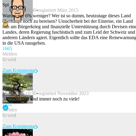
Spi
10.09.2025 10:49
registriert März 2015
Warum nur 6% weniger? Wer ist so dumm, heutzutage dieses Land
überhaupt noch zu bereisen? Unsicherheit bei der Einreise, ein Land
nah am Bürgerkrieg und finanzielle Unterstützung durch Devisen ein
Landes, deren Regierung faschistisch und zum Leid der Schweiz und
anderen Ländern agiert. Eigentlich sollte das EDA eine Reisewarnun
in die USA rausgeben.
166
5
Melden
Zum Kommentar
Bonbonsai
10.09.2025 10:50
registriert November 2023
Beitrag melden
340'000? Das sind immer noch zu viele!
143
2
Melden
Zum Kommentar