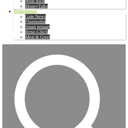
Wein doch
MoneyTalks
Promotionen
Gute News
Flugmodus
Smart gespart
Reise-Glück
Meat & Greet