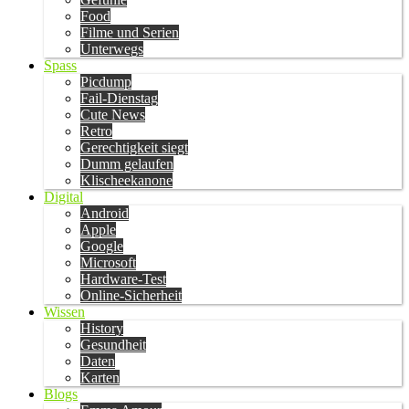
Food
Filme und Serien
Unterwegs
Spass
Picdump
Fail-Dienstag
Cute News
Retro
Gerechtigkeit siegt
Dumm gelaufen
Klischeekanone
Digital
Android
Apple
Google
Microsoft
Hardware-Test
Online-Sicherheit
Wissen
History
Gesundheit
Daten
Karten
Blogs