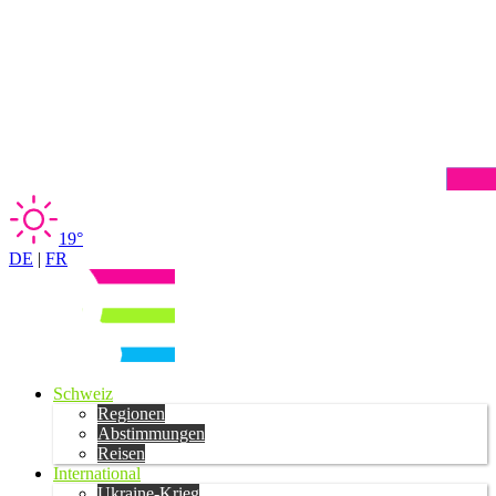
19°
DE
|
FR
Schweiz
Regionen
Abstimmungen
Reisen
International
Ukraine-Krieg