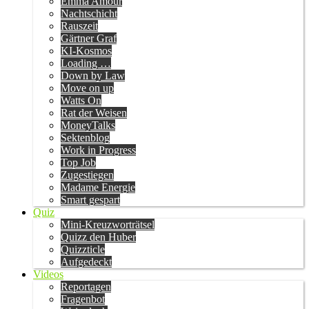
Emma Amour
Nachtschicht
Rauszeit
Gärtner Graf
KI-Kosmos
Loading …
Down by Law
Move on up
Watts On
Rat der Weisen
MoneyTalks
Sektenblog
Work in Progress
Top Job
Zugestiegen
Madame Energie
Smart gespart
Quiz
Mini-Kreuzworträtsel
Quizz den Huber
Quizzticle
Aufgedeckt
Videos
Reportagen
Fragenbot