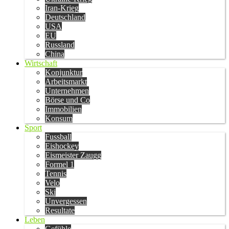
Iran-Krieg
Deutschland
USA
EU
Russland
China
Wirtschaft
Konjunktur
Arbeitsmarkt
Unternehmen
Börse und Co
Immobilien
Konsum
Sport
Fussball
Eishockey
Eismeister Zaugg
Formel 1
Tennis
Velo
Ski
Unvergessen
Resultate
Leben
Gefühle