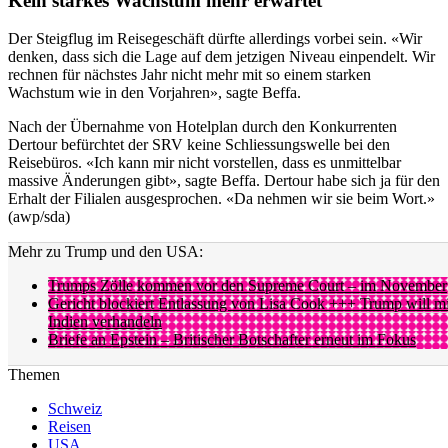
Kein starkes Wachstum mehr erwartet
Der Steigflug im Reisegeschäft dürfte allerdings vorbei sein. «Wir
denken, dass sich die Lage auf dem jetzigen Niveau einpendelt. Wir
rechnen für nächstes Jahr nicht mehr mit so einem starken
Wachstum wie in den Vorjahren», sagte Beffa.
Nach der Übernahme von Hotelplan durch den Konkurrenten
Dertour befürchtet der SRV keine Schliessungswelle bei den
Reisebüros. «Ich kann mir nicht vorstellen, dass es unmittelbar
massive Änderungen gibt», sagte Beffa. Dertour habe sich ja für den
Erhalt der Filialen ausgesprochen. «Da nehmen wir sie beim Wort.»
(awp/sda)
Mehr zu Trump und den USA:
Trumps Zölle kommen vor den Supreme Court – im November
Gericht blockiert Entlassung von Lisa Cook +++ Trump will mi
Indien verhandeln
Briefe an Epstein – Britischer Botschafter erneut im Fokus
Themen
Schweiz
Reisen
USA