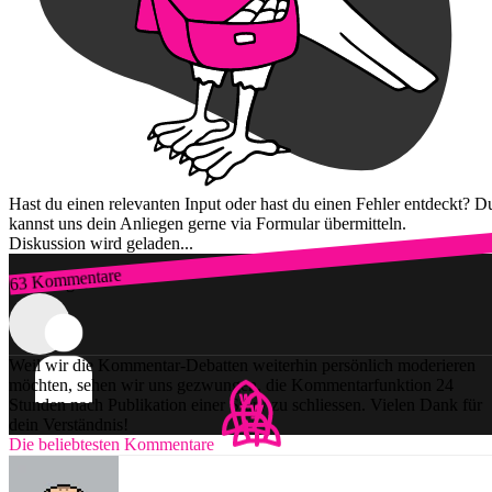
Hast du einen relevanten Input oder hast du einen Fehler entdeckt? D
kannst uns dein Anliegen gerne via Formular übermitteln.
Diskussion wird geladen...
63 Kommentare
Zum Login
Weil wir die Kommentar-Debatten weiterhin persönlich moderieren
möchten, sehen wir uns gezwungen, die Kommentarfunktion 24
Stunden nach Publikation einer Story zu schliessen. Vielen Dank für
dein Verständnis!
Die beliebtesten Kommentare