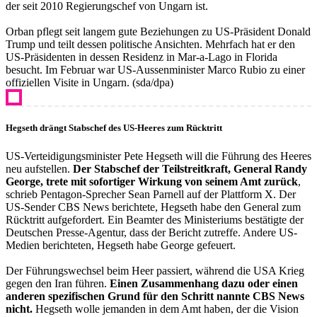
der seit 2010 Regierungschef von Ungarn ist.
Orban pflegt seit langem gute Beziehungen zu US-Präsident Donald
Trump und teilt dessen politische Ansichten. Mehrfach hat er den
US-Präsidenten in dessen Residenz in Mar-a-Lago in Florida
besucht. Im Februar war US-Aussenminister Marco Rubio zu einer
offiziellen Visite in Ungarn. (sda/dpa)
Hegseth drängt Stabschef des US-Heeres zum Rücktritt
US-Verteidigungsminister Pete Hegseth will die Führung des Heeres
neu aufstellen.
Der Stabschef der Teilstreitkraft, General Randy
George, trete mit sofortiger Wirkung von seinem Amt zurück
,
schrieb Pentagon-Sprecher Sean Parnell auf der Plattform X. Der
US-Sender CBS News berichtete, Hegseth habe den General zum
Rücktritt aufgefordert. Ein Beamter des Ministeriums bestätigte der
Deutschen Presse-Agentur, dass der Bericht zutreffe. Andere US-
Medien berichteten, Hegseth habe George gefeuert.
Der Führungswechsel beim Heer passiert, während die USA Krieg
gegen den Iran führen.
Einen Zusammenhang dazu oder einen
anderen spezifischen Grund für den Schritt nannte CBS News
nicht.
Hegseth wolle jemanden in dem Amt haben, der die Vision