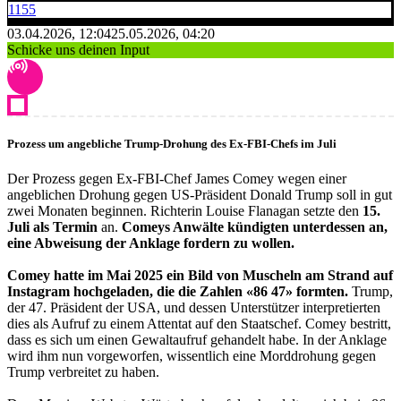
1155
03.04.2026, 12:04
25.05.2026, 04:20
Schicke uns deinen Input
Prozess um angebliche Trump-Drohung des Ex-FBI-Chefs im Juli
Der Prozess gegen Ex-FBI-Chef James Comey wegen einer
angeblichen Drohung gegen US-Präsident Donald Trump soll in gut
zwei Monaten beginnen. Richterin Louise Flanagan setzte den
15.
Juli als Termin
an.
Comeys Anwälte kündigten unterdessen an,
eine Abweisung der Anklage fordern zu wollen.
Comey hatte im Mai 2025 ein Bild von Muscheln am Strand auf
Instagram hochgeladen, die die Zahlen «86 47» formten.
Trump,
der 47. Präsident der USA, und dessen Unterstützer interpretierten
dies als Aufruf zu einem Attentat auf den Staatschef. Comey bestritt,
dass es sich um einen Gewaltaufruf gehandelt habe. In der Anklage
wird ihm nun vorgeworfen, wissentlich eine Morddrohung gegen
Trump verbreitet zu haben.