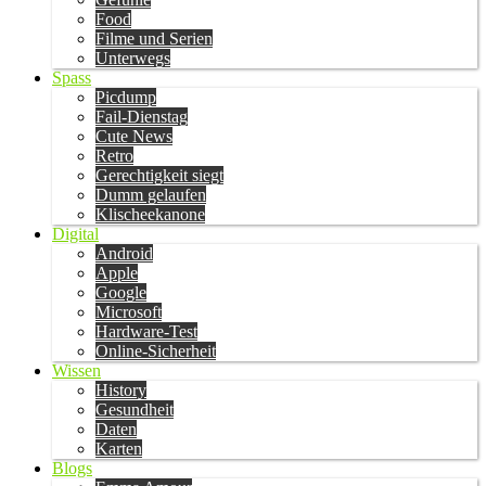
Food
Filme und Serien
Unterwegs
Spass
Picdump
Fail-Dienstag
Cute News
Retro
Gerechtigkeit siegt
Dumm gelaufen
Klischeekanone
Digital
Android
Apple
Google
Microsoft
Hardware-Test
Online-Sicherheit
Wissen
History
Gesundheit
Daten
Karten
Blogs