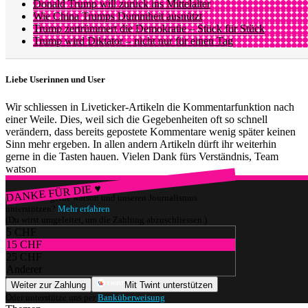
Donald Trump will zurück ins Mittelalter
Wie China Trumps Dummheit ausnützt
Trump zertrümmert die Demokratie – Stück für Stück
Trump wird Diktator – nicht nur für einen Tag
Liebe Userinnen und User
Wir schliessen in Liveticker-Artikeln die Kommentarfunktion nach
einer Weile. Dies, weil sich die Gegebenheiten oft so schnell
verändern, dass bereits gepostete Kommentare wenig später keinen
Sinn mehr ergeben. In allen andern Artikeln dürft ihr weiterhin
gerne in die Tasten hauen. Vielen Dank fürs Verständnis, Team
watson
DANKE FÜR DIE ♥
Würdest du gerne watson und unseren Journalismus
unterstützen?
Mehr erfahren
(Du wirst umgeleitet, um die Zahlung abzuschliessen.)
5 CHF
15 CHF
25 CHF
Anderer
Weiter zur Zahlung
Mit Twint unterstützen
Oder unterstütze uns per
Banküberweisung
.