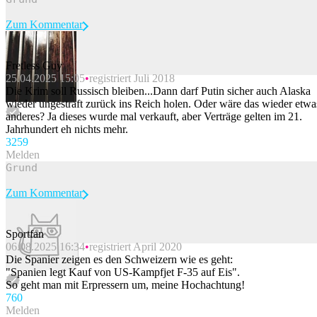
Zum Kommentar
Fretless Guy
25.04.2025 15:05
registriert Juli 2018
Beitrag melden
Die Krim soll Russisch bleiben...Dann darf Putin sicher auch Alaska
wieder ungestraft zurück ins Reich holen. Oder wäre das wieder etwa
anderes? Ja dieses wurde mal verkauft, aber Verträge gelten im 21.
Jahrhundert eh nichts mehr.
325
9
Melden
Zum Kommentar
Sportfan
06.08.2025 16:34
registriert April 2020
Beitrag melden
Die Spanier zeigen es den Schweizern wie es geht:
"Spanien legt Kauf von US-Kampfjet F-35 auf Eis".
So geht man mit Erpressern um, meine Hochachtung!
76
0
Melden