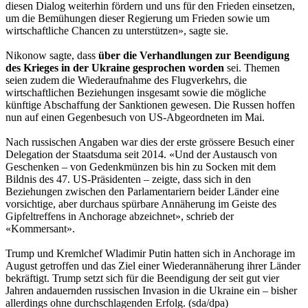
diesen Dialog weiterhin fördern und uns für den Frieden einsetzen,
um die Bemühungen dieser Regierung um Frieden sowie um
wirtschaftliche Chancen zu unterstützen», sagte sie.
Nikonow sagte, dass
über die Verhandlungen zur Beendigung
des Krieges in der Ukraine gesprochen worden
sei. Themen
seien zudem die Wiederaufnahme des Flugverkehrs, die
wirtschaftlichen Beziehungen insgesamt sowie die mögliche
künftige Abschaffung der Sanktionen gewesen. Die Russen hoffen
nun auf einen Gegenbesuch von US-Abgeordneten im Mai.
Nach russischen Angaben war dies der erste grössere Besuch einer
Delegation der Staatsduma seit 2014. «Und der Austausch von
Geschenken – von Gedenkmünzen bis hin zu Socken mit dem
Bildnis des 47. US-Präsidenten – zeigte, dass sich in den
Beziehungen zwischen den Parlamentariern beider Länder eine
vorsichtige, aber durchaus spürbare Annäherung im Geiste des
Gipfeltreffens in Anchorage abzeichnet», schrieb der
«Kommersant».
Trump und Kremlchef Wladimir Putin hatten sich in Anchorage im
August getroffen und das Ziel einer Wiederannäherung ihrer Länder
bekräftigt. Trump setzt sich für die Beendigung der seit gut vier
Jahren andauernden russischen Invasion in die Ukraine ein – bisher
allerdings ohne durchschlagenden Erfolg. (sda/dpa)