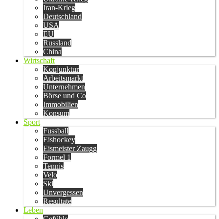
Iran-Krieg
Deutschland
USA
EU
Russland
China
Wirtschaft
Konjunktur
Arbeitsmarkt
Unternehmen
Börse und Co
Immobilien
Konsum
Sport
Fussball
Eishockey
Eismeister Zaugg
Formel 1
Tennis
Velo
Ski
Unvergessen
Resultate
Leben
Gefühle