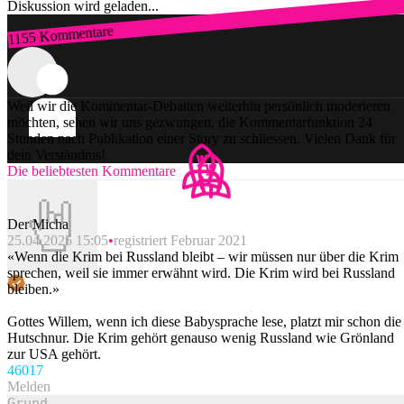
Diskussion wird geladen...
1155 Kommentare
Zum Login
Weil wir die Kommentar-Debatten weiterhin persönlich moderieren
möchten, sehen wir uns gezwungen, die Kommentarfunktion 24
Stunden nach Publikation einer Story zu schliessen. Vielen Dank für
dein Verständnis!
Die beliebtesten Kommentare
Der Micha
25.04.2025 15:05
registriert Februar 2021
«Wenn die Krim bei Russland bleibt – wir müssen nur über die Krim
sprechen, weil sie immer erwähnt wird. Die Krim wird bei Russland
bleiben.»
Gottes Willem, wenn ich diese Babysprache lese, platzt mir schon die
Hutschnur. Die Krim gehört genauso wenig Russland wie Grönland
zur USA gehört.
460
17
Melden