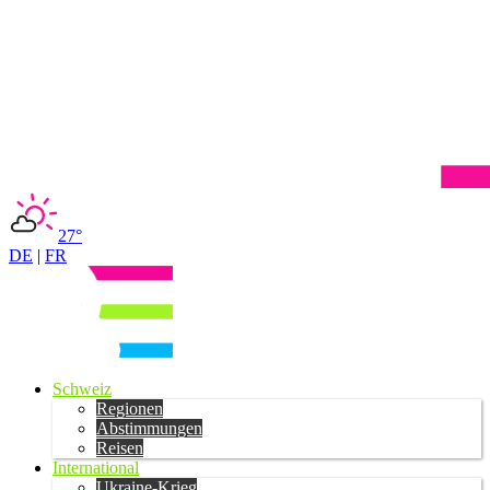
27°
DE
|
FR
Schweiz
Regionen
Abstimmungen
Reisen
International
Ukraine-Krieg