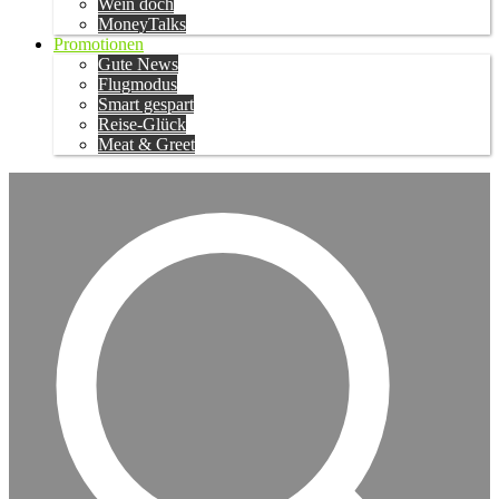
Wein doch
MoneyTalks
Promotionen
Gute News
Flugmodus
Smart gespart
Reise-Glück
Meat & Greet