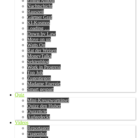
Emma Amour
Nachtschicht
Rauszeit
Gärtner Graf
KI-Kosmos
Loading …
Down by Law
Move on up
Watts On
Rat der Weisen
MoneyTalks
Sektenblog
Work in Progress
Top Job
Zugestiegen
Madame Energie
Smart gespart
Quiz
Mini-Kreuzworträtsel
Quizz den Huber
Quizzticle
Aufgedeckt
Videos
Reportagen
Fragenbot