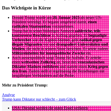
Das Wichtigste in Kürze
Donald Trump wurde am
20. Januar 2025
als neuer US-
Präsident vereidigt. Er begann umgehend damit,
einen
radikalen Staatsumbau
vorzunehmen.
Trump hat in seiner bisherigen Amtszeit
zahlreiche, teils
kontroverse Beschlüsse
in Auftrag gegeben. Er
begnadigte
Verbrecher
wie die Kapitol-Stürmer, geht
radikal gegen
illegale Migranten
vor und
drangsaliert Universitäten und
Medien
, die nicht in seinem Sinne berichten. Er setzte zudem
Militäreinheiten für innenpolitische Zwecke
ein.
Auch aussenpolitisch sorgt Trump für Aufruhr. Er zettelte
einen
weltweiten Zollkrieg
an, liesst den
venezolanischen
Diktator Maduro entführen
und startete einen
Krieg gegen
den Iran.
Zudem stellt er regelmässig die Beziehungen mit
langjährigen Verbündeten auf die Probe.
Mehr zu Präsident Trump:
Analyse
Trump kann Diktator nur schlecht – zum Glück
USA: Diesmal werden die guten Engel verlieren