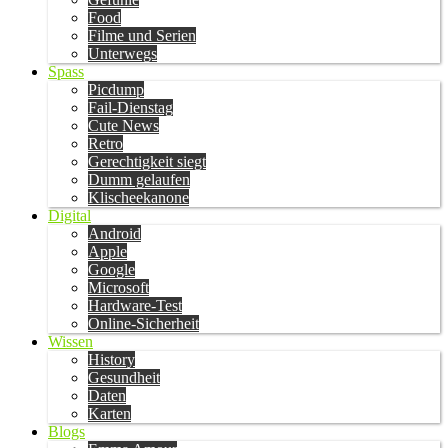
Food
Filme und Serien
Unterwegs
Spass
Picdump
Fail-Dienstag
Cute News
Retro
Gerechtigkeit siegt
Dumm gelaufen
Klischeekanone
Digital
Android
Apple
Google
Microsoft
Hardware-Test
Online-Sicherheit
Wissen
History
Gesundheit
Daten
Karten
Blogs