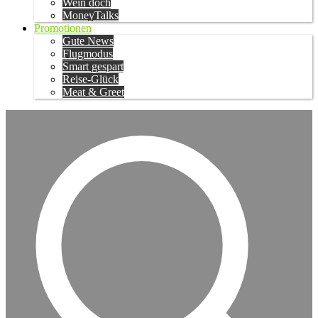
Wein doch
MoneyTalks
Promotionen
Gute News
Flugmodus
Smart gespart
Reise-Glück
Meat & Greet