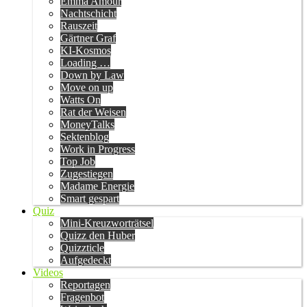
Emma Amour
Nachtschicht
Rauszeit
Gärtner Graf
KI-Kosmos
Loading …
Down by Law
Move on up
Watts On
Rat der Weisen
MoneyTalks
Sektenblog
Work in Progress
Top Job
Zugestiegen
Madame Energie
Smart gespart
Quiz
Mini-Kreuzworträtsel
Quizz den Huber
Quizzticle
Aufgedeckt
Videos
Reportagen
Fragenbot