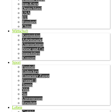
Iran-Krieg
Deutschland
USA
EU
Russland
China
Wirtschaft
Konjunktur
Arbeitsmarkt
Unternehmen
Börse und Co
Immobilien
Konsum
Sport
Fussball
Eishockey
Eismeister Zaugg
Formel 1
Tennis
Velo
Ski
Unvergessen
Resultate
Leben
Gefühle