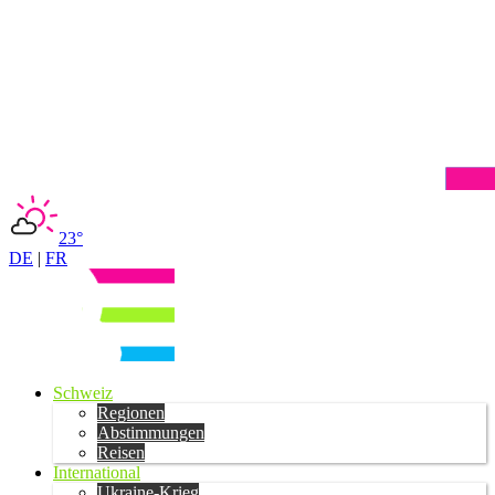
23°
DE
|
FR
Schweiz
Regionen
Abstimmungen
Reisen
International
Ukraine-Krieg