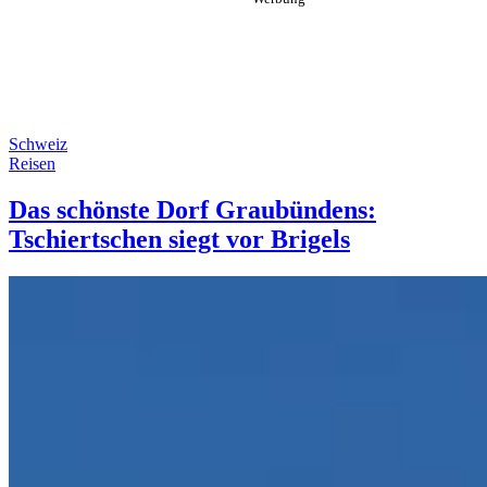
Schweiz
Reisen
Das schönste Dorf Graubündens:
Tschiertschen siegt vor Brigels