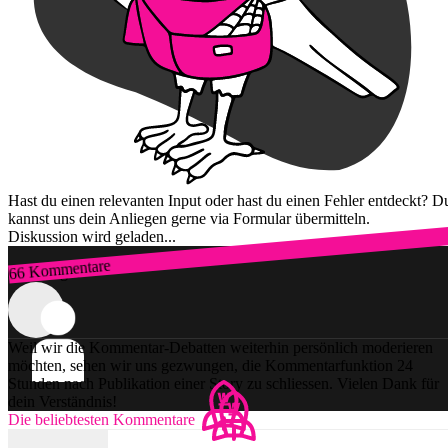
Hast du einen relevanten Input oder hast du einen Fehler entdeckt? D
kannst uns dein Anliegen gerne via Formular übermitteln.
Diskussion wird geladen...
66 Kommentare
Zum Login
Weil wir die Kommentar-Debatten weiterhin persönlich moderieren
möchten, sehen wir uns gezwungen, die Kommentarfunktion 24
Stunden nach Publikation einer Story zu schliessen. Vielen Dank für
dein Verständnis!
Die beliebtesten Kommentare