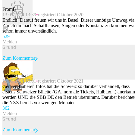
FromB
13.09.2024 13:39
registriert Oktober 2020
Endlich! Darauf freuen wir uns in Basel. Dieser unnötige Umweg via
Zürich um nach Schaffhausen, Singen oder Konstanz zu kommen wa
schon immer unverständlich.
52
9
Melden
Zum Kommentar
nelson: haha!
13.09.2024 15:01
registriert Oktober 2021
Beitrag melden
Gemäss früheren Infos hat die Schweiz so darüber verhandelt, dass
erstens Schweizer Billette (GA, normale Tickets, Halbtax...) anerkann
werden UND die SBB DE den Betrieb übernimmt. Darüber berichtet
die NZZ bereits vor wenigen Monaten.
36
2
Melden
Zum Kommentar