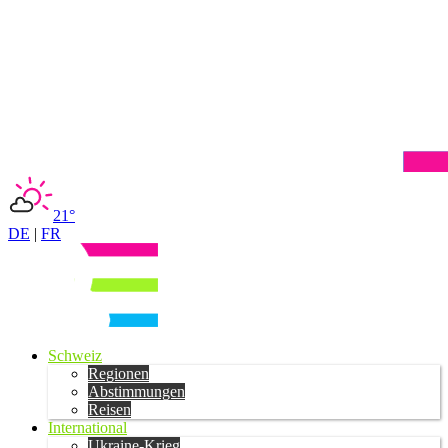
21°
DE
|
FR
Schweiz
Regionen
Abstimmungen
Reisen
International
Ukraine-Krieg