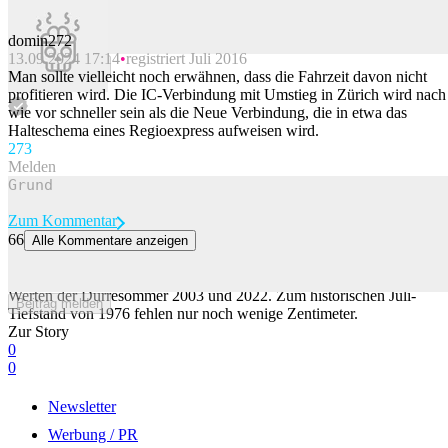
domin272
13.09.2024 17:14
registriert Juli 2016
Beitrag melden
Man sollte vielleicht noch erwähnen, dass die Fahrzeit davon nicht
profitieren wird. Die IC-Verbindung mit Umstieg in Zürich wird nach
wie vor schneller sein als die Neue Verbindung, die in etwa das
Halteschema eines Regioexpress aufweisen wird.
27
3
Melden
Zum Kommentar
66
Alle Kommentare anzeigen
Pegel des Lago Maggiore erreicht bald neue Rekordtiefe
Der Wasserstand des Lago Maggiore befindet sich derzeit unter den
Werten der Dürresommer 2003 und 2022. Zum historischen Juli-
Beitrag melden
Tiefstand von 1976 fehlen nur noch wenige Zentimeter.
Zur Story
0
0
Newsletter
Werbung / PR