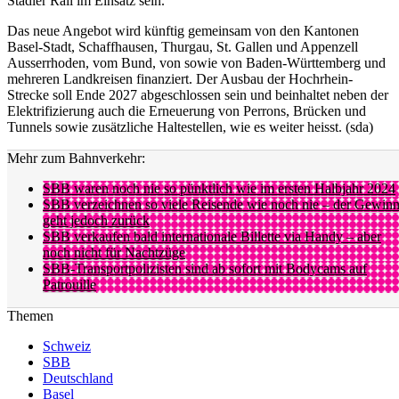
Stadler Rail im Einsatz sein.
Das neue Angebot wird künftig gemeinsam von den Kantonen
Basel-Stadt, Schaffhausen, Thurgau, St. Gallen und Appenzell
Ausserrhoden, vom Bund, von sowie von Baden-Württemberg und
mehreren Landkreisen finanziert. Der Ausbau der Hochrhein-
Strecke soll Ende 2027 abgeschlossen sein und beinhaltet neben der
Elektrifizierung auch die Erneuerung von Perrons, Brücken und
Tunnels sowie zusätzliche Haltestellen, wie es weiter heisst. (sda)
Mehr zum Bahnverkehr:
SBB waren noch nie so pünktlich wie im ersten Halbjahr 2024
SBB verzeichnen so viele Reisende wie noch nie – der Gewin
geht jedoch zurück
SBB verkaufen bald internationale Billette via Handy – aber
noch nicht für Nachtzüge
SBB-Transportpolizisten sind ab sofort mit Bodycams auf
Patrouille
Themen
Schweiz
SBB
Deutschland
Basel