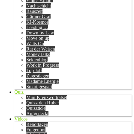
Emma Amour
Nachtschicht
Rauszeit
Gärtner Graf
KI-Kosmos
Loading …
Down by Law
Move on up
Watts On
Rat der Weisen
MoneyTalks
Sektenblog
Work in Progress
Top Job
Zugestiegen
Madame Energie
Smart gespart
Quiz
Mini-Kreuzworträtsel
Quizz den Huber
Quizzticle
Aufgedeckt
Videos
Reportagen
Fragenbot