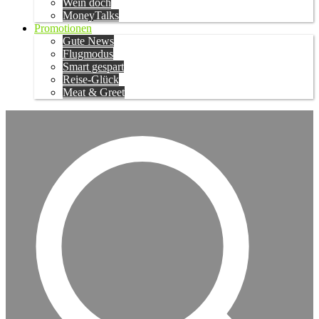
Wein doch
MoneyTalks
Promotionen
Gute News
Flugmodus
Smart gespart
Reise-Glück
Meat & Greet