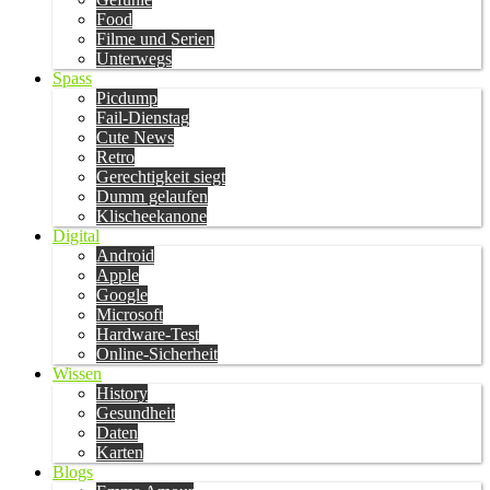
Food
Filme und Serien
Unterwegs
Spass
Picdump
Fail-Dienstag
Cute News
Retro
Gerechtigkeit siegt
Dumm gelaufen
Klischeekanone
Digital
Android
Apple
Google
Microsoft
Hardware-Test
Online-Sicherheit
Wissen
History
Gesundheit
Daten
Karten
Blogs