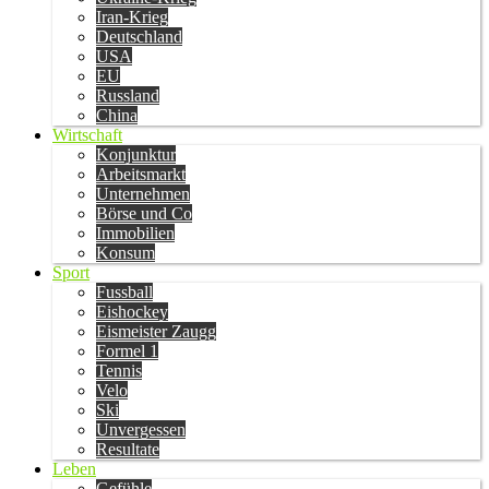
Iran-Krieg
Deutschland
USA
EU
Russland
China
Wirtschaft
Konjunktur
Arbeitsmarkt
Unternehmen
Börse und Co
Immobilien
Konsum
Sport
Fussball
Eishockey
Eismeister Zaugg
Formel 1
Tennis
Velo
Ski
Unvergessen
Resultate
Leben
Gefühle