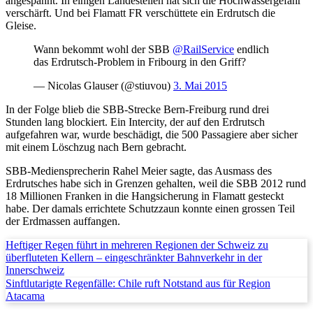
angespannt. In einigen Landesteilen hat sich die Hochwassergefahr
verschärft. Und bei Flamatt FR verschüttete ein Erdrutsch die
Gleise.
Wann bekommt wohl der SBB
@RailService
endlich
das Erdrutsch-Problem in Fribourg in den Griff?
— Nicolas Glauser (@stiuvou)
3. Mai 2015
In der Folge blieb die SBB-Strecke Bern-Freiburg rund drei
Stunden lang blockiert. Ein Intercity, der auf den Erdrutsch
aufgefahren war, wurde beschädigt, die 500 Passagiere aber sicher
mit einem Löschzug nach Bern gebracht.
SBB-Mediensprecherin Rahel Meier sagte, das Ausmass des
Erdrutsches habe sich in Grenzen gehalten, weil die SBB 2012 rund
18 Millionen Franken in die Hangsicherung in Flamatt gesteckt
habe. Der damals errichtete Schutzzaun konnte einen grossen Teil
der Erdmassen auffangen.
Heftiger Regen führt in mehreren Regionen der Schweiz zu
überfluteten Kellern – eingeschränkter Bahnverkehr in der
Innerschweiz
Sinftlutarigte Regenfälle: Chile ruft Notstand aus für Region
Atacama