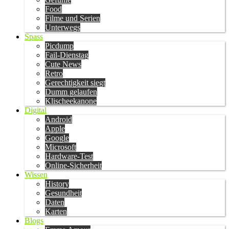
Food
Filme und Serien
Unterwegs
Spass
Picdump
Fail-Dienstag
Cute News
Retro
Gerechtigkeit siegt
Dumm gelaufen
Klischeekanone
Digital
Android
Apple
Google
Microsoft
Hardware-Test
Online-Sicherheit
Wissen
History
Gesundheit
Daten
Karten
Blogs