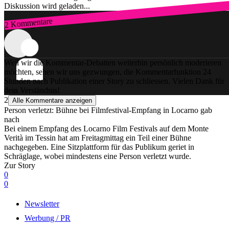
Diskussion wird geladen...
2 Kommentare
Zum Login
Weil wir die Kommentar-Debatten weiterhin persönlich moderieren
möchten, sehen wir uns gezwungen, die Kommentarfunktion 24
Stunden nach Publikation einer Story zu schliessen. Vielen Dank für
dein Verständnis!
2
Alle Kommentare anzeigen
Person verletzt: Bühne bei Filmfestival-Empfang in Locarno gab
nach
Bei einem Empfang des Locarno Film Festivals auf dem Monte
Verità im Tessin hat am Freitagmittag ein Teil einer Bühne
nachgegeben. Eine Sitzplattform für das Publikum geriet in
Schräglage, wobei mindestens eine Person verletzt wurde.
Zur Story
0
0
Newsletter
Werbung / PR