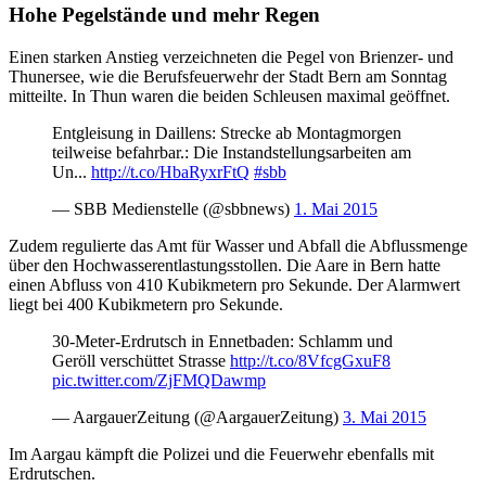
Hohe Pegelstände und mehr Regen
Einen starken Anstieg verzeichneten die Pegel von Brienzer- und
Thunersee, wie die Berufsfeuerwehr der Stadt Bern am Sonntag
mitteilte. In Thun waren die beiden Schleusen maximal geöffnet.
Entgleisung in Daillens: Strecke ab Montagmorgen
teilweise befahrbar.: Die Instandstellungsarbeiten am
Un...
http://t.co/HbaRyxrFtQ
#sbb
— SBB Medienstelle (@sbbnews)
1. Mai 2015
Zudem regulierte das Amt für Wasser und Abfall die Abflussmenge
über den Hochwasserentlastungsstollen. Die Aare in Bern hatte
einen Abfluss von 410 Kubikmetern pro Sekunde. Der Alarmwert
liegt bei 400 Kubikmetern pro Sekunde.
30-Meter-Erdrutsch in Ennetbaden: Schlamm und
Geröll verschüttet Strasse
http://t.co/8VfcgGxuF8
pic.twitter.com/ZjFMQDawmp
— AargauerZeitung (@AargauerZeitung)
3. Mai 2015
Im Aargau kämpft die Polizei und die Feuerwehr ebenfalls mit
Erdrutschen.