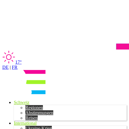
17°
DE
|
FR
Schweiz
Regionen
Abstimmungen
Reisen
International
Ukraine-Krieg