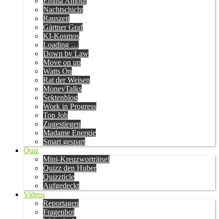
Emma Amour
Nachtschicht
Rauszeit
Gärtner Graf
KI-Kosmos
Loading …
Down by Law
Move on up
Watts On
Rat der Weisen
MoneyTalks
Sektenblog
Work in Progress
Top Job
Zugestiegen
Madame Energie
Smart gespart
Quiz
Mini-Kreuzworträtsel
Quizz den Huber
Quizzticle
Aufgedeckt
Videos
Reportagen
Fragenbot