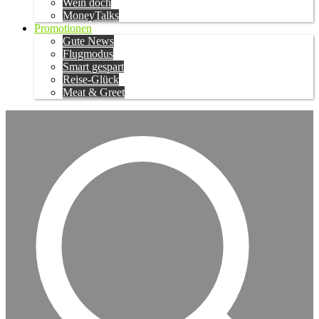
Wein doch
MoneyTalks
Promotionen
Gute News
Flugmodus
Smart gespart
Reise-Glück
Meat & Greet