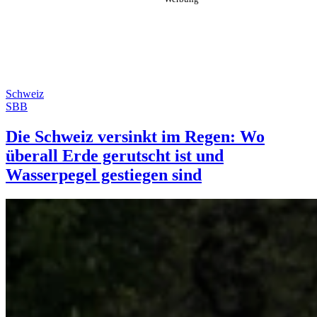
Schweiz
SBB
Die Schweiz versinkt im Regen: Wo
überall Erde gerutscht ist und
Wasserpegel gestiegen sind