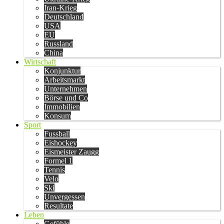
Iran-Krieg
Deutschland
USA
EU
Russland
China
Wirtschaft
Konjunktur
Arbeitsmarkt
Unternehmen
Börse und Co
Immobilien
Konsum
Sport
Fussball
Eishockey
Eismeister Zaugg
Formel 1
Tennis
Velo
Ski
Unvergessen
Resultate
Leben
Gefühle