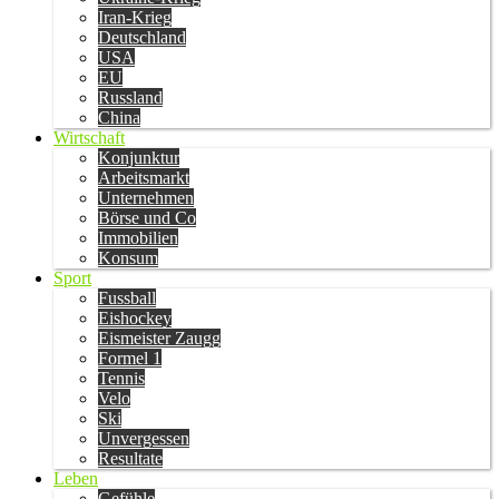
Iran-Krieg
Deutschland
USA
EU
Russland
China
Wirtschaft
Konjunktur
Arbeitsmarkt
Unternehmen
Börse und Co
Immobilien
Konsum
Sport
Fussball
Eishockey
Eismeister Zaugg
Formel 1
Tennis
Velo
Ski
Unvergessen
Resultate
Leben
Gefühle