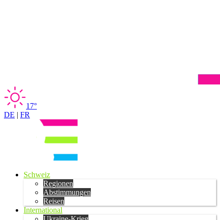
17°
DE
|
FR
Schweiz
Regionen
Abstimmungen
Reisen
International
Ukraine-Krieg