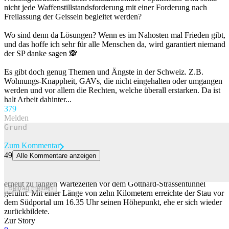
nicht jede Waffenstillstandsforderung mit einer Forderung nach
Freilassung der Geisseln begleitet werden?
Wo sind denn da Lösungen? Wenn es im Nahosten mal Frieden gibt,
und das hoffe ich sehr für alle Menschen da, wird garantiert niemand
der SP danke sagen 🙈
Es gibt doch genug Themen und Ängste in der Schweiz. Z.B.
Wohnungs-Knappheit, GAVs, die nicht eingehalten oder umgangen
werden und vor allem die Rechten, welche überall erstarken. Da ist
halt Arbeit dahinter...
37
9
Melden
Zum Kommentar
49
Alle Kommentare anzeigen
Wegen Ferienende: Stau vor dem Gotthard-Südportal
Der Rückreiseverkehr in Richtung Norden hat am Samstagabend
erneut zu langen Wartezeiten vor dem Gotthard-Strassentunnel
Beitrag melden
geführt. Mit einer Länge von zehn Kilometern erreichte der Stau vor
dem Südportal um 16.35 Uhr seinen Höhepunkt, ehe er sich wieder
zurückbildete.
Zur Story