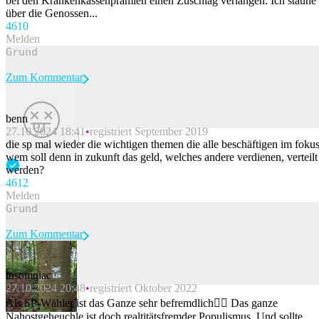
bei den Krankenkassenprämien einen Zuschlag verlangen. Ich staune
über die Genossen...
46
10
Melden
Zum Kommentar
benn
27.10.2024 18:41
registriert September 2019
Beitrag melden
die sp mal wieder die wichtigen themen die alle beschäftigen im fokus
wem soll denn in zukunft das geld, welches andere verdienen, verteilt
werden?
46
12
Melden
Zum Kommentar
insomniac
27.10.2024 20:48
registriert Oktober 2022
Beitrag melden
Als SP-Wähler ist das Ganze sehr befremdlich🙂‍↕️ Das ganze
Nahostgeheuchle ist doch realtitätsfremder Populismus. Und sollte