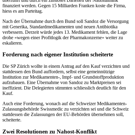
überführt und durch ein zinsloses Darlehen der Nationalbank
finanziert werden. Gegen 15 Milliarden Franken koste die Firma,
hiess es am Parteitag.
Nach der Übernahme durch den Bund soll Sandoz die Versorgung
mit Generika, Standardmedikamenten und neuen Antibiotika
verbessern. Derzeit würde jedes 13. Medikament fehlen, die Lage
drohe «wegen einer Profitlogik der Pharmakonzerne» weiter zu
eskalieren.
Forderung nach eigener Institution scheiterte
Die SP Zürich wollte in einem Antrag auf den Kauf verzichten und
stattdessen den Bund auffordern, selbst eine gemeinnützige
Institution zur Medikamenten-, Impf- und Grundstoffproduktion
aufzubauen. Eine Übernahme von Sandoz zu Marktpreisen sei
ineffizient. Die Delegierten stimmten schliesslich deutlich für den
Kauf.
Auch eine Forderung, wonach auf die Schweizer Medikamenten-
Zulassungsbehörde Swissmedic zu verzichten sei und die Schweiz
stattdessen die Zulassungen der EU-Behörden übernehmen soll,
scheiterte.
Zwei Resolutionen zu Nahost-Konflikt