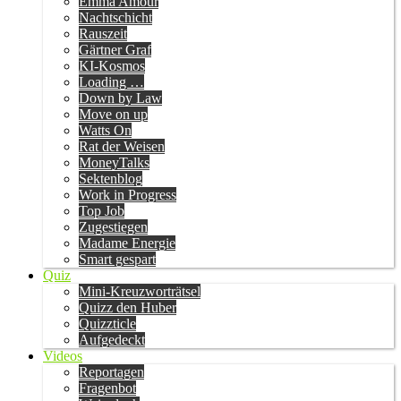
Emma Amour
Nachtschicht
Rauszeit
Gärtner Graf
KI-Kosmos
Loading …
Down by Law
Move on up
Watts On
Rat der Weisen
MoneyTalks
Sektenblog
Work in Progress
Top Job
Zugestiegen
Madame Energie
Smart gespart
Quiz
Mini-Kreuzworträtsel
Quizz den Huber
Quizzticle
Aufgedeckt
Videos
Reportagen
Fragenbot