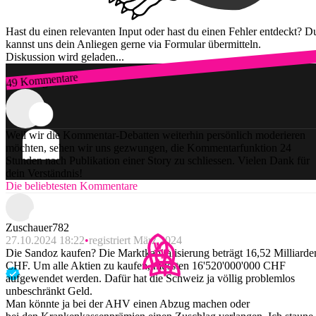
Hast du einen relevanten Input oder hast du einen Fehler entdeckt? D
kannst uns dein Anliegen gerne via Formular übermitteln.
Diskussion wird geladen...
49 Kommentare
Zum Login
Weil wir die Kommentar-Debatten weiterhin persönlich moderieren
möchten, sehen wir uns gezwungen, die Kommentarfunktion 24
Stunden nach Publikation einer Story zu schliessen. Vielen Dank für
dein Verständnis!
Die beliebtesten Kommentare
Zuschauer782
27.10.2024 18:22
registriert März 2024
Die Sandoz kaufen? Die Marktkapitalisierung beträgt 16,52 Milliarde
CHF. Um alle Aktien zu kaufen, müssten 16'520'000'000 CHF
aufgewendet werden. Dafür hat die Schweiz ja völlig problemlos
unbeschränkt Geld.
Man könnte ja bei der AHV einen Abzug machen oder