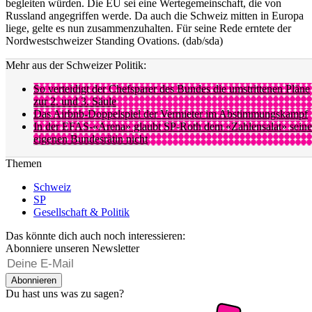
begleiten würden. Die EU sei eine Wertegemeinschaft, die von
Russland angegriffen werde. Da auch die Schweiz mitten in Europa
liege, gelte es nun zusammenzuhalten. Für seine Rede erntete der
Nordwestschweizer Standing Ovations. (dab/sda)
Mehr aus der Schweizer Politik:
So verteidigt der Chefsparer des Bundes die umstrittenen Pläne
zur 2. und 3. Säule
Das Airbnb-Doppelspiel der Vermieter im Abstimmungskampf
In der EFAS-«Arena» glaubt SP-Roth dem «Zahlensalat» seine
eigenen Bundesrätin nicht
Themen
Schweiz
SP
Gesellschaft & Politik
Das könnte dich auch noch interessieren:
Abonniere unseren Newsletter
Abonnieren
Du hast uns was zu sagen?