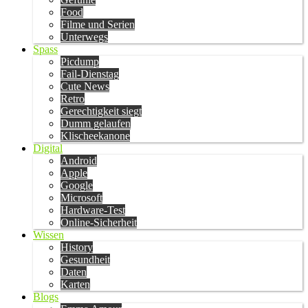
Food
Filme und Serien
Unterwegs
Spass
Picdump
Fail-Dienstag
Cute News
Retro
Gerechtigkeit siegt
Dumm gelaufen
Klischeekanone
Digital
Android
Apple
Google
Microsoft
Hardware-Test
Online-Sicherheit
Wissen
History
Gesundheit
Daten
Karten
Blogs