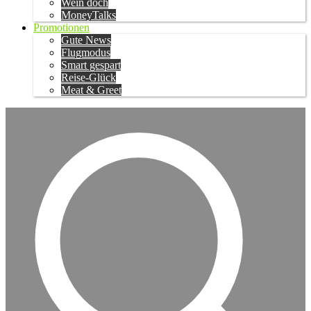
Wein doch
MoneyTalks
Promotionen
Gute News
Flugmodus
Smart gespart
Reise-Glück
Meat & Greet