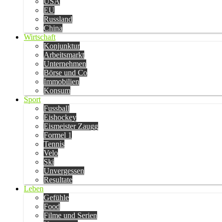
USA
EU
Russland
China
Wirtschaft
Konjunktur
Arbeitsmarkt
Unternehmen
Börse und Co
Immobilien
Konsum
Sport
Fussball
Eishockey
Eismeister Zaugg
Formel 1
Tennis
Velo
Ski
Unvergessen
Resultate
Leben
Gefühle
Food
Filme und Serien