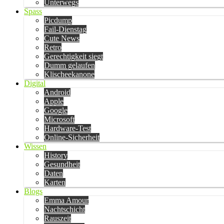
Unterwegs
Spass
Picdump
Fail-Dienstag
Cute News
Retro
Gerechtigkeit siegt
Dumm gelaufen
Klischeekanone
Digital
Android
Apple
Google
Microsoft
Hardware-Test
Online-Sicherheit
Wissen
History
Gesundheit
Daten
Karten
Blogs
Emma Amour
Nachtschicht
Rauszeit