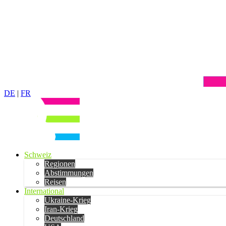
DE
|
FR
Schweiz
Regionen
Abstimmungen
Reisen
International
Ukraine-Krieg
Iran-Krieg
Deutschland