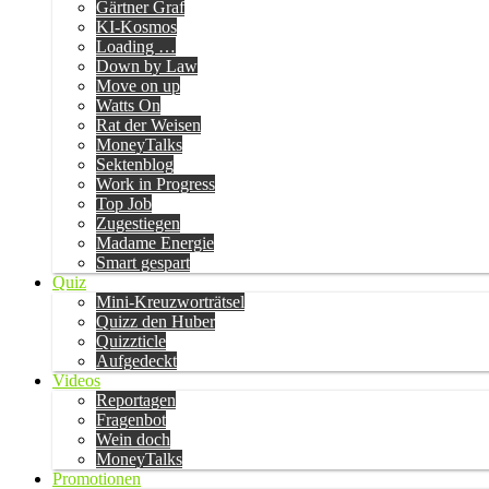
Gärtner Graf
KI-Kosmos
Loading …
Down by Law
Move on up
Watts On
Rat der Weisen
MoneyTalks
Sektenblog
Work in Progress
Top Job
Zugestiegen
Madame Energie
Smart gespart
Quiz
Mini-Kreuzworträtsel
Quizz den Huber
Quizzticle
Aufgedeckt
Videos
Reportagen
Fragenbot
Wein doch
MoneyTalks
Promotionen