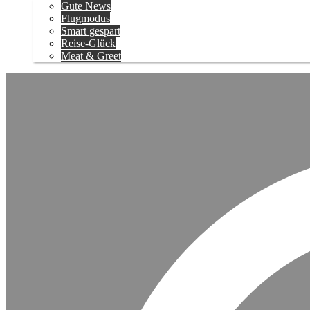
Gute News
Flugmodus
Smart gespart
Reise-Glück
Meat & Greet