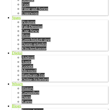
Food
Filme und Serien
Unterwegs
Spass
Picdump
Fail-Dienstag
Cute News
Retro
Gerechtigkeit siegt
Dumm gelaufen
Klischeekanone
Digital
Android
Apple
Google
Microsoft
Hardware-Test
Online-Sicherheit
Wissen
History
Gesundheit
Daten
Karten
Blogs