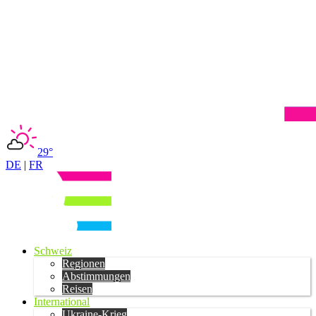
29°
DE
|
FR
Schweiz
Regionen
Abstimmungen
Reisen
International
Ukraine-Krieg