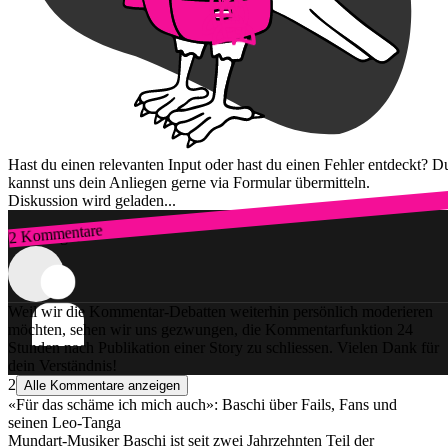
Hast du einen relevanten Input oder hast du einen Fehler entdeckt? D
kannst uns dein Anliegen gerne via Formular übermitteln.
Diskussion wird geladen...
2 Kommentare
Zum Login
Weil wir die Kommentar-Debatten weiterhin persönlich moderieren
möchten, sehen wir uns gezwungen, die Kommentarfunktion 24
Stunden nach Publikation einer Story zu schliessen. Vielen Dank für
dein Verständnis!
2
Alle Kommentare anzeigen
«Für das schäme ich mich auch»: Baschi über Fails, Fans und
seinen Leo-Tanga
Mundart-Musiker Baschi ist seit zwei Jahrzehnten Teil der