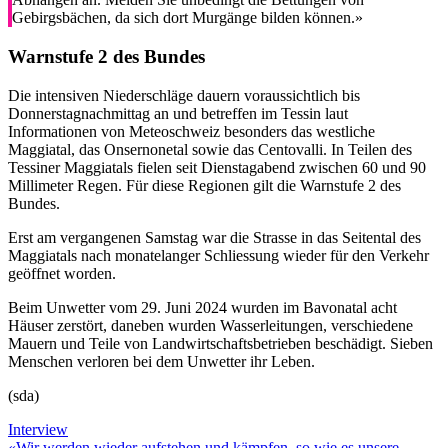
Gebirgsbächen, da sich dort Murgänge bilden können.»
Warnstufe 2 des Bundes
Die intensiven Niederschläge dauern voraussichtlich bis
Donnerstagnachmittag an und betreffen im Tessin laut
Informationen von Meteoschweiz besonders das westliche
Maggiatal, das Onsernonetal sowie das Centovalli. In Teilen des
Tessiner Maggiatals fielen seit Dienstagabend zwischen 60 und 90
Millimeter Regen. Für diese Regionen gilt die Warnstufe 2 des
Bundes.
Erst am vergangenen Samstag war die Strasse in das Seitental des
Maggiatals nach monatelanger Schliessung wieder für den Verkehr
geöffnet worden.
Beim Unwetter vom 29. Juni 2024 wurden im Bavonatal acht
Häuser zerstört, daneben wurden Wasserleitungen, verschiedene
Mauern und Teile von Landwirtschaftsbetrieben beschädigt. Sieben
Menschen verloren bei dem Unwetter ihr Leben.
(sda)
Interview
«Wir werden wieder aufstehen und kämpfen, so wie es unsere