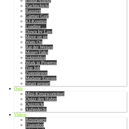
Emma Amour
Nachtschicht
Rauszeit
Gärtner Graf
KI-Kosmos
Loading …
Down by Law
Move on up
Watts On
Rat der Weisen
MoneyTalks
Sektenblog
Work in Progress
Top Job
Zugestiegen
Madame Energie
Smart gespart
Quiz
Mini-Kreuzworträtsel
Quizz den Huber
Quizzticle
Aufgedeckt
Videos
Reportagen
Fragenbot