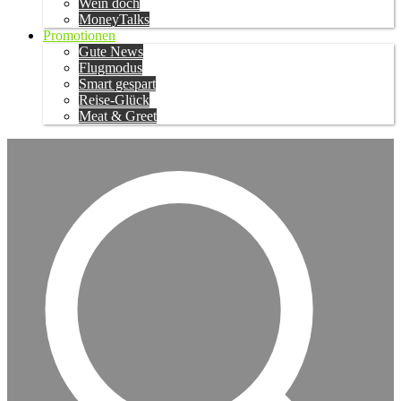
Wein doch
MoneyTalks
Promotionen
Gute News
Flugmodus
Smart gespart
Reise-Glück
Meat & Greet