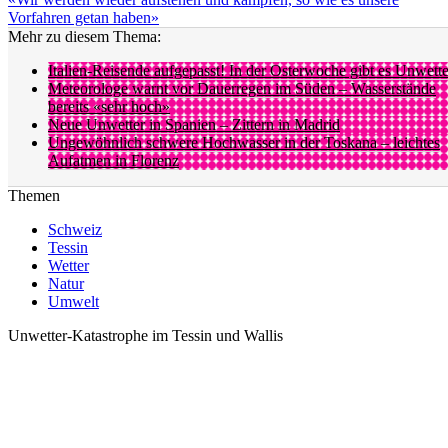
Vorfahren getan haben»
Mehr zu diesem Thema:
Italien-Reisende aufgepasst! In der Osterwoche gibt es Unwette
Meteorologe warnt vor Dauerregen im Süden – Wasserstände
bereits «sehr hoch»
Neue Unwetter in Spanien – Zittern in Madrid
Ungewöhnlich schwere Hochwasser in der Toskana – leichtes
Aufatmen in Florenz
Themen
Schweiz
Tessin
Wetter
Natur
Umwelt
Unwetter-Katastrophe im Tessin und Wallis