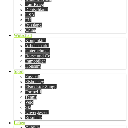
Iran-Krieg
Deutschland
USA
EU
Russland
China
Wirtschaft
Konjunktur
Arbeitsmarkt
Unternehmen
Börse und Co
Immobilien
Konsum
Sport
Fussball
Eishockey
Eismeister Zaugg
Formel 1
Tennis
Velo
Ski
Unvergessen
Resultate
Leben
Gefühle