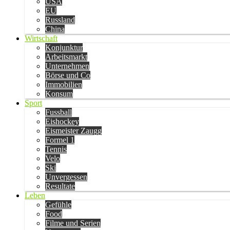
USA
EU
Russland
China
Wirtschaft
Konjunktur
Arbeitsmarkt
Unternehmen
Börse und Co
Immobilien
Konsum
Sport
Fussball
Eishockey
Eismeister Zaugg
Formel 1
Tennis
Velo
Ski
Unvergessen
Resultate
Leben
Gefühle
Food
Filme und Serien