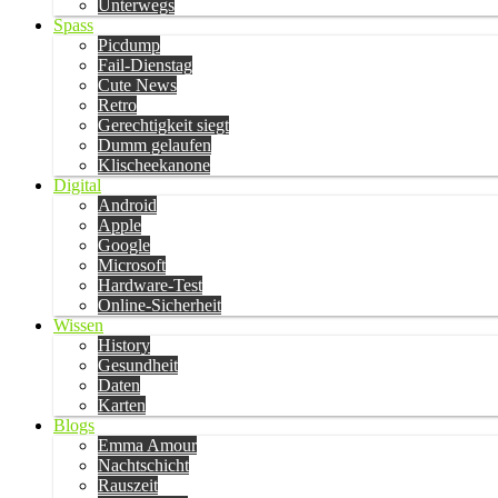
Unterwegs
Spass
Picdump
Fail-Dienstag
Cute News
Retro
Gerechtigkeit siegt
Dumm gelaufen
Klischeekanone
Digital
Android
Apple
Google
Microsoft
Hardware-Test
Online-Sicherheit
Wissen
History
Gesundheit
Daten
Karten
Blogs
Emma Amour
Nachtschicht
Rauszeit