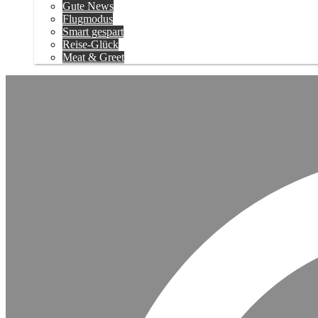
Gute News
Flugmodus
Smart gespart
Reise-Glück
Meat & Greet