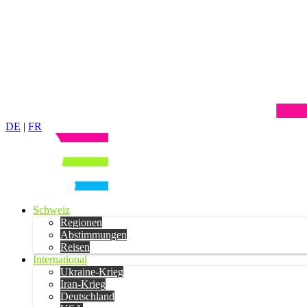
DE
|
FR
Schweiz
Regionen
Abstimmungen
Reisen
International
Ukraine-Krieg
Iran-Krieg
Deutschland