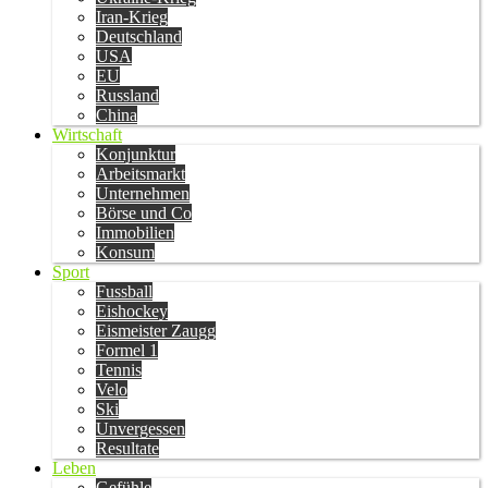
Iran-Krieg
Deutschland
USA
EU
Russland
China
Wirtschaft
Konjunktur
Arbeitsmarkt
Unternehmen
Börse und Co
Immobilien
Konsum
Sport
Fussball
Eishockey
Eismeister Zaugg
Formel 1
Tennis
Velo
Ski
Unvergessen
Resultate
Leben
Gefühle