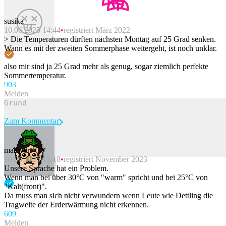
susika
10.06.2025 14:44
registriert März 2022
> Die Temperaturen dürften nächsten Montag auf 25 Grad senken.
Wann es mit der zweiten Sommerphase weitergeht, ist noch unklar.
also mir sind ja 25 Grad mehr als genug, sogar ziemlich perfekte
Sommertemperatur.
90
3
Melden
Zum Kommentar
makwert
10.06.2025 15:18
registriert November 2023
Beitrag melden
Unsere Sprache hat ein Problem.
Wenn man bei über 30°C von "warm" spricht und bei 25°C von
"Kalt(front)".
Da muss man sich nicht verwundern wenn Leute wie Dettling die
Tragweite der Erderwärmung nicht erkennen.
60
9
Melden