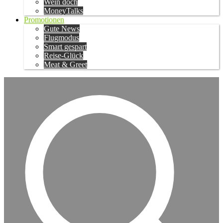
Wein doch
MoneyTalks
Promotionen
Gute News
Flugmodus
Smart gespart
Reise-Glück
Meat & Greet