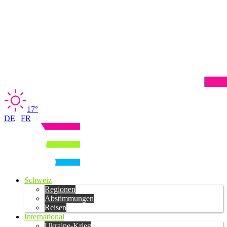
17°
DE
|
FR
Schweiz
Regionen
Abstimmungen
Reisen
International
Ukraine-Krieg