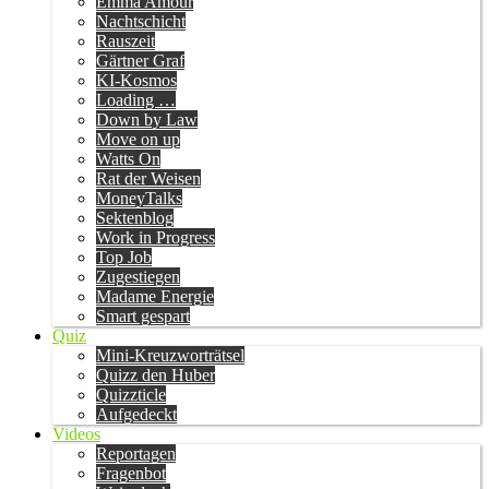
Emma Amour
Nachtschicht
Rauszeit
Gärtner Graf
KI-Kosmos
Loading …
Down by Law
Move on up
Watts On
Rat der Weisen
MoneyTalks
Sektenblog
Work in Progress
Top Job
Zugestiegen
Madame Energie
Smart gespart
Quiz
Mini-Kreuzworträtsel
Quizz den Huber
Quizzticle
Aufgedeckt
Videos
Reportagen
Fragenbot