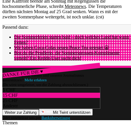
Eine Kaltfront beende am Sonntag mit Regengüssen die
hochsommerliche Phase, schreibt
Meteonews
. Die Temperaturen
dürften nächsten Montag auf 25 Grad senken. Wann es mit der
zweiten Sommerphase weitergeht, ist noch unklar. (cst)
Passend dazu:
Die Sommerferien starten bald – doch welches Land hat wann
Ferien?
Wir haben Coca-Colas neuen Peace Tea getestet 😬
Bist du die Pendlerin, die Sommersprossen-Komplimente
verteilt? Ein Reddit-User sucht dich!
DANKE FÜR DIE ♥
Würdest du gerne watson und unseren Journalismus
unterstützen?
Mehr erfahren
(Du wirst umgeleitet, um die Zahlung abzuschliessen.)
5 CHF
15 CHF
25 CHF
Anderer
Weiter zur Zahlung
Mit Twint unterstützen
Oder unterstütze uns per
Banküberweisung
.
Themen