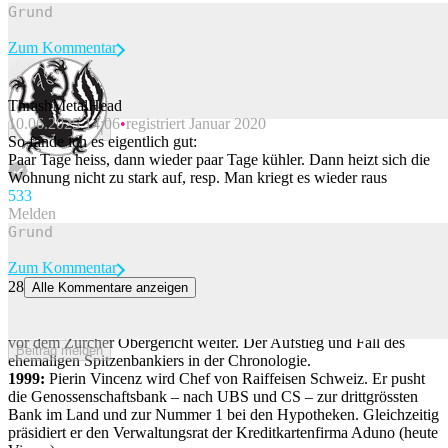
Zum Kommentar
ThrashMetalHead
10.06.2025 14:06
registriert Januar 2020
Beitrag melden
So fände ich es eigentlich gut:
Paar Tage heiss, dann wieder paar Tage kühler. Dann heizt sich die
Wohnung nicht zu stark auf, resp. Man kriegt es wieder raus
53
3
Melden
Zum Kommentar
28
Alle Kommentare anzeigen
Pierin Vincenz – der Absturz vom Topbanker zum Angeklagten
Der Prozess gegen Pierin Vincenz und weitere Angeklagte geht nun
vor dem Zürcher Obergericht weiter. Der Aufstieg und Fall des
Beitrag melden
ehemaligen Spitzenbankiers in der Chronologie.
1999:
Pierin Vincenz wird Chef von Raiffeisen Schweiz. Er pusht
die Genossenschaftsbank – nach UBS und CS – zur drittgrössten
Bank im Land und zur Nummer 1 bei den Hypotheken. Gleichzeitig
präsidiert er den Verwaltungsrat der Kreditkartenfirma Aduno (heute