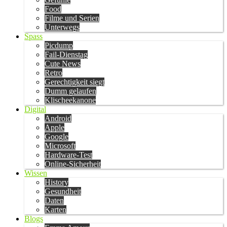
Food
Filme und Serien
Unterwegs
Spass
Picdump
Fail-Dienstag
Cute News
Retro
Gerechtigkeit siegt
Dumm gelaufen
Klischeekanone
Digital
Android
Apple
Google
Microsoft
Hardware-Test
Online-Sicherheit
Wissen
History
Gesundheit
Daten
Karten
Blogs