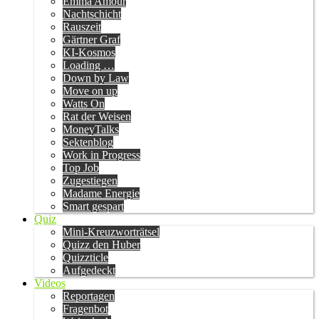
Emma Amour
Nachtschicht
Rauszeit
Gärtner Graf
KI-Kosmos
Loading …
Down by Law
Move on up
Watts On
Rat der Weisen
MoneyTalks
Sektenblog
Work in Progress
Top Job
Zugestiegen
Madame Energie
Smart gespart
Quiz
Mini-Kreuzworträtsel
Quizz den Huber
Quizzticle
Aufgedeckt
Videos
Reportagen
Fragenbot