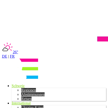
26°
DE
|
FR
Schweiz
Regionen
Abstimmungen
Reisen
International
Ukraine-Krieg