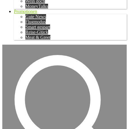
Wein doch
MoneyTalks
Promotionen
Gute News
Flugmodus
Smart gespart
Reise-Glück
Meat & Greet