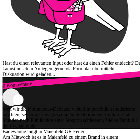
Hast du einen relevanten Input oder hast du einen Fehler entdeckt? D
kannst uns dein Anliegen gerne via Formular übermitteln.
Diskussion wird geladen...
0 Kommentare
Zum Login
Weil wir die Kommentar-Debatten weiterhin persönlich moderieren
möchten, sehen wir uns gezwungen, die Kommentarfunktion 24
Stunden nach Publikation einer Story zu schliessen. Vielen Dank für
dein Verständnis!
Badewanne fängt in Maienfeld GR Feuer
Am Mittwoch ist es in Maienfeld zu einem Brand in einem