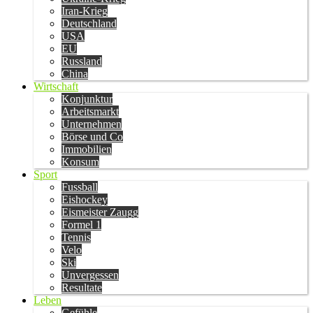
Iran-Krieg
Deutschland
USA
EU
Russland
China
Wirtschaft
Konjunktur
Arbeitsmarkt
Unternehmen
Börse und Co
Immobilien
Konsum
Sport
Fussball
Eishockey
Eismeister Zaugg
Formel 1
Tennis
Velo
Ski
Unvergessen
Resultate
Leben
Gefühle