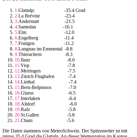
Glattalp: -35.4 Grad
La Brévine -23.4
Andermatt -21.5
Samedan -16.1
Elm -12.0
Engelberg -11.4
Frutigen -11.2
Langnau im Emmental -8.8
Thierachern -8.3
Ilanz -8.0
Visp -7.8
Meiringen -7.5
Zürich Flughafen -7.4
Linthal -7.4
Bern-Belpmoos -7.0
Glarus -6.5
Interlaken -6.4
Altdorf -6.0
Rafz -5.8
St.Gallen -5.8
Cham -5.6
Die Daten stammen von MeteoSchweiz. Der Spitzenreiter ist mit
minus 35,4 Grad die Glattalp. An dieser Wetterstation im Kanton