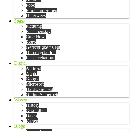
Food
Filme und Serien
Unterwegs
Spass
Picdump
Fail-Dienstag
Cute News
Retro
Gerechtigkeit siegt
Dumm gelaufen
Klischeekanone
Digital
Android
Apple
Google
Microsoft
Hardware-Test
Online-Sicherheit
Wissen
History
Gesundheit
Daten
Karten
Blogs