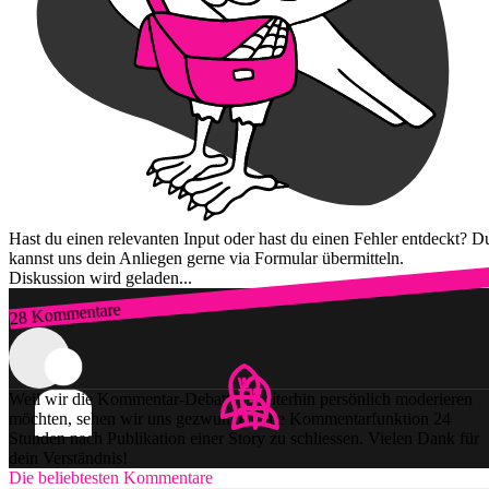
Hast du einen relevanten Input oder hast du einen Fehler entdeckt? D
kannst uns dein Anliegen gerne via Formular übermitteln.
Diskussion wird geladen...
28 Kommentare
Zum Login
Weil wir die Kommentar-Debatten weiterhin persönlich moderieren
möchten, sehen wir uns gezwungen, die Kommentarfunktion 24
Stunden nach Publikation einer Story zu schliessen. Vielen Dank für
dein Verständnis!
Die beliebtesten Kommentare