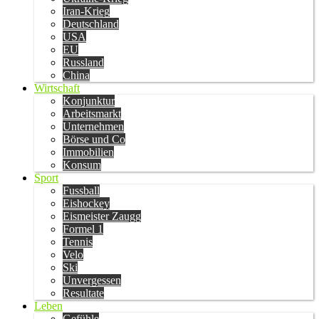
Iran-Krieg
Deutschland
USA
EU
Russland
China
Wirtschaft
Konjunktur
Arbeitsmarkt
Unternehmen
Börse und Co
Immobilien
Konsum
Sport
Fussball
Eishockey
Eismeister Zaugg
Formel 1
Tennis
Velo
Ski
Unvergessen
Resultate
Leben
Gefühle