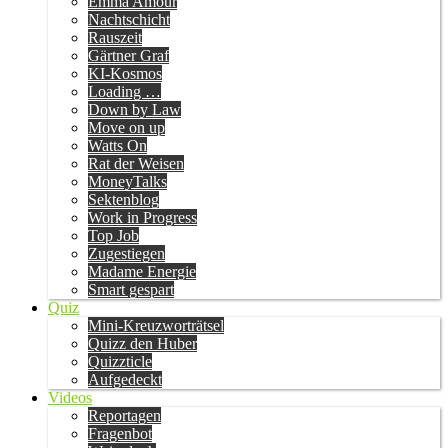
Emma Amour
Nachtschicht
Rauszeit
Gärtner Graf
KI-Kosmos
Loading …
Down by Law
Move on up
Watts On
Rat der Weisen
MoneyTalks
Sektenblog
Work in Progress
Top Job
Zugestiegen
Madame Energie
Smart gespart
Quiz
Mini-Kreuzworträtsel
Quizz den Huber
Quizzticle
Aufgedeckt
Videos
Reportagen
Fragenbot