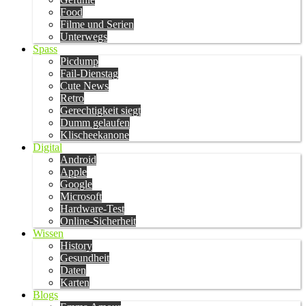
Food
Filme und Serien
Unterwegs
Spass
Picdump
Fail-Dienstag
Cute News
Retro
Gerechtigkeit siegt
Dumm gelaufen
Klischeekanone
Digital
Android
Apple
Google
Microsoft
Hardware-Test
Online-Sicherheit
Wissen
History
Gesundheit
Daten
Karten
Blogs