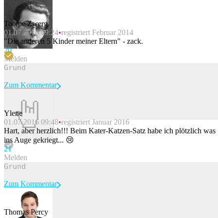
Toerpe Zwerg
01.07.2016 09:24
registriert Februar 2014
"Die anderen 5 Kinder meiner Eltern" - zack.
2
0
Melden
Zum Kommentar
Ylene
01.07.2016 09:48
registriert Januar 2016
Beitrag melden
Hart, aber herzlich!!! Beim Kater-Katzen-Satz habe ich plötzlich was
ins Auge gekriegt... 😢
2
1
Melden
Zum Kommentar
Thomas Percy