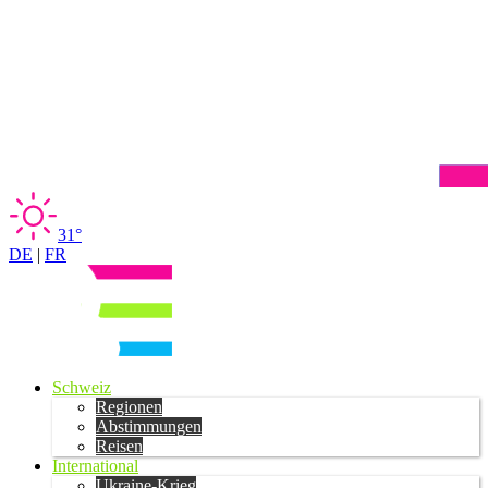
31°
DE
|
FR
Schweiz
Regionen
Abstimmungen
Reisen
International
Ukraine-Krieg