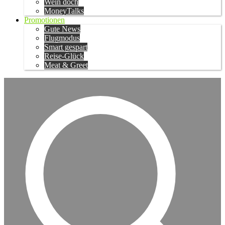
Wein doch
MoneyTalks
Promotionen
Gute News
Flugmodus
Smart gespart
Reise-Glück
Meat & Greet