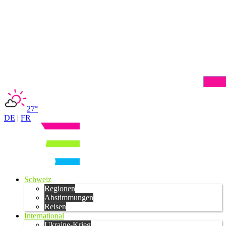
27°
DE
|
FR
Schweiz
Regionen
Abstimmungen
Reisen
International
Ukraine-Krieg