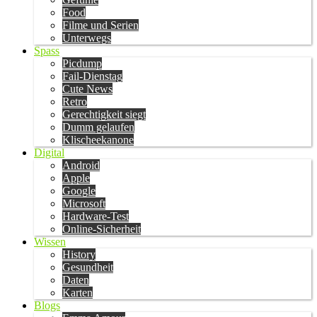
Food
Filme und Serien
Unterwegs
Spass
Picdump
Fail-Dienstag
Cute News
Retro
Gerechtigkeit siegt
Dumm gelaufen
Klischeekanone
Digital
Android
Apple
Google
Microsoft
Hardware-Test
Online-Sicherheit
Wissen
History
Gesundheit
Daten
Karten
Blogs