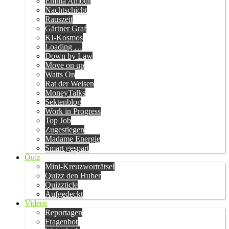
Emma Amour
Nachtschicht
Rauszeit
Gärtner Graf
KI-Kosmos
Loading …
Down by Law
Move on up
Watts On
Rat der Weisen
MoneyTalks
Sektenblog
Work in Progress
Top Job
Zugestiegen
Madame Energie
Smart gespart
Quiz
Mini-Kreuzworträtsel
Quizz den Huber
Quizzticle
Aufgedeckt
Videos
Reportagen
Fragenbot