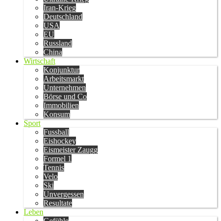
Iran-Krieg
Deutschland
USA
EU
Russland
China
Wirtschaft
Konjunktur
Arbeitsmarkt
Unternehmen
Börse und Co
Immobilien
Konsum
Sport
Fussball
Eishockey
Eismeister Zaugg
Formel 1
Tennis
Velo
Ski
Unvergessen
Resultate
Leben
Gefühle