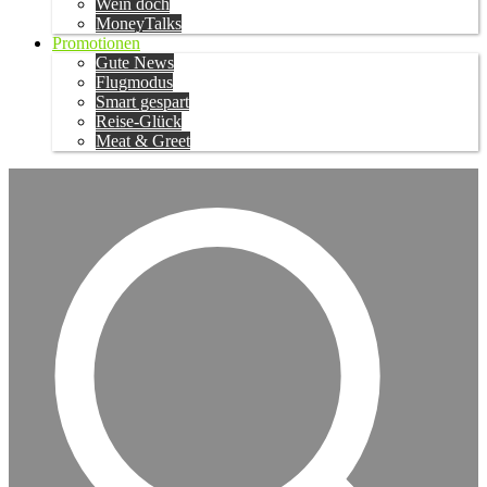
Wein doch
MoneyTalks
Promotionen
Gute News
Flugmodus
Smart gespart
Reise-Glück
Meat & Greet