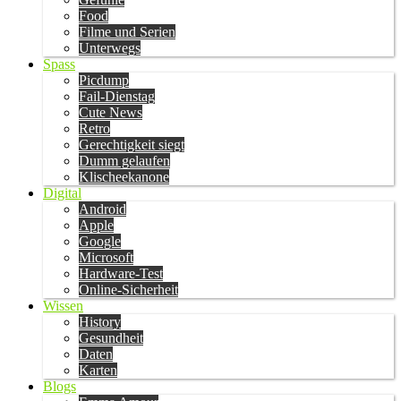
Food
Filme und Serien
Unterwegs
Spass
Picdump
Fail-Dienstag
Cute News
Retro
Gerechtigkeit siegt
Dumm gelaufen
Klischeekanone
Digital
Android
Apple
Google
Microsoft
Hardware-Test
Online-Sicherheit
Wissen
History
Gesundheit
Daten
Karten
Blogs