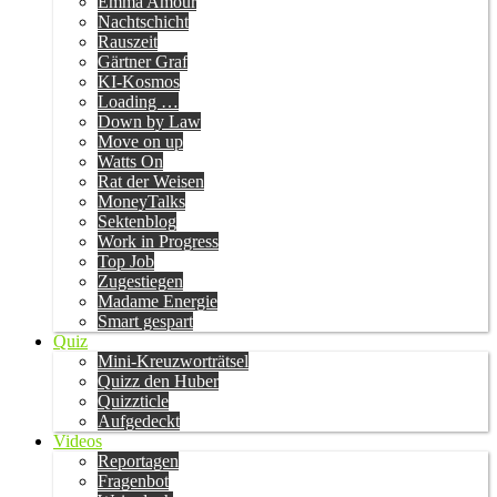
Emma Amour
Nachtschicht
Rauszeit
Gärtner Graf
KI-Kosmos
Loading …
Down by Law
Move on up
Watts On
Rat der Weisen
MoneyTalks
Sektenblog
Work in Progress
Top Job
Zugestiegen
Madame Energie
Smart gespart
Quiz
Mini-Kreuzworträtsel
Quizz den Huber
Quizzticle
Aufgedeckt
Videos
Reportagen
Fragenbot