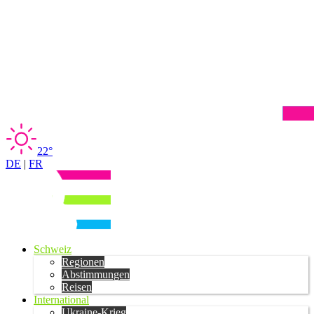
22°
DE
|
FR
Schweiz
Regionen
Abstimmungen
Reisen
International
Ukraine-Krieg