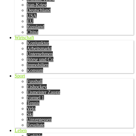
Iran-Krieg
Deutschland
USA
EU
Russland
China
Wirtschaft
Konjunktur
Arbeitsmarkt
Unternehmen
Börse und Co
Immobilien
Konsum
Sport
Fussball
Eishockey
Eismeister Zaugg
Formel 1
Tennis
Velo
Ski
Unvergessen
Resultate
Leben
Gefühle