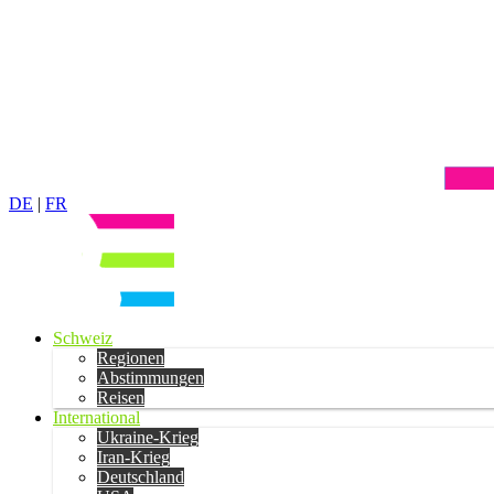
DE
|
FR
Schweiz
Regionen
Abstimmungen
Reisen
International
Ukraine-Krieg
Iran-Krieg
Deutschland