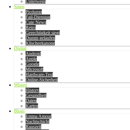
Unterwegs
Spass
Picdump
Fail-Dienstag
Cute News
Retro
Gerechtigkeit siegt
Dumm gelaufen
Klischeekanone
Digital
Android
Apple
Google
Microsoft
Hardware-Test
Online-Sicherheit
Wissen
History
Gesundheit
Daten
Karten
Blogs
Emma Amour
Nachtschicht
Rauszeit