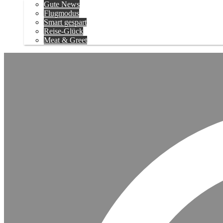
Gute News
Flugmodus
Smart gespart
Reise-Glück
Meat & Greet