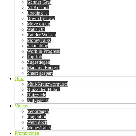
Gärtner Graf
KI-Kosmos
Loading …
Down by Law
Move on up
Watts On
Rat der Weisen
MoneyTalks
Sektenblog
Work in Progress
Top Job
Zugestiegen
Madame Energie
Smart gespart
Quiz
Mini-Kreuzworträtsel
Quizz den Huber
Quizzticle
Aufgedeckt
Videos
Reportagen
Fragenbot
Wein doch
MoneyTalks
Promotionen