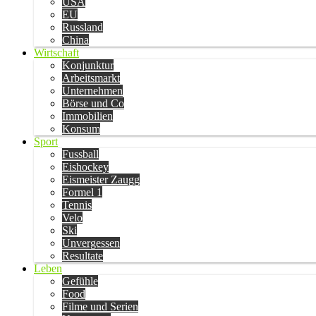
USA
EU
Russland
China
Wirtschaft
Konjunktur
Arbeitsmarkt
Unternehmen
Börse und Co
Immobilien
Konsum
Sport
Fussball
Eishockey
Eismeister Zaugg
Formel 1
Tennis
Velo
Ski
Unvergessen
Resultate
Leben
Gefühle
Food
Filme und Serien