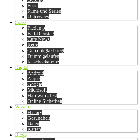
Food
Filme und Serien
Unterwegs
Spass
Picdump
Fail-Dienstag
Cute News
Retro
Gerechtigkeit siegt
Dumm gelaufen
Klischeekanone
Digital
Android
Apple
Google
Microsoft
Hardware-Test
Online-Sicherheit
Wissen
History
Gesundheit
Daten
Karten
Blogs