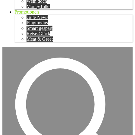
Wein doch
MoneyTalks
Promotionen
Gute News
Flugmodus
Smart gespart
Reise-Glück
Meat & Greet