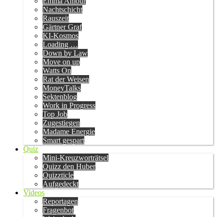
Emma Amour
Nachtschicht
Rauszeit
Gärtner Graf
KI-Kosmos
Loading …
Down by Law
Move on up
Watts On
Rat der Weisen
MoneyTalks
Sektenblog
Work in Progress
Top Job
Zugestiegen
Madame Energie
Smart gespart
Quiz
Mini-Kreuzworträtsel
Quizz den Huber
Quizzticle
Aufgedeckt
Videos
Reportagen
Fragenbot