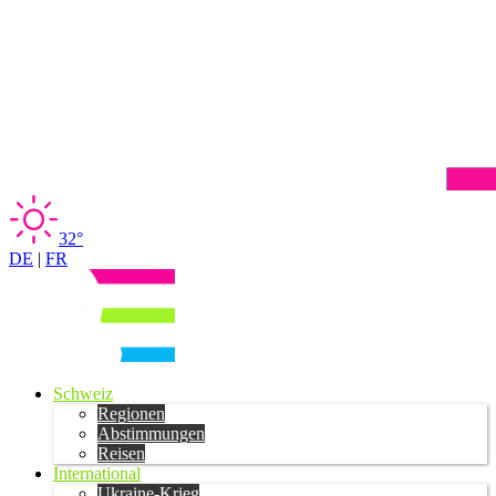
32°
DE
|
FR
Schweiz
Regionen
Abstimmungen
Reisen
International
Ukraine-Krieg