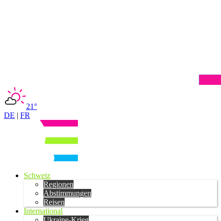
21°
DE
|
FR
Schweiz
Regionen
Abstimmungen
Reisen
International
Ukraine-Krieg