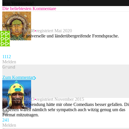
dein Verständnis!
Die beliebtesten Kommentare
Orula
09.01.2021 06:08
registriert Mai 2020
Fluchen, die universelle und länderübergreifende Fremdsprache.
111
2
Melden
Zum Kommentar
supremewash
08.01.2021 20:23
registriert November 2015
Beitrag melden
Ich glaube die Sendung hätte mir ohne Comedians besser gefallen. Di
Experten waren nämlich sehr sympatisch auch witzig genug um das
Format mitzutragen.
24
1
Melden