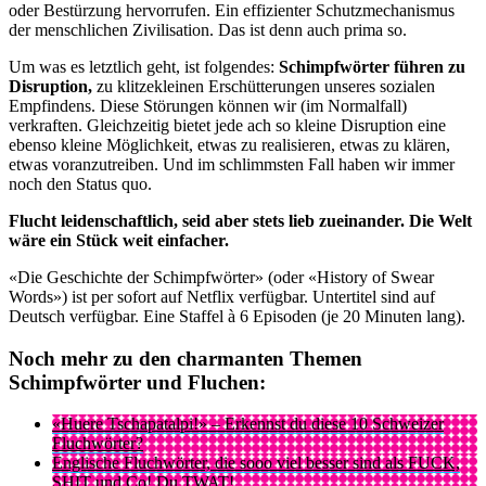
oder Bestürzung hervorrufen. Ein effizienter Schutzmechanismus
der menschlichen Zivilisation. Das ist denn auch prima so.
Um was es letztlich geht, ist folgendes:
Schimpfwörter führen zu
Disruption,
zu klitzekleinen Erschütterungen unseres sozialen
Empfindens. Diese Störungen können wir (im Normalfall)
verkraften. Gleichzeitig bietet jede ach so kleine Disruption eine
ebenso kleine Möglichkeit, etwas zu realisieren, etwas zu klären,
etwas voranzutreiben. Und im schlimmsten Fall haben wir immer
noch den Status quo.
Flucht leidenschaftlich, seid aber stets lieb zueinander. Die Welt
wäre ein Stück weit einfacher.
«Die Geschichte der Schimpfwörter» (oder «History of Swear
Words») ist per sofort auf Netflix verfügbar. Untertitel sind auf
Deutsch verfügbar. Eine Staffel à 6 Episoden (je 20 Minuten lang).
Noch mehr zu den charmanten Themen
Schimpfwörter und Fluchen:
«Huere Tschapatalpi!» – Erkennst du diese 10 Schweizer
Fluchwörter?
Englische Fluchwörter, die sooo viel besser sind als FUCK,
SHIT und Co! Du TWAT!