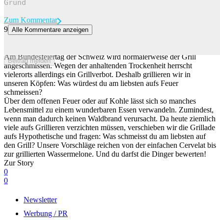
Zum Kommentar
9
Alle Kommentare anzeigen
Das Grillfest fällt heute leider ins Wasser, deshalb: Was ist dein
Lieblingsgrillgut?
Am Bundesfeiertag der Schweiz wird normalerweise der Grill
Beitrag melden
angeschmissen. Wegen der anhaltenden Trockenheit herrscht
vielerorts allerdings ein Grillverbot. Deshalb grillieren wir in
unseren Köpfen: Was würdest du am liebsten aufs Feuer
schmeissen?
Über dem offenen Feuer oder auf Kohle lässt sich so manches
Lebensmittel zu einem wunderbaren Essen verwandeln. Zumindest,
wenn man dadurch keinen Waldbrand verursacht. Da heute ziemlich
viele aufs Grillieren verzichten müssen, verschieben wir die Grillade
aufs Hypothetische und fragen: Was schmeisst du am liebsten auf
den Grill? Unsere Vorschläge reichen von der einfachen Cervelat bis
zur grillierten Wassermelone. Und du darfst die Dinger bewerten!
Zur Story
0
0
Newsletter
Werbung / PR