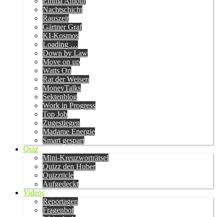
Emma Amour
Nachtschicht
Rauszeit
Gärtner Graf
KI-Kosmos
Loading …
Down by Law
Move on up
Watts On
Rat der Weisen
MoneyTalks
Sektenblog
Work in Progress
Top Job
Zugestiegen
Madame Energie
Smart gespart
Quiz
Mini-Kreuzworträtsel
Quizz den Huber
Quizzticle
Aufgedeckt
Videos
Reportagen
Fragenbot