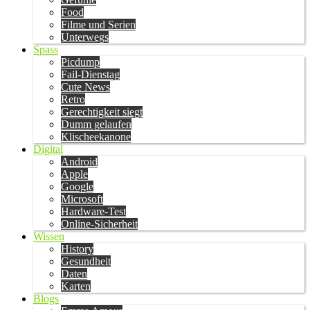
Food
Filme und Serien
Unterwegs
Spass
Picdump
Fail-Dienstag
Cute News
Retro
Gerechtigkeit siegt
Dumm gelaufen
Klischeekanone
Digital
Android
Apple
Google
Microsoft
Hardware-Test
Online-Sicherheit
Wissen
History
Gesundheit
Daten
Karten
Blogs