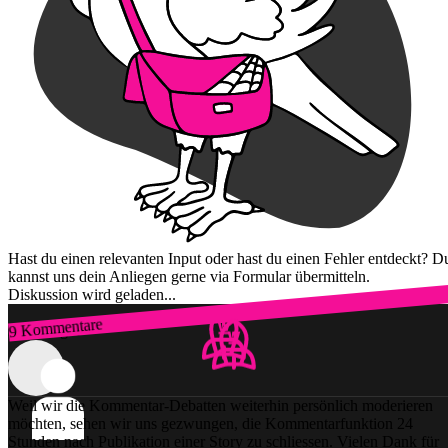
Hast du einen relevanten Input oder hast du einen Fehler entdeckt? D
kannst uns dein Anliegen gerne via Formular übermitteln.
Diskussion wird geladen...
9 Kommentare
Zum Login
Weil wir die Kommentar-Debatten weiterhin persönlich moderieren
möchten, sehen wir uns gezwungen, die Kommentarfunktion 24
Stunden nach Publikation einer Story zu schliessen. Vielen Dank für