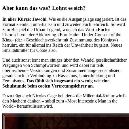
Aber kann das was? Lohnt es sich?
In aller Kürze: Jawohl.
Wie es die Ausgangslage suggeriert, ist das
Format ziemlich unterhaltsam und zuweilen auch lehrreich. So wird
zum Beispiel die Urban Legend, wonach das Wort
«Fuck»
historisch von der Abkürzung «
F
ornication
U
nder
C
onsent of the
K
ing» (dt.: «Geschlechtsverkehr mit Zustimmung des Königs»)
herrührt, ein für allemal ins Reich der Unwahrheit bugsiert. Neues
Smalltalkfutter für Coole also.
Und auch sonst lernt man einiges über den Wandel gesellschaftlicher
Prägungen von Schimpfwörtern und wird dabei für teils
überraschende Verstrickungen und Zusammenhänge sensibilisiert –
gerade auch in Verbindung zu Rassismus, Unterdrückung und
Feminismus.
Das fühlt sich insgesamt ein wenig wie eine
Schulstunde beim coolen Vertretungslehrer an.
Dazu trägt auch Nicolas Cage bei, der – die Millennial-Kultur wird's
den Machern danken – subtil zum «Most Interesting Man in the
World» heraufstilisiert wird.