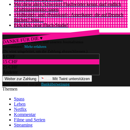
Wer diese alten Schweizer Fluchwörter kennt, darf endlich
«Fudimangöögis» sagen
«Volltrottel» und «Peniskopf»: Amerikaner, die auf Deutsch
fluchen? Süss ...
Fick dich, neue Fluch-Studie!
DANKE FÜR DIE ♥
Würdest du gerne watson und unseren Journalismus
unterstützen?
Mehr erfahren
(Du wirst umgeleitet, um die Zahlung abzuschliessen.)
5 CHF
15 CHF
25 CHF
Anderer
Weiter zur Zahlung
Mit Twint unterstützen
Oder unterstütze uns per
Banküberweisung
.
Themen
Spass
Leben
Netflix
Kommentar
Filme und Serien
Streaming