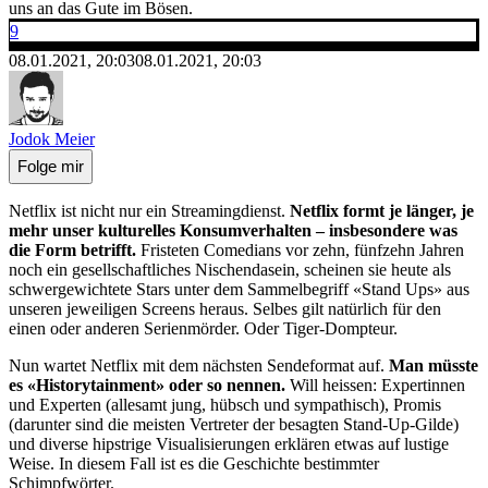
uns an das Gute im Bösen.
9
08.01.2021, 20:03
08.01.2021, 20:03
Jodok Meier
Folge mir
Netflix ist nicht nur ein Streamingdienst.
Netflix formt je länger, je
mehr unser kulturelles Konsumverhalten – insbesondere was
die Form betrifft.
Fristeten Comedians vor zehn, fünfzehn Jahren
noch ein gesellschaftliches Nischendasein, scheinen sie heute als
schwergewichtete Stars unter dem Sammelbegriff «Stand Ups» aus
unseren jeweiligen Screens heraus. Selbes gilt natürlich für den
einen oder anderen Serienmörder. Oder Tiger-Dompteur.
Nun wartet Netflix mit dem nächsten Sendeformat auf.
Man müsste
es «Historytainment» oder so nennen.
Will heissen: Expertinnen
und Experten (allesamt jung, hübsch und sympathisch), Promis
(darunter sind die meisten Vertreter der besagten Stand-Up-Gilde)
und diverse hipstrige Visualisierungen erklären etwas auf lustige
Weise. In diesem Fall ist es die Geschichte bestimmter
Schimpfwörter.