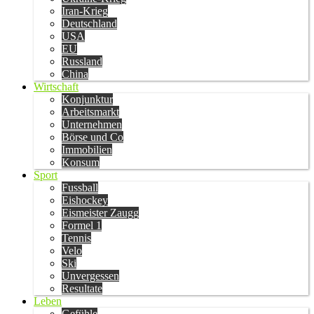
Iran-Krieg
Deutschland
USA
EU
Russland
China
Wirtschaft
Konjunktur
Arbeitsmarkt
Unternehmen
Börse und Co
Immobilien
Konsum
Sport
Fussball
Eishockey
Eismeister Zaugg
Formel 1
Tennis
Velo
Ski
Unvergessen
Resultate
Leben
Gefühle