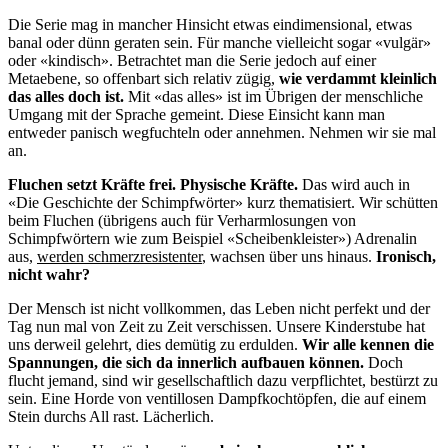
Die Serie mag in mancher Hinsicht etwas eindimensional, etwas
banal oder dünn geraten sein. Für manche vielleicht sogar «vulgär»
oder «kindisch». Betrachtet man die Serie jedoch auf einer
Metaebene, so offenbart sich relativ zügig,
wie verdammt kleinlich
das alles doch ist.
Mit «das alles» ist im Übrigen der menschliche
Umgang mit der Sprache gemeint. Diese Einsicht kann man
entweder panisch wegfuchteln oder annehmen. Nehmen wir sie mal
an.
Fluchen setzt Kräfte frei. Physische Kräfte.
Das wird auch in
«Die Geschichte der Schimpfwörter» kurz thematisiert. Wir schütten
beim Fluchen (übrigens auch für Verharmlosungen von
Schimpfwörtern wie zum Beispiel «Scheibenkleister») Adrenalin
aus,
werden schmerzresistenter
, wachsen über uns hinaus.
Ironisch,
nicht wahr?
Der Mensch ist nicht vollkommen, das Leben nicht perfekt und der
Tag nun mal von Zeit zu Zeit verschissen. Unsere Kinderstube hat
uns derweil gelehrt, dies demütig zu erdulden.
Wir alle kennen die
Spannungen, die sich da innerlich aufbauen können.
Doch
flucht jemand, sind wir gesellschaftlich dazu verpflichtet, bestürzt zu
sein. Eine Horde von ventillosen Dampfkochtöpfen, die auf einem
Stein durchs All rast. Lächerlich.