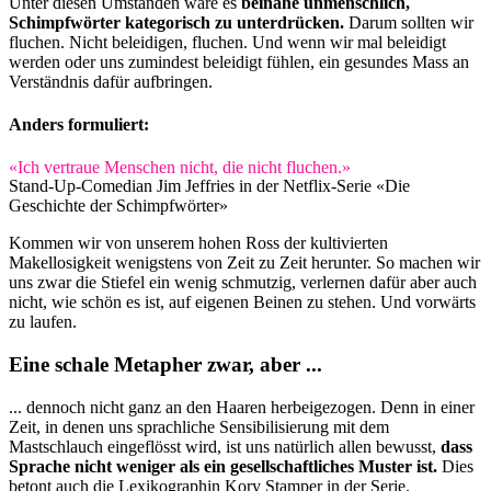
Unter diesen Umständen wäre es
beinahe unmenschlich,
Schimpfwörter kategorisch zu unterdrücken.
Darum sollten wir
fluchen. Nicht beleidigen, fluchen. Und wenn wir mal beleidigt
werden oder uns zumindest beleidigt fühlen, ein gesundes Mass an
Verständnis dafür aufbringen.
Anders formuliert:
«Ich vertraue Menschen nicht, die nicht fluchen.»
Stand-Up-Comedian Jim Jeffries in der Netflix-Serie «Die
Geschichte der Schimpfwörter»
Kommen wir von unserem hohen Ross der kultivierten
Makellosigkeit wenigstens von Zeit zu Zeit herunter. So machen wir
uns zwar die Stiefel ein wenig schmutzig, verlernen dafür aber auch
nicht, wie schön es ist, auf eigenen Beinen zu stehen. Und vorwärts
zu laufen.
Eine schale Metapher zwar, aber ...
... dennoch nicht ganz an den Haaren herbeigezogen. Denn in einer
Zeit, in denen uns sprachliche Sensibilisierung mit dem
Mastschlauch eingeflösst wird, ist uns natürlich allen bewusst,
dass
Sprache nicht weniger als ein gesellschaftliches Muster ist.
Dies
betont auch die Lexikographin Kory Stamper in der Serie.