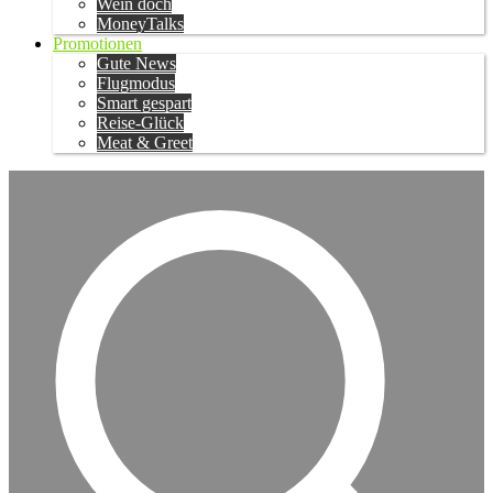
Wein doch
MoneyTalks
Promotionen
Gute News
Flugmodus
Smart gespart
Reise-Glück
Meat & Greet