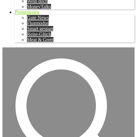
Wein doch
MoneyTalks
Promotionen
Gute News
Flugmodus
Smart gespart
Reise-Glück
Meat & Greet