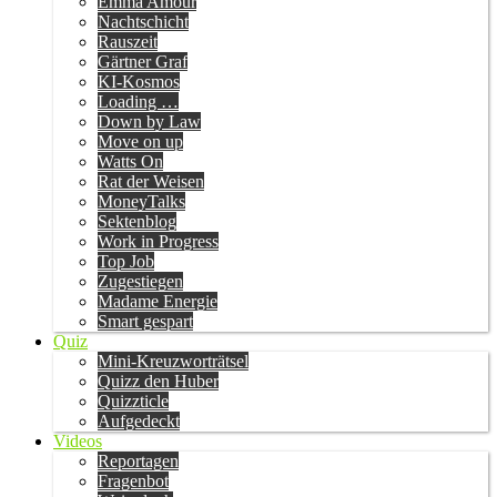
Emma Amour
Nachtschicht
Rauszeit
Gärtner Graf
KI-Kosmos
Loading …
Down by Law
Move on up
Watts On
Rat der Weisen
MoneyTalks
Sektenblog
Work in Progress
Top Job
Zugestiegen
Madame Energie
Smart gespart
Quiz
Mini-Kreuzworträtsel
Quizz den Huber
Quizzticle
Aufgedeckt
Videos
Reportagen
Fragenbot