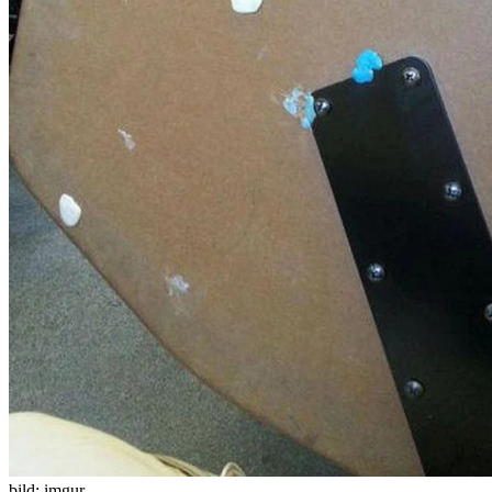
bild:
imgur