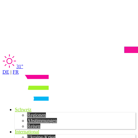
31°
DE
|
FR
Schweiz
Regionen
Abstimmungen
Reisen
International
Ukraine-Krieg