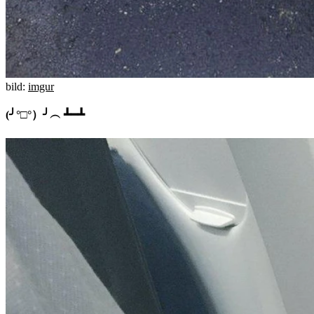
bild:
imgur
(╯°□°）╯︵ ┻━┻