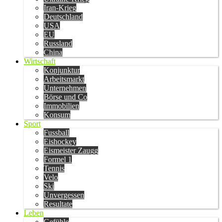
Iran-Krieg
Deutschland
USA
EU
Russland
China
Wirtschaft
Konjunktur
Arbeitsmarkt
Unternehmen
Börse und Co
Immobilien
Konsum
Sport
Fussball
Eishockey
Eismeister Zaugg
Formel 1
Tennis
Velo
Ski
Unvergessen
Resultate
Leben
Gefühle