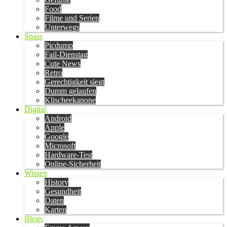
Food
Filme und Serien
Unterwegs
Spass
Picdump
Fail-Dienstag
Cute News
Retro
Gerechtigkeit siegt
Dumm gelaufen
Klischeekanone
Digital
Android
Apple
Google
Microsoft
Hardware-Test
Online-Sicherheit
Wissen
History
Gesundheit
Daten
Karten
Blogs