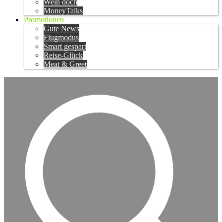
Wein doch
MoneyTalks
Promotionen
Gute News
Flugmodus
Smart gespart
Reise-Glück
Meat & Greet