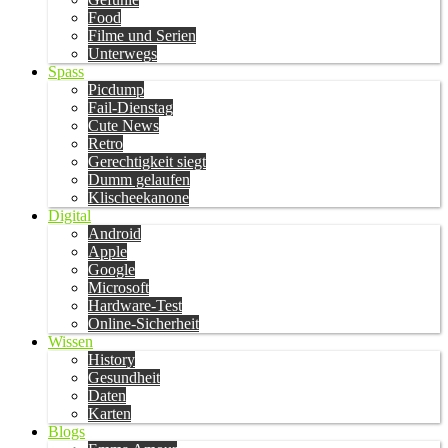
Food
Filme und Serien
Unterwegs
Spass
Picdump
Fail-Dienstag
Cute News
Retro
Gerechtigkeit siegt
Dumm gelaufen
Klischeekanone
Digital
Android
Apple
Google
Microsoft
Hardware-Test
Online-Sicherheit
Wissen
History
Gesundheit
Daten
Karten
Blogs