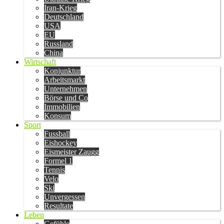
Iran-Krieg
Deutschland
USA
EU
Russland
China
Wirtschaft
Konjunktur
Arbeitsmarkt
Unternehmen
Börse und Co
Immobilien
Konsum
Sport
Fussball
Eishockey
Eismeister Zaugg
Formel 1
Tennis
Velo
Ski
Unvergessen
Resultate
Leben
Gefühle