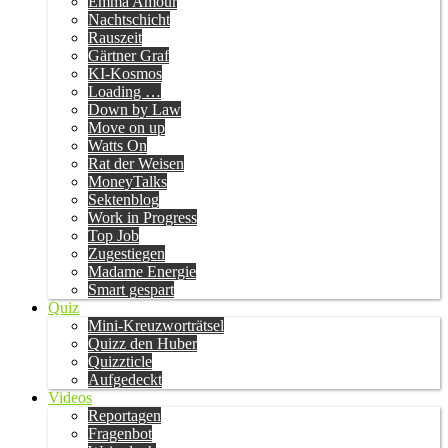
Emma Amour
Nachtschicht
Rauszeit
Gärtner Graf
KI-Kosmos
Loading …
Down by Law
Move on up
Watts On
Rat der Weisen
MoneyTalks
Sektenblog
Work in Progress
Top Job
Zugestiegen
Madame Energie
Smart gespart
Quiz
Mini-Kreuzworträtsel
Quizz den Huber
Quizzticle
Aufgedeckt
Videos
Reportagen
Fragenbot