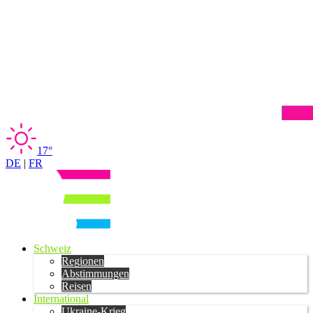
17°
DE
|
FR
Schweiz
Regionen
Abstimmungen
Reisen
International
Ukraine-Krieg