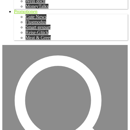
Wein doch
MoneyTalks
Promotionen
Gute News
Flugmodus
Smart gespart
Reise-Glück
Meat & Greet