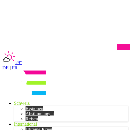
29°
DE
|
FR
Schweiz
Regionen
Abstimmungen
Reisen
International
Ukraine-Krieg