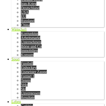
Iran-Krieg
Deutschland
USA
EU
Russland
China
Wirtschaft
Konjunktur
Arbeitsmarkt
Unternehmen
Börse und Co
Immobilien
Konsum
Sport
Fussball
Eishockey
Eismeister Zaugg
Formel 1
Tennis
Velo
Ski
Unvergessen
Resultate
Leben
Gefühle