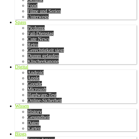
Food
Filme und Serien
Unterwegs
Spass
Picdump
Fail-Dienstag
Cute News
Retro
Gerechtigkeit siegt
Dumm gelaufen
Klischeekanone
Digital
Android
Apple
Google
Microsoft
Hardware-Test
Online-Sicherheit
Wissen
History
Gesundheit
Daten
Karten
Blogs