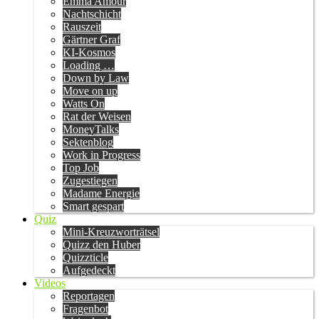
Emma Amour
Nachtschicht
Rauszeit
Gärtner Graf
KI-Kosmos
Loading …
Down by Law
Move on up
Watts On
Rat der Weisen
MoneyTalks
Sektenblog
Work in Progress
Top Job
Zugestiegen
Madame Energie
Smart gespart
Quiz
Mini-Kreuzworträtsel
Quizz den Huber
Quizzticle
Aufgedeckt
Videos
Reportagen
Fragenbot