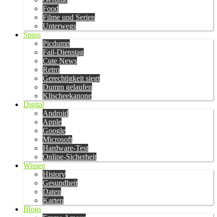
Food
Filme und Serien
Unterwegs
Spass
Picdump
Fail-Dienstag
Cute News
Retro
Gerechtigkeit siegt
Dumm gelaufen
Klischeekanone
Digital
Android
Apple
Google
Microsoft
Hardware-Test
Online-Sicherheit
Wissen
History
Gesundheit
Daten
Karten
Blogs