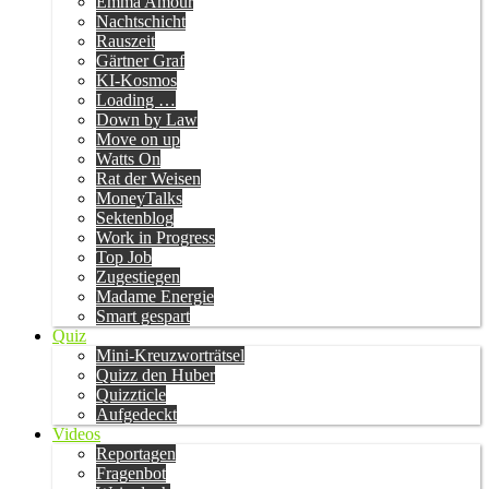
Emma Amour
Nachtschicht
Rauszeit
Gärtner Graf
KI-Kosmos
Loading …
Down by Law
Move on up
Watts On
Rat der Weisen
MoneyTalks
Sektenblog
Work in Progress
Top Job
Zugestiegen
Madame Energie
Smart gespart
Quiz
Mini-Kreuzworträtsel
Quizz den Huber
Quizzticle
Aufgedeckt
Videos
Reportagen
Fragenbot