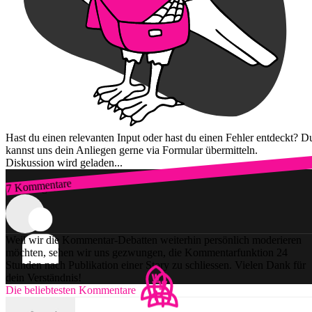
Hast du einen relevanten Input oder hast du einen Fehler entdeckt? D
kannst uns dein Anliegen gerne via Formular übermitteln.
Diskussion wird geladen...
7 Kommentare
Zum Login
Weil wir die Kommentar-Debatten weiterhin persönlich moderieren
möchten, sehen wir uns gezwungen, die Kommentarfunktion 24
Stunden nach Publikation einer Story zu schliessen. Vielen Dank für
dein Verständnis!
Die beliebtesten Kommentare