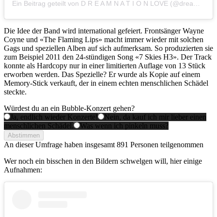
Ein Beitrag geteilt von D R E A M N A T I O N LOVE (@dreamnationlove)
Die Idee der Band wird international gefeiert. Frontsänger Wayne
Coyne und «The Flaming Lips» macht immer wieder mit solchen
Gags und speziellen Alben auf sich aufmerksam. So produzierten sie
zum Beispiel 2011 den 24-stündigen Song «7 Skies H3». Der Track
konnte als Hardcopy nur in einer limitierten Auflage von 13 Stück
erworben werden. Das Spezielle? Er wurde als Kopie auf einem
Memory-Stick verkauft, der in einem echten menschlichen Schädel
steckte.
Würdest du an ein Bubble-Konzert gehen?
Ja, endlich wieder Konzerte!
Nein, da kauf ich mir lieber einen
menschlichen Schädel.
Was wenn ich pinkeln muss?
Abstimmen
An dieser Umfrage haben insgesamt
891 Personen
teilgenommen
Wer noch ein bisschen in den Bildern schwelgen will, hier einige
Aufnahmen: