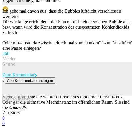
Eigentlich eine ganz coole Idee.
Ich gehe mal davon aus, dass die Bubbles luftdicht verschlossen
werden?
Für wie lange reicht denn der Sauerstoff in einer solchen Bubble aus,
bzw. wann wird die Konzentration des ausgeatmeten Kohlendioxids
zu hoch?
Oder muss man da zwischendurch mal zum "tanken" bzw. "auslüften
eine Pause einlegen?
26
0
Melden
Zum Kommentar
7
Alle Kommentare anzeigen
Und NUN: Die wunderbare Welt der Opas, die Baustellen
begutachten
Vielleicht sind sie die wahren Helden des modernen Urbanismus.
Beitrag melden
Oder gar die ultimative Machtinstanz im öffentlichen Raum. Sie sind
die
Umarells
.
Zur Story
0
0