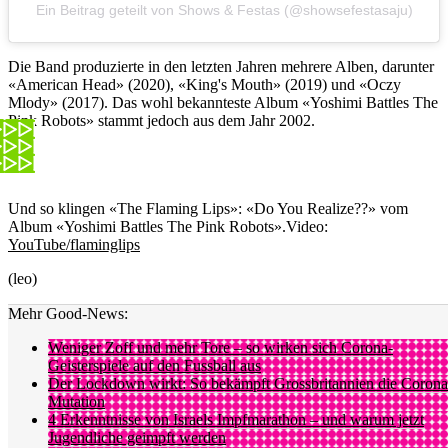
Ein Beitrag geteilt von Shows & Festas (@showsefestasaju)
Die Band produzierte in den letzten Jahren mehrere Alben, darunter
«American Head» (2020), «King's Mouth» (2019) und «Oczy
Mlody» (2017). Das wohl bekannteste Album «Yoshimi Battles The
Pink Robots» stammt jedoch aus dem Jahr 2002.
Und so klingen «The Flaming Lips»: «Do You Realize??» vom
Album «Yoshimi Battles The Pink Robots».
Video:
YouTube/flaminglips
(leo)
Mehr Good-News:
Weniger Zoff und mehr Tore – so wirken sich Corona-
Geisterspiele auf den Fussball aus
Der Lockdown wirkt: So bekämpft Grossbritannien die Corona
Mutation
4 Erkenntnisse von Israels Impfmarathon – und warum jetzt
Jugendliche geimpft werden