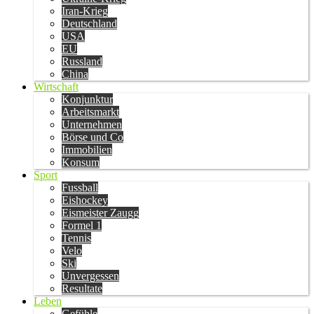
Iran-Krieg
Deutschland
USA
EU
Russland
China
Wirtschaft
Konjunktur
Arbeitsmarkt
Unternehmen
Börse und Co
Immobilien
Konsum
Sport
Fussball
Eishockey
Eismeister Zaugg
Formel 1
Tennis
Velo
Ski
Unvergessen
Resultate
Leben
Gefühle