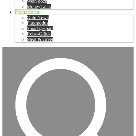
Wein doch
MoneyTalks
Promotionen
Gute News
Flugmodus
Smart gespart
Reise-Glück
Meat & Greet