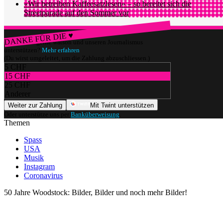
«Wir betreiben Kaffeesatzlesen» – so bereitet sich die
Streetparade auf den Sommer vor
DANKE FÜR DIE ♥
Würdest du gerne watson und unseren Journalismus
unterstützen?
Mehr erfahren
(Du wirst umgeleitet, um die Zahlung abzuschliessen.)
5 CHF
15 CHF
25 CHF
Anderer
Weiter zur Zahlung
Mit Twint unterstützen
Oder unterstütze uns per
Banküberweisung
.
Themen
Spass
USA
Musik
Instagram
Coronavirus
50 Jahre Woodstock: Bilder, Bilder und noch mehr Bilder!