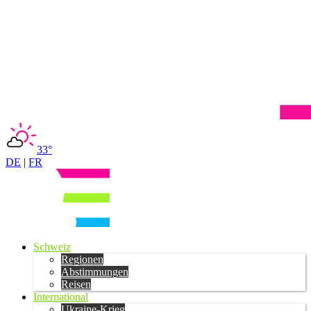
33°
DE
|
FR
Schweiz
Regionen
Abstimmungen
Reisen
International
Ukraine-Krieg