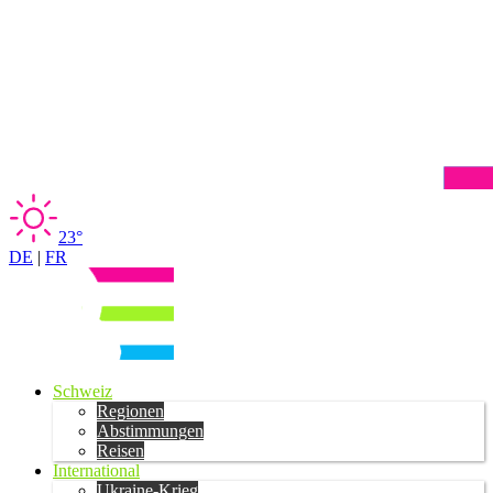
23°
DE
|
FR
Schweiz
Regionen
Abstimmungen
Reisen
International
Ukraine-Krieg