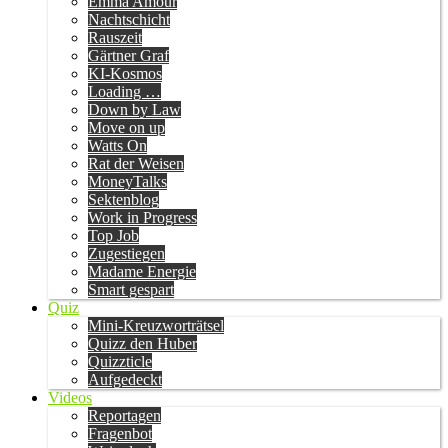
Emma Amour
Nachtschicht
Rauszeit
Gärtner Graf
KI-Kosmos
Loading …
Down by Law
Move on up
Watts On
Rat der Weisen
MoneyTalks
Sektenblog
Work in Progress
Top Job
Zugestiegen
Madame Energie
Smart gespart
Quiz
Mini-Kreuzworträtsel
Quizz den Huber
Quizzticle
Aufgedeckt
Videos
Reportagen
Fragenbot