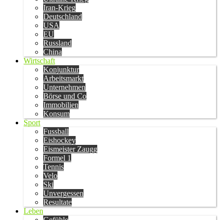
Iran-Krieg
Deutschland
USA
EU
Russland
China
Wirtschaft
Konjunktur
Arbeitsmarkt
Unternehmen
Börse und Co
Immobilien
Konsum
Sport
Fussball
Eishockey
Eismeister Zaugg
Formel 1
Tennis
Velo
Ski
Unvergessen
Resultate
Leben
Gefühle