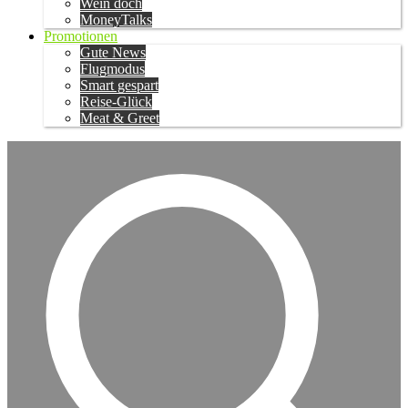
Wein doch
MoneyTalks
Promotionen
Gute News
Flugmodus
Smart gespart
Reise-Glück
Meat & Greet