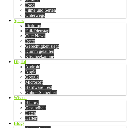
Food
Filme und Serien
Unterwegs
Spass
Picdump
Fail-Dienstag
Cute News
Retro
Gerechtigkeit siegt
Dumm gelaufen
Klischeekanone
Digital
Android
Apple
Google
Microsoft
Hardware-Test
Online-Sicherheit
Wissen
History
Gesundheit
Daten
Karten
Blogs