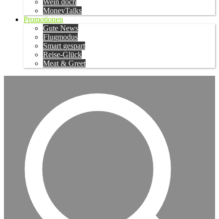
Wein doch
MoneyTalks
Promotionen
Gute News
Flugmodus
Smart gespart
Reise-Glück
Meat & Greet