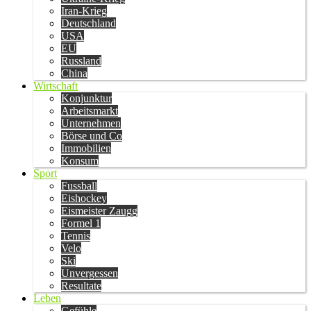
Iran-Krieg
Deutschland
USA
EU
Russland
China
Wirtschaft
Konjunktur
Arbeitsmarkt
Unternehmen
Börse und Co
Immobilien
Konsum
Sport
Fussball
Eishockey
Eismeister Zaugg
Formel 1
Tennis
Velo
Ski
Unvergessen
Resultate
Leben
Gefühle