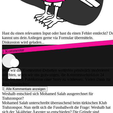
Hast du einen relevanten Input oder hast du einen Fehler entdeckt? D
kannst uns dein Anliegen gerne via Formular übermitteln.
Diskussion wird geladen...
1 Kommentar
Zum Login
Weil wir die Kommentar-Debatten weiterhin persönlich moderieren
möchten, sehen wir uns gezwungen, die Kommentarfunktion 24
Stunden nach Publikation einer Story zu schliessen. Vielen Dank für
dein Verständnis!
1
Alle Kommentare anzeigen
Weshalb entschied sich Mohamed Salah ausgerechnet für
Trabzonspor?
Mohamed Salah unterschreibt überraschend beim türkischen Klub
Trabzonspor. Nun stellt sich die Fussballwelt die Frage: Weshalb hat
sich der 34-jährige Ägypter so entschieden? Die Gründe sind