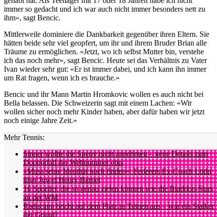
gehabt hat. Als Teenager mit 17 oder 18 Jahren habe ich nicht
immer so gedacht und ich war auch nicht immer besonders nett zu
ihm», sagt Bencic.
Mittlerweile dominiere die Dankbarkeit gegenüber ihren Eltern. Sie
hätten beide sehr viel geopfert, um ihr und ihrem Bruder Brian alle
Träume zu ermöglichen. «Jetzt, wo ich selbst Mutter bin, verstehe
ich das noch mehr», sagt Bencic. Heute sei das Verhältnis zu Vater
Ivan wieder sehr gut: «Er ist immer dabei, und ich kann ihn immer
um Rat fragen, wenn ich es brauche.»
Bencic und ihr Mann Martin Hromkovic wollen es auch nicht bei
Bella belassen. Die Schweizerin sagt mit einem Lachen: «Wir
wollen sicher noch mehr Kinder haben, aber dafür haben wir jetzt
noch einige Jahre Zeit.»
Mehr Tennis:
Sinner wollte die Sperre nicht annehmen – neue Details zum
Dopingfall der Weltnummer eins
«Muss seine Identität noch finden»: Federers Ex-Coach Lüthi
über Juwel Henry Bernet
16 Sportler, die so genau zielen können wie die Biathlon-Stars
an der WM
Raducanu bricht auf dem Platz in Tränen aus – war ein Stalker
der Grund?