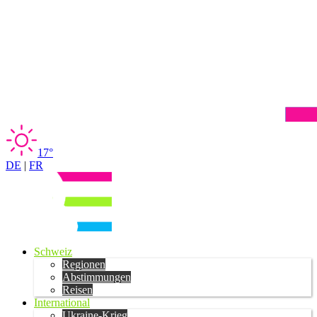
17°
DE
|
FR
Schweiz
Regionen
Abstimmungen
Reisen
International
Ukraine-Krieg