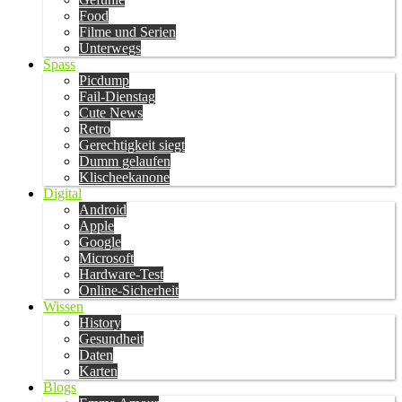
Food
Filme und Serien
Unterwegs
Spass
Picdump
Fail-Dienstag
Cute News
Retro
Gerechtigkeit siegt
Dumm gelaufen
Klischeekanone
Digital
Android
Apple
Google
Microsoft
Hardware-Test
Online-Sicherheit
Wissen
History
Gesundheit
Daten
Karten
Blogs