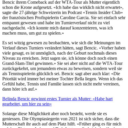
Bencic ihrem Comeback auf der WTA-Tour als Mutter eigentlich
schon die Krone aufgesetzt. «Ich habe das wirklich nicht erwartet»,
sagte die 27-jährige Schweizerin im Podcast «Tennis Insider Club»
der französischen Profispielerin Caroline Garcia. Sie sei einfach sehr
entspannt gewesen und habe im Turnierverlauf nicht zu viel
nachgedacht. «Ich konnte mich darauf konzentrieren, was ich
machen muss, um gut zu spielen.»
Es sei witzig gewesen zu beobachten, wie sich die Meinungen im
Verlauf dieses Turniers verändert hätten, sagt Bencic. «Vorher haben
viele gesagt, es ist unmöglich, nach der Geburt nochmals dieses
Niveau zu erreichen. Jetzt sagen sie, ich könne doch noch einen
Grand-Slam-Titel gewinnen.» Sie sei aber nicht auf die WTA-Tour
zurückgekehrt, um jemandem etwas zu beweisen, sondern weil sie
als Tennisspielerin glücklich sei. Bencic sagt aber auch klar: «Die
Priorität wird immer bei meiner Tochter Bella liegen. Wenn ich das
Gefühl habe, Tennis und Familie lassen sich nicht mehr vereinen,
dann höre ich auf.»
Belinda Bencic gewinnt erstes Turnier als Mutter: «Habe hart
gearbeitet, um hier zu sein»
Solange diese Möglichkeit aber noch besteht, werde sie es
geniessen. Die Olympiasiegerin von 2021 ist sich sicher, dass die
Mutterschaft ihr auch auf dem Platz hilft. «Früher ging es für mich