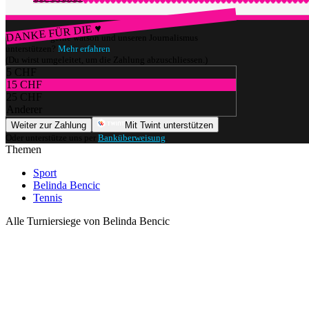
DANKE FÜR DIE ♥
Würdest du gerne watson und unseren Journalismus
unterstützen?
Mehr erfahren
(Du wirst umgeleitet, um die Zahlung abzuschliessen.)
5 CHF
15 CHF
25 CHF
Anderer
Weiter zur Zahlung
Mit Twint unterstützen
Oder unterstütze uns per
Banküberweisung
.
Themen
Sport
Belinda Bencic
Tennis
Alle Turniersiege von Belinda Bencic