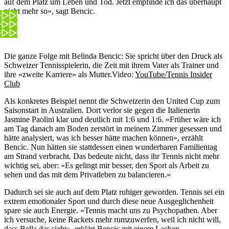
auf dem Platz um Leben und Tod. Jetzt empfinde ich das überhaupt
nicht mehr so», sagt Bencic.
Die ganze Folge mit Belinda Bencic: Sie spricht über den Druck als
Schweizer Tennisspielerin, die Zeit mit ihrem Vater als Trainer und
ihre «zweite Karriere» als Mutter.
Video:
YouTube/Tennis Insider
Club
Als konkretes Beispiel nennt die Schweizerin den United Cup zum
Saisonstart in Australien. Dort verlor sie gegen die Italienerin
Jasmine Paolini klar und deutlich mit 1:6 und 1:6. «Früher wäre ich
am Tag danach am Boden zerstört in meinem Zimmer gesessen und
hätte analysiert, was ich besser hätte machen können», erzählt
Bencic. Nun hätten sie stattdessen einen wunderbaren Familientag
am Strand verbracht. Das bedeute nicht, dass ihr Tennis nicht mehr
wichtig sei, aber: «Es gelingt mir besser, den Sport als Arbeit zu
sehen und das mit dem Privatleben zu balancieren.»
Dadurch sei sie auch auf dem Platz ruhiger geworden. Tennis sei ein
extrem emotionaler Sport und durch diese neue Ausgeglichenheit
spare sie auch Energie. «Tennis macht uns zu Psychopathen. Aber
ich versuche, keine Rackets mehr rumzuwerfen, weil ich nicht will,
dass Bella das sieht», erklärt Bencic mit einem Lachen.