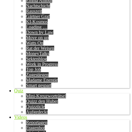
Emma Amour
Nachtschicht
Rauszeit
Gärtner Graf
KI-Kosmos
Loading …
Down by Law
Move on up
Watts On
Rat der Weisen
MoneyTalks
Sektenblog
Work in Progress
Top Job
Zugestiegen
Madame Energie
Smart gespart
Quiz
Mini-Kreuzworträtsel
Quizz den Huber
Quizzticle
Aufgedeckt
Videos
Reportagen
Fragenbot